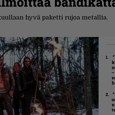
 ilmoittaa bändikat
kuullaan hyvä paketti rujoa metallia.
”
k
n
–
e
h
”
u
n
t