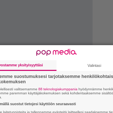
vostamme yksityisyyttäsi
Valintasi
semme suostumuksesi tarjotaksemme henkilökohtai
”
ökokemuksen
k
lellisesti valitsemamme
88 teknologiakumppania
hyödynnämme henkilö
n
semme paremman käyttäjäkokemuksen sekä kohdentaaksemme sisältöä
–
a.
e
ällä suostut tietojesi käyttöön seuraavasti
h
laitetunnisteita ja tallennamme evästeitä laitteellesi saadaksemme tie