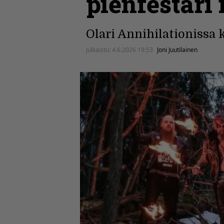
pienfestari
Olari Annihilationissa 
Julkaistu:
4.6.2026 19:53
Joni Juutilainen