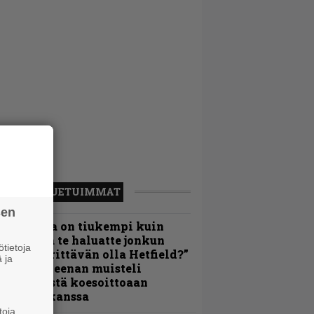
LUETUIMMAT
sen
Metallica on tiukempi kuin
oskaan ja te haluatte jonkun
tietoja
ulikan yrittävän olla Hetfield?”
 ja
 Pepper Keenan muisteli
nsimmäistä koesoittoaan
evijätin kanssa
toja