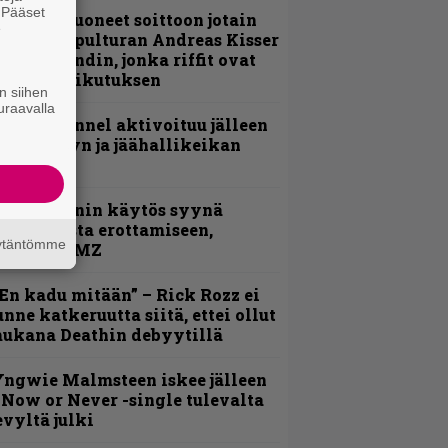
. Pääset
He ovat tuoneet soittoon jotain
e
utta” – Sepulturan Andreas Kisser
imeää bändin, jonka riffit ovat
ehneet vaikutuksen
n siihen
uraavalla
lind Channel aktivoituu jälleen
uden levyn ja jäähallikeikan
erkeissä
id Wilsonin käytös syynä
lipknotista erottamiseen,
äytäntömme
aportoi TMZ
En kadu mitään” – Rick Rozz ei
unne katkeruutta siitä, ettei ollut
ukana Deathin debyytillä
ngwie Malmsteen iskee jälleen
 Now or Never -single tulevalta
evyltä julki