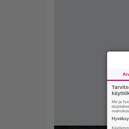
Ar
Tarvit
käytt
Me ja huo
tarjotak
mainoksi
Hyväksym
Käytämme 