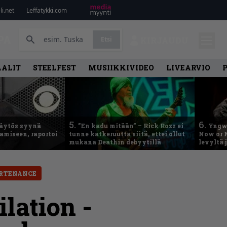
i.net
Leffatykki.com
PA
Etsi
KIRJAUDU
AALIT
STEELFEST
MUSIIKKIVIDEO
LIVEARVIO
5.
6.
käytös syynä
”En kadu mitään” – Rick Rozz ei
Yngwi
tamiseen, raportoi
tunne katkeruutta siitä, ettei ollut
Now or N
mukana Deathin debyytillä
levyltä 
RTENANCE
lation -