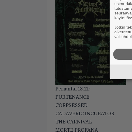
esimerkiks
tutustuma
seuraaval
käytettäv
Jotkin te
oikeutett
välilehdel
Perjantai 13.11.:
PURTENANCE
CORPSESSED
CADAVERIC INCUBATOR
THE CARNIVAL
MORTE PROFANA