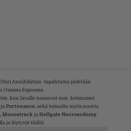
 Olari Annihilation -tapahtuma pidetään
n Ossissa Espoossa.
töön, kun lavalle nousevat mm. kotimaiset
 ja
Purtenance,
sekä toisaalta myös nuorta
, Moonstruck
ja
Hellgate Necrosodomy
.
la ja löytyvät
täältä.