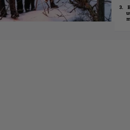
B
u
m