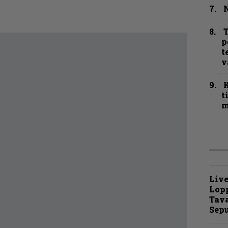
N
T
p
t
v
t
m
Live
Lop
Tava
Sepu