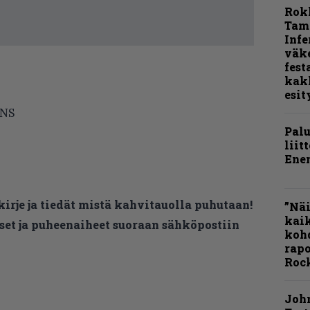
Rok
Tamp
Infe
väk
fest
kak
esit
INS
Pal
liit
Ene
kirje ja tiedät mistä kahvitauolla puhutaan!
”Näi
kaik
et ja puheenaiheet suoraan sähköpostiin
kohd
rapo
Rock
Joh