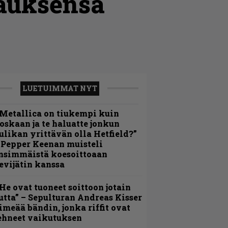
tauksensa
LUETUIMMAT NYT
Metallica on tiukempi kuin
oskaan ja te haluatte jonkun
ulikan yrittävän olla Hetfield?”
 Pepper Keenan muisteli
nsimmäistä koesoittoaan
evijätin kanssa
He ovat tuoneet soittoon jotain
utta” – Sepulturan Andreas Kisser
imeää bändin, jonka riffit ovat
ehneet vaikutuksen