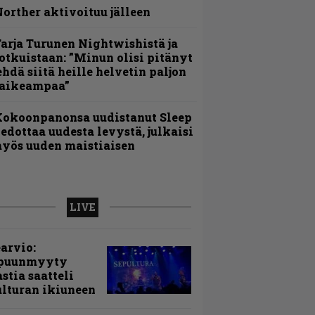
orther aktivoituu jälleen
arja Turunen Nightwishistä ja
otkuistaan: ”Minun olisi pitänyt
ehdä siitä heille helvetin paljon
aikeampaa”
Kokoonpanonsa uudistanut Sleep
iedottaa uudesta levystä, julkaisi
yös uuden maistiaisen
LIVE
arvio:
puunmyyty
stia saatteli
lturan ikiuneen