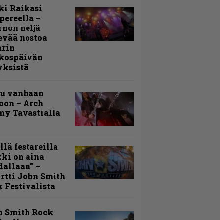
ki Raikasi
ereella –
rnon neljä
evää nostoa
arin
kospäivän
yksistä
uu vanhaan
toon – Arch
my Tavastialla
llä festareilla
ki on aina
allaan” –
rtti John Smith
 Festivalista
n Smith Rock