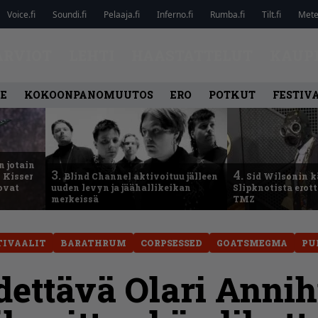
Voice.fi
Soundi.fi
Pelaaja.fi
Inferno.fi
Rumba.fi
Tilt.fi
Metel
ARVIOT
LEHTI
HAASTATTELUT
KAUP
LE
KOKOONPANOMUUTOS
ERO
POTKUT
FESTIV
n jotain
3.
4.
 Kisser
Blind Channel aktivoituu jälleen
Sid Wilsonin 
 ovat
uuden levyn ja jäähallikeikan
Slipknotista erot
merkeissä
TMZ
TIVAALIT
BARATHRUM
CORPSESSED
GOATSMEGMA
PU
dettävä Olari Annihi