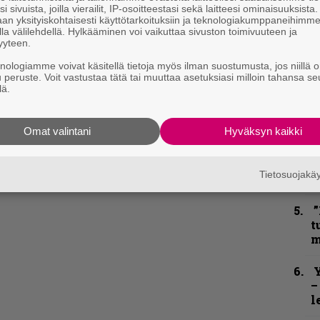
i sivuista, joilla vierailit, IP-osoitteestasi sekä laitteesi ominaisuuksista
”
an yksityiskohtaisesti käyttötarkoituksiin ja teknologiakumppaneihimm
u
la välilehdellä. Hylkääminen voi vaikuttaa sivuston toimivuuteen ja
n
yyteen.
t
knologiamme voivat käsitellä tietoja myös ilman suostumusta, jos niillä o
u peruste. Voit vastustaa tätä tai muuttaa asetuksiasi milloin tahansa se
B
lä.
u
m
Omat valintani
Hyväksyn kaikki
S
S
Tietosuojak
r
”
t
m
Y
–
l