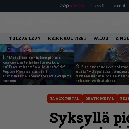
Como.fi
Episodi.fi
ETUSIVU
UUTISET
LEVY
TULEVA LEVY
KEIKKAUUTISET
PALUU
SING
1.
”Metallica on tiukempi kuin
koskaan ja te haluatte jonkun
2.
nulikan yrittävän olla Hetfield?” –
”He ovat tuoneet soittoo
Pepper Keenan muisteli
uutta” – Sepulturan Andreas
ensimmäistä koesoittoaan hevijätin
nimeää bändin, jonka riffit
kanssa
tehneet vaikutuksen
BLACK METAL
DEATH METAL
FES
Syksyllä pi