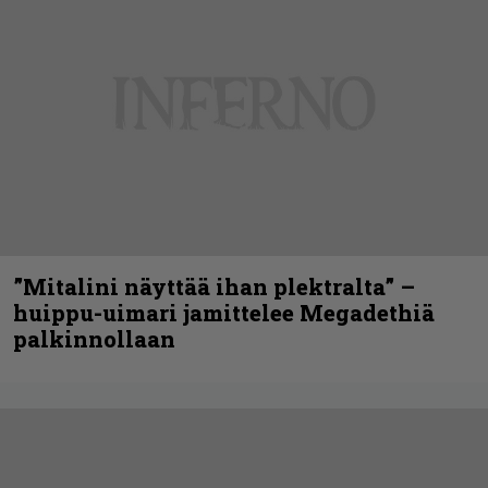
”Mitalini näyttää ihan plektralta” –
huippu-uimari jamittelee Megadethiä
palkinnollaan