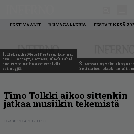
FESTIVAALIT
KUVAGALLERIA
FESTARIKESÄ 20
1.
Hellsinki Metal Festival kuvina,
osa 1 – Accept, Carcass, Black Label
2.
Society ja muita avauspäivän
Espoon syyskuu käynni
esiintyjiä
kotimaisen black metalin m
Timo Tolkki aikoo sittenkin
jatkaa musiikin tekemistä
Julkaistu:
11.4.2012 11:00