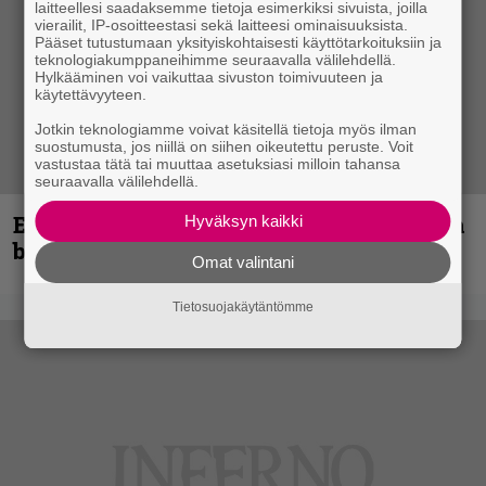
laitteellesi saadaksemme tietoja esimerkiksi sivuista, joilla
vierailit, IP-osoitteestasi sekä laitteesi ominaisuuksista.
Pääset tutustumaan yksityiskohtaisesti käyttötarkoituksiin ja
teknologiakumppaneihimme seuraavalla välilehdellä.
Hylkääminen voi vaikuttaa sivuston toimivuuteen ja
käytettävyyteen.
Jotkin teknologiamme voivat käsitellä tietoja myös ilman
suostumusta, jos niillä on siihen oikeutettu peruste. Voit
vastustaa tätä tai muuttaa asetuksiasi milloin tahansa
seuraavalla välilehdellä.
Espoon syyskuu käynnistyy kotimaisen
Hyväksyn kaikki
black metalin merkeissä
Omat valintani
Tietosuojakäytäntömme