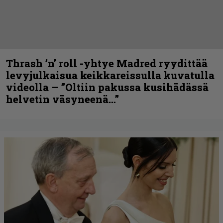
Thrash ’n’ roll -yhtye Madred ryydittää
levyjulkaisua keikkareissulla kuvatulla
videolla – ”Oltiin pakussa kusihädässä
helvetin väsyneenä…”