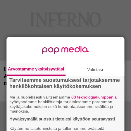
Hellsinki Metal Festival kuvina, osa 1 –
Arvostamme yksityisyyttäsi
Valintasi
Accept, Carcass, Black Label Society ja
Tarvitsemme suostumuksesi tarjotaksemme
muita avauspäivän esiintyjiä
henkilökohtaisen käyttökokemuksen
Me ja huolellisesti valitsemamme
88 teknologiakumppania
hyödynnämme henkilötietoja tarjotaksemme paremman
käyttäjäkokemuksen sekä kohdentaaksemme sisältöä ja
mainoksia.
Hyväksymällä suostut tietojesi käyttöön seuraavasti
Käytämme laitetunnisteita ja tallennamme evästeitä