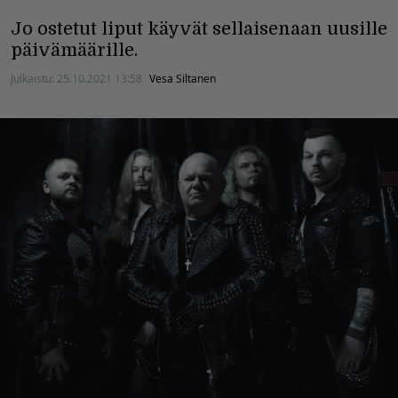
Jo ostetut liput käyvät sellaisenaan uusille
päivämäärille.
Julkaistu:
25.10.2021 13:58
Vesa Siltanen