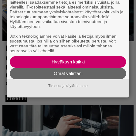
laitteellesi saadaksemme tietoja esimerkiksi sivuista, joilla
vierailit, IP-osoitteestasi sekä laitteesi ominaisuuksista.
Pääset tutustumaan yksityiskohtaisesti käyttötarkoituksiin ja
teknologiakumppaneihimme seuraavalla välilehdellä.
Hylkääminen voi vaikuttaa sivuston toimivuuteen ja
käytettävyyteen.
Jotkin teknologiamme voivat käsitellä tietoja myös ilman
suostumusta, jos niillä on siihen oikeutettu peruste. Voit
vastustaa tätä tai muuttaa asetuksiasi milloin tahansa
seuraavalla välilehdellä.
Hyväksyn kaikki
Omat valintani
Tietosuojakäytäntömme