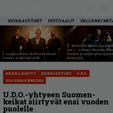
KEIKKAUUTISET
FESTIVAALIT
HELLSINKI MET
2.
Hellsinki Metal Festival
osa 1 – Accept, Carcass, Bla
1.
Loppuvuoden Hellsinki Metal
Society ja muita avauspäiv
Cruisen esiintyjät julki
esiintyjiä
KEIKKA SIIRTYY
KEIKKAUUTISET
U.D.O.
UDO DIRKSCHNEIDER
U.D.O.-yhtyeen Suomen-
keikat siirtyvät ensi vuoden
puolelle