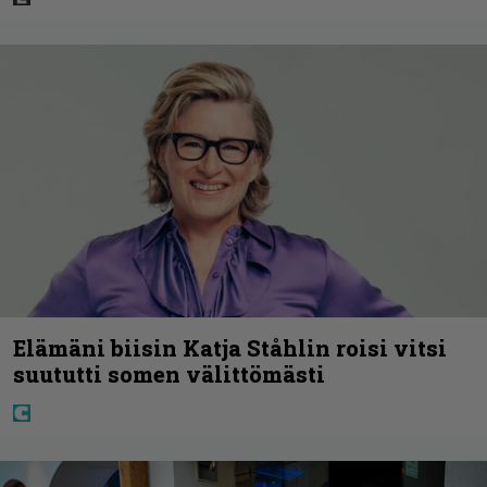
Elämäni biisin Katja Ståhlin roisi vitsi
suututti somen välittömästi