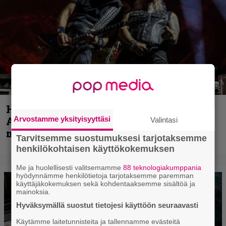
Hellsinki Metal Festival kuvina, osa 1 –
Arvostamme yksityisyyttäsi
Accept, Carcass, Black Label Society ja
Valintasi
muita avauspäivän esiintyjiä
Tarvitsemme suostumuksesi tarjotaksemme
henkilökohtaisen käyttökokemuksen
Me ja huolellisesti valitsemamme
88 teknologiakumppania
hyödynnämme henkilötietoja tarjotaksemme paremman
käyttäjäkokemuksen sekä kohdentaaksemme sisältöä ja
mainoksia.
Hyväksymällä suostut tietojesi käyttöön seuraavasti
Käytämme laitetunnisteita ja tallennamme evästeitä