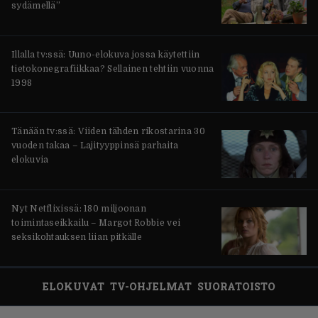
sydämellä”
Illalla tv:ssä: Uuno-elokuva jossa käytettiin
tietokonegrafiikkaa? Sellainen tehtiin vuonna
1998
Tänään tv:ssä: Viiden tähden rikostarina 30
vuoden takaa – Lajityyppinsä parhaita
elokuvia
Nyt Netflixissä: 180 miljoonan
toimintaseikkailu – Margot Robbie vei
seksikohtauksen liian pitkälle
ELOKUVAT
TV-OHJELMAT
SUORATOISTO