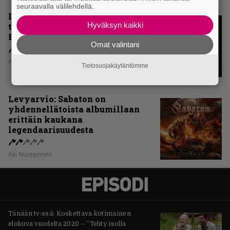
seuraavalla välilehdellä.
Levyarvio: Onko Steelbound jo
Hyväksyn kaikki
täydellisintä mahdollista Battle
Beastia?
Omat valintani
Aki Nuopponen
Tietosuojakäytäntömme
Levyarvio: Sabaton on
yhdennellätoista albumillaan
erittäin kaukana
legendaarisuudesta
Aki Nuopponen
Tänään tv:ssä: Koskettava kotimainen
elokuva vuodelta 2020 – ”Tehty isolla