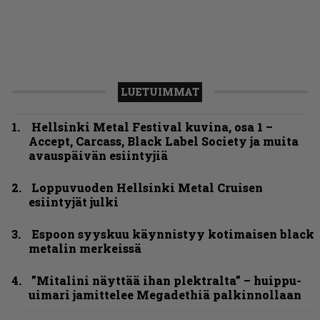
LUETUIMMAT
Hellsinki Metal Festival kuvina, osa 1 –
Accept, Carcass, Black Label Society ja muita
avauspäivän esiintyjiä
Loppuvuoden Hellsinki Metal Cruisen
esiintyjät julki
Espoon syyskuu käynnistyy kotimaisen black
metalin merkeissä
”Mitalini näyttää ihan plektralta” – huippu-
uimari jamittelee Megadethiä palkinnollaan