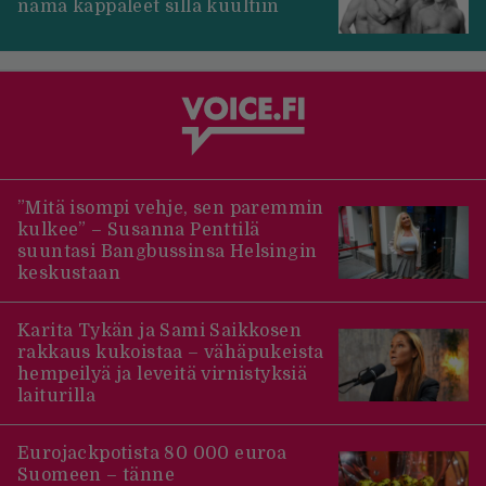
nämä kappaleet sillä kuultiin
”Mitä isompi vehje, sen paremmin
kulkee” – Susanna Penttilä
suuntasi Bangbussinsa Helsingin
keskustaan
Karita Tykän ja Sami Saikkosen
rakkaus kukoistaa – vähäpukeista
hempeilyä ja leveitä virnistyksiä
laiturilla
Eurojackpotista 80 000 euroa
Suomeen – tänne