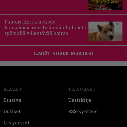
Pohjois-Korea neuvoo
kansalaisiaan selviämään helteistä
syömällä viilentävää koiraa
ILMIÖT
VIIHDE
MUSIIKKI
Footer
ALUEET
TILAUKSET
Etusivu
Uutiskirje
Uutiset
RSS-syötteet
Levyarviot