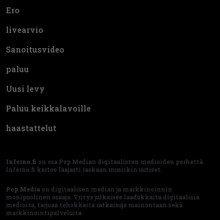
Ero
livearvio
Sanoitusvideo
paluu
Uusi levy
Paluu keikkalavoille
haastattelut
Inferno.fi
on osa Pop Median digitaalisten medioiden perhettä.
Inferno.fi kertoo laajasti raskaan musiikin uutiset.
Pop Media
on digitaalisen median ja markkinoinnin
monipuolinen osaaja. Yritys julkaisee laadukkaita digitaalisia
medioita, tarjoaa tehokkaita ratkaisuja mainontaan sekä
markkinointipalveluita.