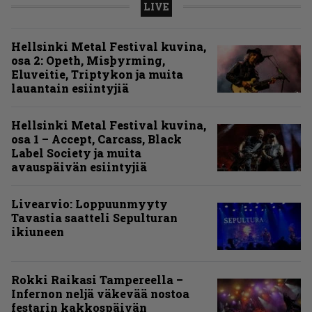
LIVE
Hellsinki Metal Festival kuvina,
osa 2: Opeth, Misþyrming,
Eluveitie, Triptykon ja muita
lauantain esiintyjiä
Hellsinki Metal Festival kuvina,
osa 1 – Accept, Carcass, Black
Label Society ja muita
avauspäivän esiintyjiä
Livearvio: Loppuunmyyty
Tavastia saatteli Sepulturan
ikiuneen
Rokki Raikasi Tampereella –
Infernon neljä väkevää nostoa
festarin kakkospäivän