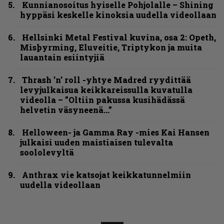
Kunnianosoitus hyiselle Pohjolalle – Shining
hyppäsi keskelle kinoksia uudella videollaan
Hellsinki Metal Festival kuvina, osa 2: Opeth,
Misþyrming, Eluveitie, Triptykon ja muita
lauantain esiintyjiä
Thrash ’n’ roll -yhtye Madred ryydittää
levyjulkaisua keikkareissulla kuvatulla
videolla – ”Oltiin pakussa kusihädässä
helvetin väsyneenä…”
Helloween- ja Gamma Ray -mies Kai Hansen
julkaisi uuden maistiaisen tulevalta
soololevyltä
Anthrax vie katsojat keikkatunnelmiin
uudella videollaan