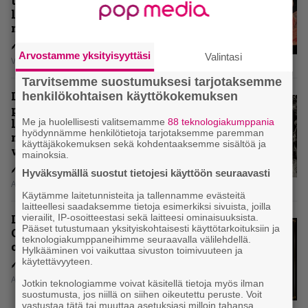
tarkistelussa 30 vuotta täyttävä
levy, joka jakaa fanien
mielipiteet
Arvostamme yksityisyyttäsi
Valintasi
Vesa Siltanen
Tarvitsemme suostumuksesi tarjotaksemme
Levyarvio: Coronerin
henkilökohtaisen käyttökokemuksen
paluualbumi 32 vuotta edellisen
levytyksen jälkeen ei voi
Me ja huolellisesti valitsemamme
88 teknologiakumppania
hyödynnämme henkilötietoja tarjotaksemme paremman
mitenkään täyttää odotuksia. Vai
käyttäjäkokemuksen sekä kohdentaaksemme sisältöä ja
voiko?
mainoksia.
Hyväksymällä suostut tietojesi käyttöön seuraavasti
Aki Nuopponen
Käytämme laitetunnisteita ja tallennamme evästeitä
laitteellesi saadaksemme tietoja esimerkiksi sivuista, joilla
Levyarvio: Dirkschneider & The
vierailit, IP-osoitteestasi sekä laitteesi ominaisuuksista.
Pääset tutustumaan yksityiskohtaisesti käyttötarkoituksiin ja
Old Gang -albumista ei aina tiedä,
teknologiakumppaneihimme seuraavalla välilehdellä.
onko se tosissaan tehty vai ei
Hylkääminen voi vaikuttaa sivuston toimivuuteen ja
käytettävyyteen.
Aki Nuopponen
Jotkin teknologiamme voivat käsitellä tietoja myös ilman
suostumusta, jos niillä on siihen oikeutettu peruste. Voit
vastustaa tätä tai muuttaa asetuksiasi milloin tahansa