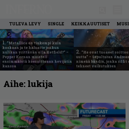
TULEVA LEVY
SINGLE
KEIKKAUUTISET
MUSI
1.
”Metallica on tiukempi kuin
koskaan ja te haluatte jonkun
2.
nulikan yrittävän olla Hetfield?” –
”He ovat tuoneet soittoo
Pepper Keenan muisteli
uutta” – Sepulturan Andreas
ensimmäistä koesoittoaan hevijätin
nimeää bändin, jonka riffit
kanssa
tehneet vaikutuksen
Aihe:
lukija