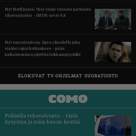
Nyt Netflixissä: Yksi viime vuosien parhaista
rikossarjoista – IMDB-arvio 8,8
Nyt suoratoistona: Upea rikosleffa joka
sisälsi rajun kohtauksen – pään
katkaiseminen jätettiin leikkauspöydälle
ELOKUVAT
TV-OHJELMAT
SUORATOISTO
Poliisilla tehovalvonta – tästä
kysymys ja näin kauan kestää