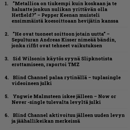
”Metallica on tiukempi kuin koskaan ja te
haluatte jonkun nulikan yrittävän olla
Hetfield?” – Pepper Keenan muisteli
ensimmäistä koesoittoaan hevijätin kanssa
”He ovat tuoneet soittoon jotain uutta” –
Sepulturan Andreas Kisser nimeää bändin,
jonka riffit ovat tehneet vaikutuksen
Sid Wilsonin käytös syynä Slipknotista
erottamiseen, raportoi TMZ
Blind Channel palaa rytinällä – tuplasingle
videoineen julki
Yngwie Malmsteen iskee jälleen – Now or
Never -single tulevalta levyltä julki
Blind Channel aktivoituu jälleen uuden levyn
ja jäähallikeikan merkeissä