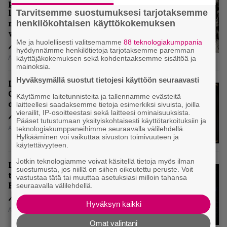
paluualbumi 32 vuotta edellisen
levytyksen jälkeen ei voi
Tarvitsemme suostumuksesi tarjotaksemme
mitenkään täyttää odotuksia. Vai
henkilökohtaisen käyttökokemuksen
voiko?
Me ja huolellisesti valitsemamme
88 teknologiakumppania
hyödynnämme henkilötietoja tarjotaksemme paremman
Aki Nuopponen
käyttäjäkokemuksen sekä kohdentaaksemme sisältöä ja
mainoksia.
Hyväksymällä suostut tietojesi käyttöön seuraavasti
Levyarvio: Dirkschneider & The
Old Gang -albumista ei aina tiedä,
Käytämme laitetunnisteita ja tallennamme evästeitä
onko se tosissaan tehty vai ei
laitteellesi saadaksemme tietoja esimerkiksi sivuista, joilla
vierailit, IP-osoitteestasi sekä laitteesi ominaisuuksista.
Pääset tutustumaan yksityiskohtaisesti käyttötarkoituksiin ja
Aki Nuopponen
teknologiakumppaneihimme seuraavalla välilehdellä.
Hylkääminen voi vaikuttaa sivuston toimivuuteen ja
käytettävyyteen.
Jotkin teknologiamme voivat käsitellä tietoja myös ilman
Levyarvio: Onko Steelbound jo
suostumusta, jos niillä on siihen oikeutettu peruste. Voit
täydellisintä mahdollista Battle
vastustaa tätä tai muuttaa asetuksiasi milloin tahansa
Beastia?
seuraavalla välilehdellä.
Hyväksyn kaikki
Aki Nuopponen
Omat valintani