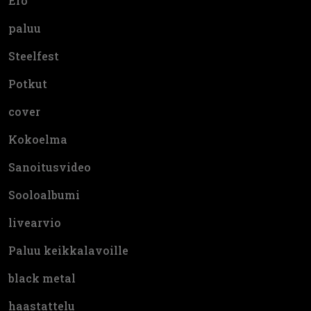
Ero
paluu
Steelfest
Potkut
cover
Kokoelma
Sanoitusvideo
Sooloalbumi
livearvio
Paluu keikkalavoille
black metal
haastattelu