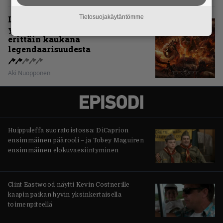
Tietosuojakäytäntömme
Levyarvio: Sabaton on
yhdennellätoista albumillaan
erittäin kaukana
legendaarisuudesta
Aki Nuopponen
Huippuleffa suoratoistossa: DiCaprion
ensimmäinen päärooli – ja Tobey Maguiren
ensimmäinen elokuvaesiintyminen
Clint Eastwood näytti Kevin Costnerille
kaapin paikan hyvin yksinkertaisella
toimenpiteellä