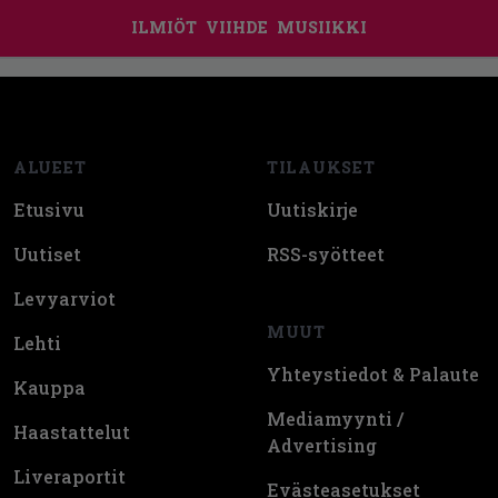
ILMIÖT
VIIHDE
MUSIIKKI
Footer
ALUEET
TILAUKSET
Etusivu
Uutiskirje
Uutiset
RSS-syötteet
Levyarviot
MUUT
Lehti
Yhteystiedot & Palaute
Kauppa
Mediamyynti /
Haastattelut
Advertising
Liveraportit
Evästeasetukset