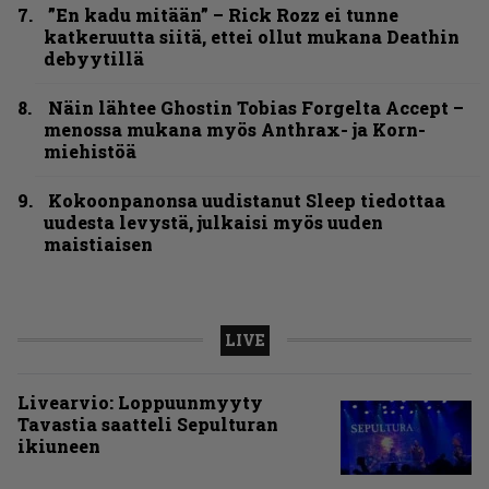
”En kadu mitään” – Rick Rozz ei tunne
katkeruutta siitä, ettei ollut mukana Deathin
debyytillä
Näin lähtee Ghostin Tobias Forgelta Accept –
menossa mukana myös Anthrax- ja Korn-
miehistöä
Kokoonpanonsa uudistanut Sleep tiedottaa
uudesta levystä, julkaisi myös uuden
maistiaisen
LIVE
Livearvio: Loppuunmyyty
Tavastia saatteli Sepulturan
ikiuneen