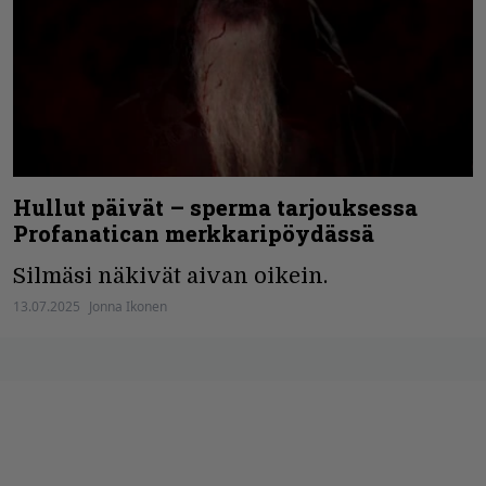
Hullut päivät – sperma tarjouksessa
Profanatican merkkaripöydässä
Silmäsi näkivät aivan oikein.
13.07.2025
Jonna Ikonen