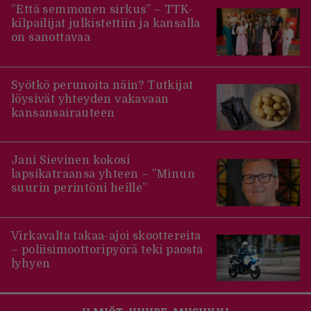
”Että semmonen sirkus” – TTK-
kilpailijat julkistettiin ja kansalla
on sanottavaa
Syötkö perunoita näin? Tutkijat
löysivät yhteyden vakavaan
kansansairauteen
Jani Sievinen kokosi
lapsikatraansa yhteen – ”Minun
suurin perintöni heille”
Virkavalta takaa-ajoi skoottereita
– poliisimoottoripyörä teki paosta
lyhyen