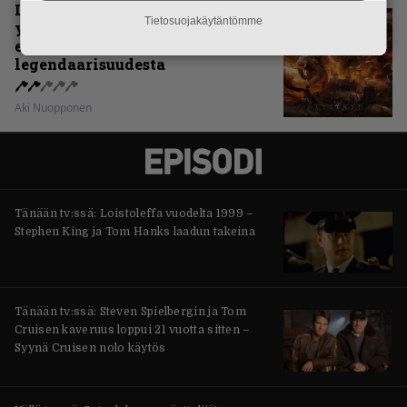
Levyarvio: Sabaton on
Tietosuojakäytäntömme
yhdennellätoista albumillaan
erittäin kaukana
legendaarisuudesta
Aki Nuopponen
Tänään tv:ssä: Loistoleffa vuodelta 1999 –
Stephen King ja Tom Hanks laadun takeina
Tänään tv:ssä: Steven Spielbergin ja Tom
Cruisen kaveruus loppui 21 vuotta sitten –
Syynä Cruisen nolo käytös