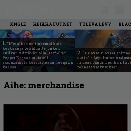
SINGLE
KEIKKAUUTISET
TULEVA LEVY
BLAC
1.
”Metallica on tiukempi kuin
koskaan ja te haluatte jonkun
2.
nulikan yrittävän olla Hetfield?” –
”He ovat tuoneet soittoo
Pepper Keenan muisteli
uutta” – Sepulturan Andreas
ensimmäistä koesoittoaan hevijätin
nimeää bändin, jonka riffit
kanssa
tehneet vaikutuksen
Aihe:
merchandise