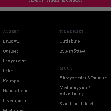
ILMIÖT
VIIHDE
MUSIIKKI
Footer
ALUEET
TILAUKSET
Etusivu
Uutiskirje
Uutiset
RSS-syötteet
Levyarviot
MUUT
Lehti
Yhteystiedot & Palaute
Kauppa
Mediamyynti /
Haastattelut
Advertising
Liveraportit
Evästeasetukset
Mielipiteet