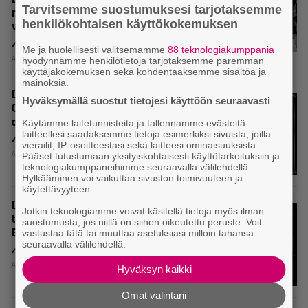
Tarvitsemme suostumuksesi tarjotaksemme
mitenkään täyttää odotuksia. Vai
henkilökohtaisen käyttökokemuksen
voiko?
Me ja huolellisesti valitsemamme
88 teknologiakumppania
Aki Nuopponen
hyödynnämme henkilötietoja tarjotaksemme paremman
käyttäjäkokemuksen sekä kohdentaaksemme sisältöä ja
mainoksia.
Levyarvio: Dirkschneider & The
Hyväksymällä suostut tietojesi käyttöön seuraavasti
Old Gang -albumista ei aina tiedä,
onko se tosissaan tehty vai ei
Käytämme laitetunnisteita ja tallennamme evästeitä
laitteellesi saadaksemme tietoja esimerkiksi sivuista, joilla
vierailit, IP-osoitteestasi sekä laitteesi ominaisuuksista.
Aki Nuopponen
Pääset tutustumaan yksityiskohtaisesti käyttötarkoituksiin ja
teknologiakumppaneihimme seuraavalla välilehdellä.
Hylkääminen voi vaikuttaa sivuston toimivuuteen ja
käytettävyyteen.
Levyarvio: Onko Steelbound jo
Jotkin teknologiamme voivat käsitellä tietoja myös ilman
täydellisintä mahdollista Battle
suostumusta, jos niillä on siihen oikeutettu peruste. Voit
Beastia?
vastustaa tätä tai muuttaa asetuksiasi milloin tahansa
seuraavalla välilehdellä.
Aki Nuopponen
Hyväksyn kaikki
Omat valintani