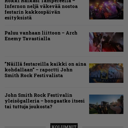
Rokki Raikasi Tampereella –
Infernon neljä väkevää nostoa
festarin kakkospäivän
esityksistä
Paluu vanhaan liittoon – Arch
Enemy Tavastialla
”Näillä festareilla kaikki on aina
kohdallaan” – raportti John
Smith Rock Festivalista
John Smith Rock Festivalin
yleisögalleria – bongaatko itsesi
tai tuttuja joukosta?
KOLUMNIT