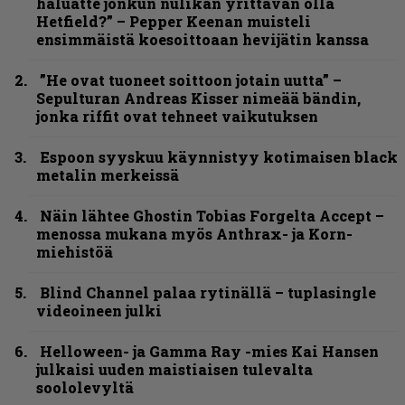
haluatte jonkun nulikan yrittävän olla
Hetfield?” – Pepper Keenan muisteli
ensimmäistä koesoittoaan hevijätin kanssa
”He ovat tuoneet soittoon jotain uutta” –
Sepulturan Andreas Kisser nimeää bändin,
jonka riffit ovat tehneet vaikutuksen
Espoon syyskuu käynnistyy kotimaisen black
metalin merkeissä
Näin lähtee Ghostin Tobias Forgelta Accept –
menossa mukana myös Anthrax- ja Korn-
miehistöä
Blind Channel palaa rytinällä – tuplasingle
videoineen julki
Helloween- ja Gamma Ray -mies Kai Hansen
julkaisi uuden maistiaisen tulevalta
soololevyltä