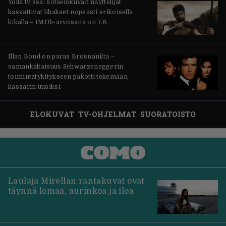
Yöllä tv:ssä: Sotaelokuvan näyttelijät
kasvattivat lihakset nopeasti erikoisella
kikalla – IMDb-arvosana on 7,6
Illan Bond on paras Brosnanilta –
samankaltaisuus Schwarzeneggerin
toimintatykitykseen pakotti tekemään
kässärin uusiksi
ELOKUVAT
TV-OHJELMAT
SUORATOISTO
Laulaja Mirellan rantakuvat ovat
täynnä lomaa, aurinkoa ja iloa