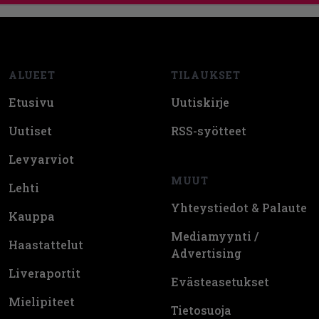
Footer
ALUEET
TILAUKSET
Etusivu
Uutiskirje
Uutiset
RSS-syötteet
Levyarviot
MUUT
Lehti
Yhteystiedot & Palaute
Kauppa
Mediamyynti /
Haastattelut
Advertising
Liveraportit
Evästeasetukset
Mielipiteet
Tietosuoja