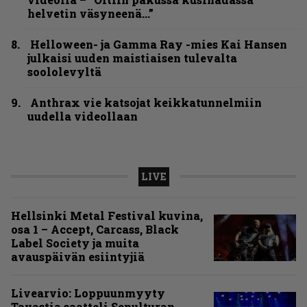
helvetin väsyneenä…”
Helloween- ja Gamma Ray -mies Kai Hansen
julkaisi uuden maistiaisen tulevalta
soololevyltä
Anthrax vie katsojat keikkatunnelmiin
uudella videollaan
LIVE
Hellsinki Metal Festival kuvina,
osa 1 – Accept, Carcass, Black
Label Society ja muita
avauspäivän esiintyjiä
Livearvio: Loppuunmyyty
Tavastia saatteli Sepulturan