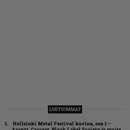
LUETUIMMAT
Hellsinki Metal Festival kuvina, osa 1 –
Accept, Carcass, Black Label Society ja muita