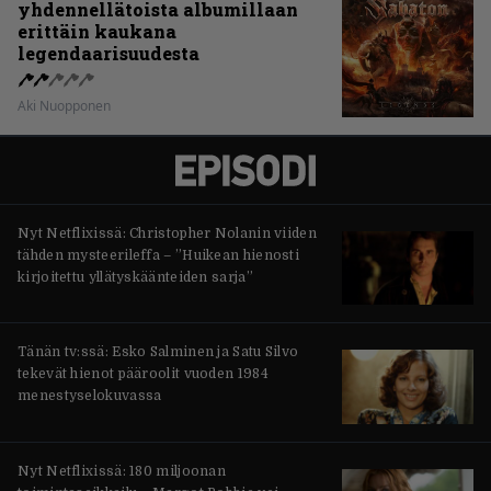
yhdennellätoista albumillaan
erittäin kaukana
legendaarisuudesta
Aki Nuopponen
Nyt Netflixissä: Christopher Nolanin viiden
tähden mysteerileffa – ”Huikean hienosti
kirjoitettu yllätyskäänteiden sarja”
Tänän tv:ssä: Esko Salminen ja Satu Silvo
tekevät hienot pääroolit vuoden 1984
menestyselokuvassa
Nyt Netflixissä: 180 miljoonan