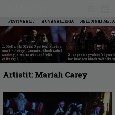
FESTIVAALIT
KUVAGALLERIA
HELLSINKI META
1.
Hellsinki Metal Festival kuvina,
osa 1 – Accept, Carcass, Black Label
2.
Society ja muita avauspäivän
Espoon syyskuu käynni
esiintyjiä
kotimaisen black metalin m
Artistit:
Mariah Carey