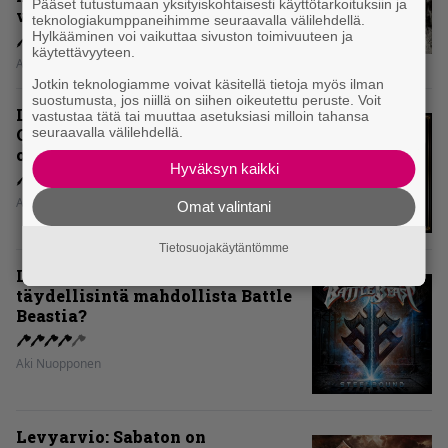
Pääset tutustumaan yksityiskohtaisesti käyttötarkoituksiin ja
voiko?
teknologiakumppaneihimme seuraavalla välilehdellä.
Hylkääminen voi vaikuttaa sivuston toimivuuteen ja
käytettävyyteen.
Aki Nuopponen
Jotkin teknologiamme voivat käsitellä tietoja myös ilman
suostumusta, jos niillä on siihen oikeutettu peruste. Voit
Levyarvio: Dirkschneider & The
vastustaa tätä tai muuttaa asetuksiasi milloin tahansa
seuraavalla välilehdellä.
Old Gang -albumista ei aina tiedä,
onko se tosissaan tehty vai ei
Hyväksyn kaikki
Aki Nuopponen
Omat valintani
Tietosuojakäytäntömme
Levyarvio: Onko Steelbound jo
täydellisintä mahdollista Battle
Beastia?
Aki Nuopponen
Levyarvio: Sabaton on