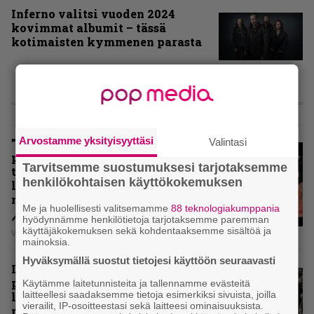
Inferno valitsi vuoden 2024
kovimmat albumit – tässä
kotimaisten kymmenen parasta
ARVIOT
Arvostamme yksityisyyttäsi
Valintasi
”Metallica ei ole koskaan
pelännyt kehittyä ja muuttua” –
Tarvitsemme suostumuksesi tarjotaksemme
tarkistelussa 30 vuotta täyttävä
henkilökohtaisen käyttökokemuksen
levy, joka jakaa fanien
mielipiteet
Me ja huolellisesti valitsemamme
88 teknologiakumppania
hyödynnämme henkilötietoja tarjotaksemme paremman
käyttäjäkokemuksen sekä kohdentaaksemme sisältöä ja
Vesa Siltanen
mainoksia.
Hyväksymällä suostut tietojesi käyttöön seuraavasti
Levyarvio: Coronerin
paluualbumi 32 vuotta edellisen
Käytämme laitetunnisteita ja tallennamme evästeitä
laitteellesi saadaksemme tietoja esimerkiksi sivuista, joilla
levytyksen jälkeen ei voi
vierailit, IP-osoitteestasi sekä laitteesi ominaisuuksista.
mitenkään täyttää odotuksia. Vai