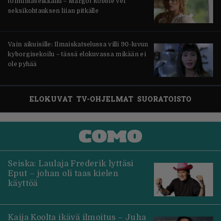
toimintaseikkailu – Margot Robbie vei
seksikohtauksen liian pitkälle
Vain aikuisille: Ilmaiskatselussa villi 90-luvun
kyborgisekoilu – tässä elokuvassa mikään ei
ole pyhää
ELOKUVAT
TV-OHJELMAT
SUORATOISTO
Seiska: Laulaja Frederik lyttäsi
Eput – johan oli taas kielen
käyttöä
Kaija Koolta ikävä ilmoitus – Juha