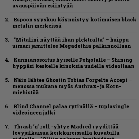
avauspäivän esiintyjiä
Espoon syyskuu käynnistyy kotimaisen black
metalin merkeissä
”Mitalini näyttää ihan plektralta” – huippu-
uimari jamittelee Megadethiä palkinnollaan
Kunnianosoitus hyiselle Pohjolalle – Shining
hyppäsi keskelle kinoksia uudella videollaan
Näin lähtee Ghostin Tobias Forgelta Accept –
menossa mukana myös Anthrax- ja Korn-
miehistöä
Blind Channel palaa rytinällä – tuplasingle
videoineen julki
Thrash ’n’ roll -yhtye Madred ryydittää
levyjulkaisua keikkareissulla kuvatulla
videolla – ”Oltiin pakussa kusihädässä