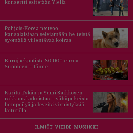
konsertti esitetään Ylellä
Pohjois-Korea neuvoo
kansalaisiaan selviämään helteistä
syömällä viilentävää koiraa
Eurojackpotista 80 000 euroa
Suomeen – tänne
Karita Tykän ja Sami Saikkosen
rakkaus kukoistaa – vähäpukeista
hempeilyä ja leveitä virnistyksiä
laiturilla
ILMIÖT
VIIHDE
MUSIIKKI