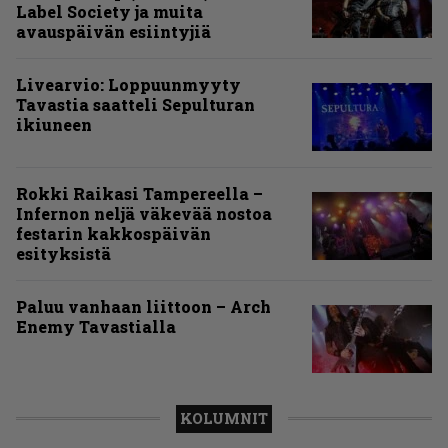
Label Society ja muita
avauspäivän esiintyjiä
Livearvio: Loppuunmyyty
Tavastia saatteli Sepulturan
ikiuneen
Rokki Raikasi Tampereella –
Infernon neljä väkevää nostoa
festarin kakkospäivän
esityksistä
Paluu vanhaan liittoon – Arch
Enemy Tavastialla
KOLUMNIT