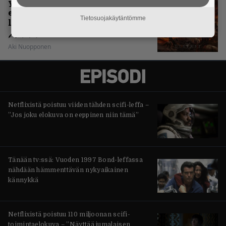
yhdennellätoista albumillaan
erittäin kaukana
Tietosuojakäytäntömme
legendaarisuudesta
Aki Nuopponen
Netflixistä poistuu viiden tähden scifi-leffa –
”Jos joku elokuva on eeppinen niin tämä”
Tänään tv:ssä: Vuoden 1997 Bond-leffassa
nähdään hämmenttävän nykyaikainen
kännykkä
Netflixistä poistuu 110 miljoonan scifi-
toimintaelokuva – ”Näyttää jumalaisen