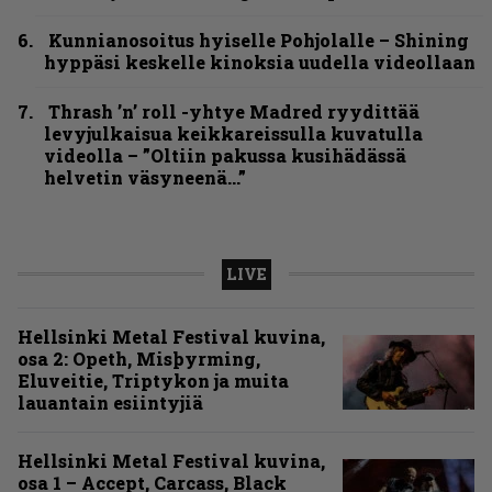
Kunnianosoitus hyiselle Pohjolalle – Shining
hyppäsi keskelle kinoksia uudella videollaan
Thrash ’n’ roll -yhtye Madred ryydittää
levyjulkaisua keikkareissulla kuvatulla
videolla – ”Oltiin pakussa kusihädässä
helvetin väsyneenä…”
LIVE
Hellsinki Metal Festival kuvina,
osa 2: Opeth, Misþyrming,
Eluveitie, Triptykon ja muita
lauantain esiintyjiä
Hellsinki Metal Festival kuvina,
osa 1 – Accept, Carcass, Black