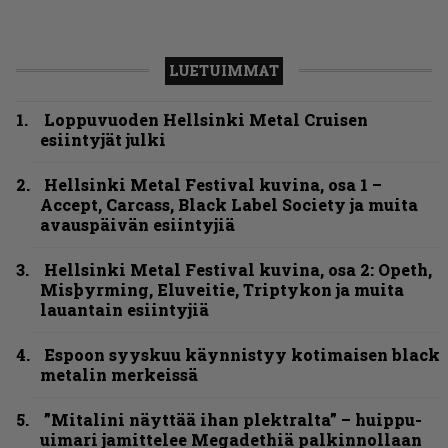
LUETUIMMAT
Loppuvuoden Hellsinki Metal Cruisen
esiintyjät julki
Hellsinki Metal Festival kuvina, osa 1 –
Accept, Carcass, Black Label Society ja muita
avauspäivän esiintyjiä
Hellsinki Metal Festival kuvina, osa 2: Opeth,
Misþyrming, Eluveitie, Triptykon ja muita
lauantain esiintyjiä
Espoon syyskuu käynnistyy kotimaisen black
metalin merkeissä
”Mitalini näyttää ihan plektralta” – huippu-
uimari jamittelee Megadethiä palkinnollaan