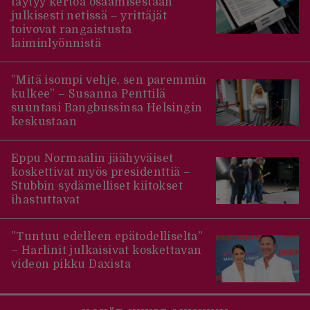
täytyy kertoa osaamisestaan
julkisesti netissä – yrittäjät
toivovat rangaistusta
laiminlyönnistä
”Mitä isompi vehje, sen paremmin
kulkee” – Susanna Penttilä
suuntasi Bangbussinsa Helsingin
keskustaan
Eppu Normaalin jäähyväiset
koskettivat myös presidenttiä –
Stubbin sydämelliset kiitokset
ihastuttavat
”Tuntuu edelleen epätodelliselta”
– Harlinit julkaisivat koskettavan
videon pikku Daxista