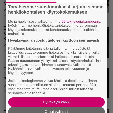
voiko?
Tarvitsemme suostumuksesi tarjotaksemme
henkilökohtaisen käyttökokemuksen
Aki Nuopponen
Me ja huolellisesti valitsemamme
88 teknologiakumppania
hyödynnämme henkilötietoja tarjotaksemme paremman
Levyarvio: Dirkschneider & The
käyttäjäkokemuksen sekä kohdentaaksemme sisältöä ja
Old Gang -albumista ei aina tiedä,
mainoksia.
onko se tosissaan tehty vai ei
Hyväksymällä suostut tietojesi käyttöön seuraavasti
Käytämme laitetunnisteita ja tallennamme evästeitä
Aki Nuopponen
laitteellesi saadaksemme tietoja esimerkiksi sivuista, joilla
vierailit, IP-osoitteestasi sekä laitteesi ominaisuuksista.
Pääset tutustumaan yksityiskohtaisesti käyttötarkoituksiin ja
teknologiakumppaneihimme seuraavalla välilehdellä.
Levyarvio: Onko Steelbound jo
Hylkääminen voi vaikuttaa sivuston toimivuuteen ja
käytettävyyteen.
täydellisintä mahdollista Battle
Beastia?
Jotkin teknologiamme voivat käsitellä tietoja myös ilman
suostumusta, jos niillä on siihen oikeutettu peruste. Voit
vastustaa tätä tai muuttaa asetuksiasi milloin tahansa
Aki Nuopponen
seuraavalla välilehdellä.
Hyväksyn kaikki
Levyarvio: Sabaton on
Omat valintani