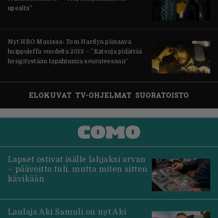
upealta”
Nyt HBO Maxissa: Tom Hardyn piinaava
huippuleffa vuodelta 2013 – ”Katsoja pidättää
hengitystään tapahtumia seuratessaan”
ELOKUVAT
TV-OHJELMAT
SUORATOISTO
Lapset ostivat isälle lahjaksi arvan
– päävoitto tuli, mutta miten sitten
kävikään
Laulaja Aki Samuli on nyt Aki