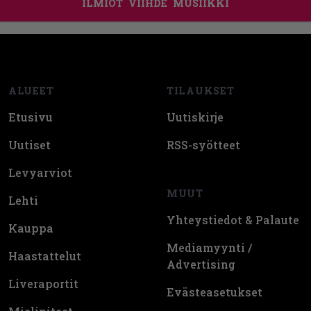
ILMIÖT
VIIHDE
MUSIIKKI
Footer
ALUEET
TILAUKSET
Etusivu
Uutiskirje
Uutiset
RSS-syötteet
Levyarviot
MUUT
Lehti
Yhteystiedot & Palaute
Kauppa
Mediamyynti /
Haastattelut
Advertising
Liveraportit
Evästeasetukset