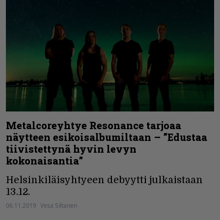
Metalcoreyhtye Resonance tarjoaa
näytteen esikoisalbumiltaan – ”Edustaa
tiivistettynä hyvin levyn
kokonaisantia”
Helsinkiläisyhtyeen debyytti julkaistaan
13.12.
06.11.2019
Vesa Siltanen