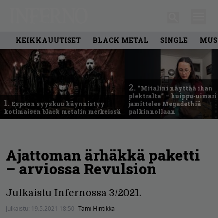
KEIKKAUUTISET
BLACK METAL
SINGLE
MUS
2.
”Mitalini näyttää ihan
plektralta” – huippu-uimari
1.
Espoon syyskuu käynnistyy
jamittelee Megadethiä
kotimaisen black metalin merkeissä
palkinnollaan
Ajattoman ärhäkkä paketti
– arviossa Revulsion
Julkaistu Infernossa 3/2021.
Julkaistu:
19.5.2021 18:50
Tami Hintikka