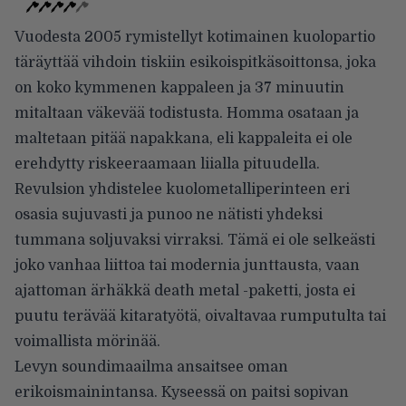
Vuodesta 2005 rymistellyt kotimainen kuolopartio
täräyttää vihdoin tiskiin esikoispitkäsoittonsa, joka
on koko kymmenen kappaleen ja 37 minuutin
mitaltaan väkevää todistusta. Homma osataan ja
maltetaan pitää napakkana, eli kappaleita ei ole
erehdytty riskeeraamaan liialla pituudella.
Revulsion yhdistelee kuolometalliperinteen eri
osasia sujuvasti ja punoo ne nätisti yhdeksi
tummana soljuvaksi virraksi. Tämä ei ole selkeästi
joko vanhaa liittoa tai modernia junttausta, vaan
ajattoman ärhäkkä death metal -paketti, josta ei
puutu terävää kitaratyötä, oivaltavaa rumputulta tai
voimallista mörinää.
Levyn soundimaailma ansaitsee oman
erikoismainintansa. Kyseessä on paitsi sopivan