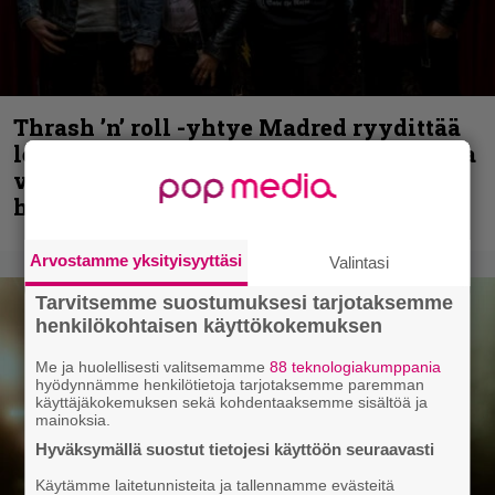
Thrash ’n’ roll -yhtye Madred ryydittää
levyjulkaisua keikkareissulla kuvatulla
videolla – ”Oltiin pakussa kusihädässä
helvetin väsyneenä…”
Arvostamme yksityisyyttäsi
Valintasi
Tarvitsemme suostumuksesi tarjotaksemme
henkilökohtaisen käyttökokemuksen
Me ja huolellisesti valitsemamme
88 teknologiakumppania
hyödynnämme henkilötietoja tarjotaksemme paremman
käyttäjäkokemuksen sekä kohdentaaksemme sisältöä ja
mainoksia.
Hyväksymällä suostut tietojesi käyttöön seuraavasti
Käytämme laitetunnisteita ja tallennamme evästeitä