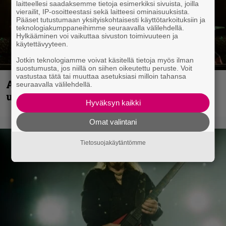
laitteellesi saadaksemme tietoja esimerkiksi sivuista, joilla
vierailit, IP-osoitteestasi sekä laitteesi ominaisuuksista.
Pääset tutustumaan yksityiskohtaisesti käyttötarkoituksiin ja
teknologiakumppaneihimme seuraavalla välilehdellä.
Hylkääminen voi vaikuttaa sivuston toimivuuteen ja
käytettävyyteen.
Jotkin teknologiamme voivat käsitellä tietoja myös ilman
suostumusta, jos niillä on siihen oikeutettu peruste. Voit
vastustaa tätä tai muuttaa asetuksiasi milloin tahansa
Anthrax vie katsojat keikkatunnelmiin
seuraavalla välilehdellä.
uudella videollaan
Hyväksyn kaikki
Omat valintani
Tietosuojakäytäntömme