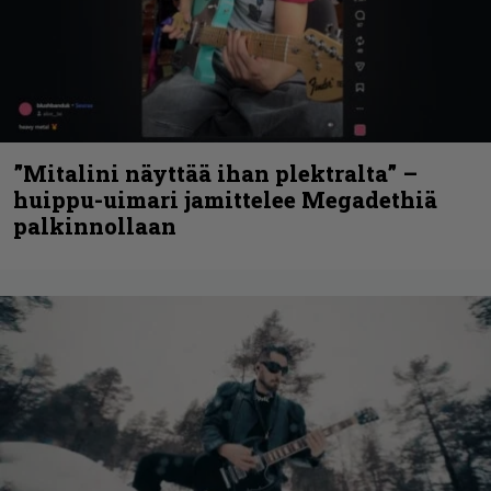
”Mitalini näyttää ihan plektralta” –
huippu-uimari jamittelee Megadethiä
palkinnollaan