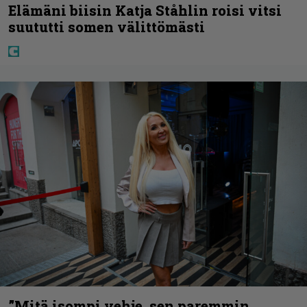
Elämäni biisin Katja Ståhlin roisi vitsi
suututti somen välittömästi
”Mitä isompi vehje, sen paremmin