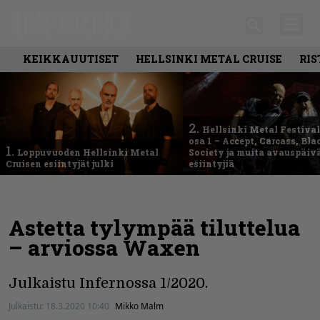
KEIKKAUUTISET
HELLSINKI METAL CRUISE
RIS
2.
Hellsinki Metal Festival
osa 1 – Accept, Carcass, Bla
1.
Loppuvuoden Hellsinki Metal
Society ja muita avauspäiv
Cruisen esiintyjät julki
esiintyjiä
Astetta tylympää tiluttelua
– arviossa Waxen
Julkaistu Infernossa 1/2020.
Julkaistu:
18.3.2020 10:40
Mikko Malm