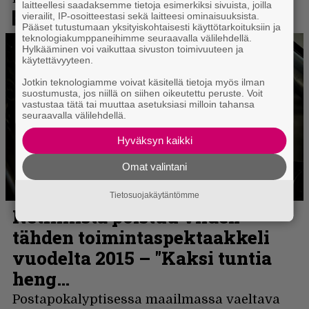
laitteellesi saadaksemme tietoja esimerkiksi sivuista, joilla
vierailit, IP-osoitteestasi sekä laitteesi ominaisuuksista.
Pääset tutustumaan yksityiskohtaisesti käyttötarkoituksiin ja
teknologiakumppaneihimme seuraavalla välilehdellä.
Hylkääminen voi vaikuttaa sivuston toimivuuteen ja
käytettävyyteen.
Jotkin teknologiamme voivat käsitellä tietoja myös ilman
suostumusta, jos niillä on siihen oikeutettu peruste. Voit
vastustaa tätä tai muuttaa asetuksiasi milloin tahansa
seuraavalla välilehdellä.
Hyväksyn kaikki
Omat valintani
Tietosuojakäytäntömme