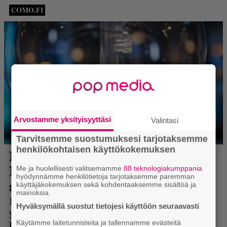
Arvostamme yksityisyyttäsi
Valintasi
Tarvitsemme suostumuksesi tarjotaksemme
henkilökohtaisen käyttökokemuksen
Me ja huolellisesti valitsemamme
88 teknologiakumppania
hyödynnämme henkilötietoja tarjotaksemme paremman
käyttäjäkokemuksen sekä kohdentaaksemme sisältöä ja
mainoksia.
Hyväksymällä suostut tietojesi käyttöön seuraavasti
Käytämme laitetunnisteita ja tallennamme evästeitä