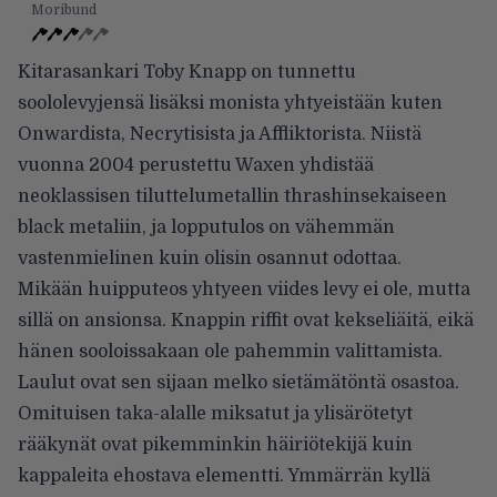
Moribund
Kitarasankari Toby Knapp on tunnettu
soololevyjensä lisäksi monista yhtyeistään kuten
Onwardista, Necrytisista ja Affliktorista. Niistä
vuonna 2004 perustettu Waxen yhdistää
neoklassisen tiluttelumetallin thrashinsekaiseen
black metaliin, ja lopputulos on vähemmän
vastenmielinen kuin olisin osannut odottaa.
Mikään huipputeos yhtyeen viides levy ei ole, mutta
sillä on ansionsa. Knappin riffit ovat kekseliäitä, eikä
hänen sooloissakaan ole pahemmin valittamista.
Laulut ovat sen sijaan melko sietämätöntä osastoa.
Omituisen taka-alalle miksatut ja ylisärötetyt
rääkynät ovat pikemminkin häiriötekijä kuin
kappaleita ehostava elementti. Ymmärrän kyllä