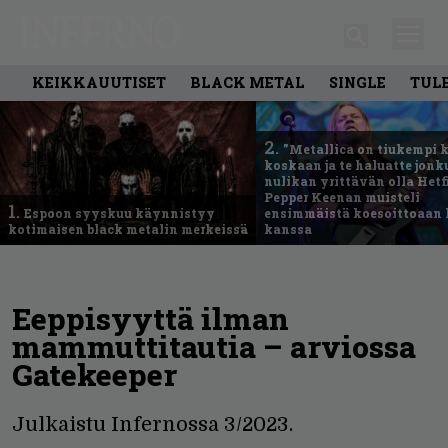
KEIKKAUUTISET
BLACK METAL
SINGLE
TUL
2.
”Metallica on tiukempi 
koskaan ja te haluatte jonk
nulikan yrittävän olla Hetfi
Pepper Keenan muisteli
1.
Espoon syyskuu käynnistyy
ensimmäistä koesoittoaan 
kotimaisen black metalin merkeissä
kanssa
Eeppisyyttä ilman
mammuttitautia – arviossa
Gatekeeper
Julkaistu Infernossa 3/2023.