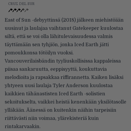
CRUZ DEL SUR
East of Sun -debyyttinsä (2018) jälkeen miehistöään
uusinut ja laulajaa vaihtanut Gatekeeper kuulostaa
siltä, että se voi olla lähitulevaisuudessa valmis
täyttämään sen tyhjiön, jonka Iced Earth jätti
pomoukkonsa tötöilyn vuoksi.
Vancouverilaisbändin tyyliuskollisissa kappaleissa
piisaa sankaruutta, eeppisyyttä, koukuttavia
melodioita ja rapsakkaa riffirannetta. Kaiken lisäksi
yhtyeen uusi laulaja Tyler Anderson kuulostaa
kaikkien tähänastisten Iced Earth -solistien
sekoitukselta, vaikkei heistä kenenkään yksilötasolle
ylläkään. Äänessä on kuitenkin näihin tarpeisiin
riittävästi niin voimaa, ylärekisteriä kuin
rintakarvaakin.