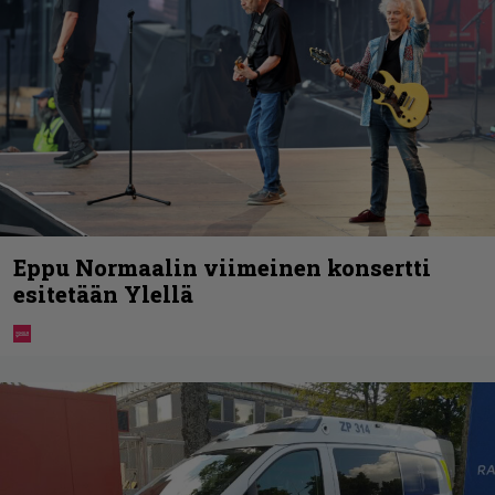
Eppu Normaalin viimeinen konsertti
esitetään Ylellä