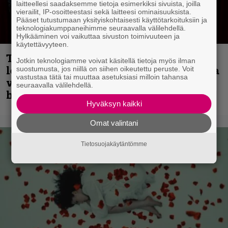
laitteellesi saadaksemme tietoja esimerkiksi sivuista, joilla
vierailit, IP-osoitteestasi sekä laitteesi ominaisuuksista.
Pääset tutustumaan yksityiskohtaisesti käyttötarkoituksiin ja
teknologiakumppaneihimme seuraavalla välilehdellä.
Hylkääminen voi vaikuttaa sivuston toimivuuteen ja
käytettävyyteen.
Thrash ’n’ roll -yhtye Madred ryydittää
Jotkin teknologiamme voivat käsitellä tietoja myös ilman
levyjulkaisua keikkareissulla kuvatulla
suostumusta, jos niillä on siihen oikeutettu peruste. Voit
vastustaa tätä tai muuttaa asetuksiasi milloin tahansa
videolla – ”Oltiin pakussa kusihädässä
seuraavalla välilehdellä.
helvetin väsyneenä…”
Hyväksyn kaikki
Omat valintani
Tietosuojakäytäntömme