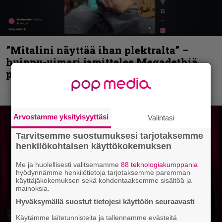
”Mitalini näyttää ihan plektralta” –
huippu-uimari jamittelee Megadethiä
palkinnollaan
Arvostamme yksityisyyttäsi
Valintasi
Tarvitsemme suostumuksesi tarjotaksemme
henkilökohtaisen käyttökokemuksen
Me ja huolellisesti valitsemamme
88 teknologiakumppania
hyödynnämme henkilötietoja tarjotaksemme paremman
käyttäjäkokemuksen sekä kohdentaaksemme sisältöä ja
mainoksia.
Hyväksymällä suostut tietojesi käyttöön seuraavasti
Käytämme laitetunnisteita ja tallennamme evästeitä