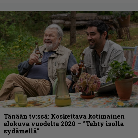
Tänään tv:ssä: Koskettava kotimainen
elokuva vuodelta 2020 – ”Tehty isolla
sydämellä”