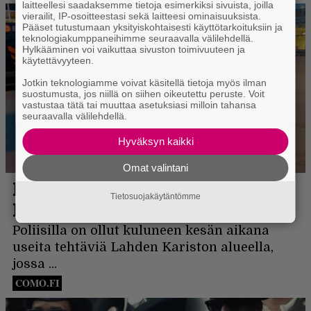
laitteellesi saadaksemme tietoja esimerkiksi sivuista, joilla
vierailit, IP-osoitteestasi sekä laitteesi ominaisuuksista.
Pääset tutustumaan yksityiskohtaisesti käyttötarkoituksiin ja
teknologiakumppaneihimme seuraavalla välilehdellä.
Hylkääminen voi vaikuttaa sivuston toimivuuteen ja
käytettävyyteen.
Jotkin teknologiamme voivat käsitellä tietoja myös ilman
suostumusta, jos niillä on siihen oikeutettu peruste. Voit
vastustaa tätä tai muuttaa asetuksiasi milloin tahansa
seuraavalla välilehdellä.
Hyväksyn kaikki
Omat valintani
Tietosuojakäytäntömme