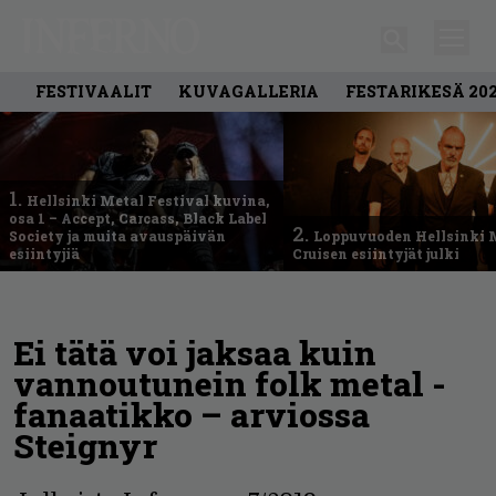
FESTIVAALIT
KUVAGALLERIA
FESTARIKESÄ 20
1.
Hellsinki Metal Festival kuvina,
osa 1 – Accept, Carcass, Black Label
2.
Society ja muita avauspäivän
Loppuvuoden Hellsinki 
esiintyjiä
Cruisen esiintyjät julki
Ei tätä voi jaksaa kuin
vannoutunein folk metal -
fanaatikko – arviossa
Steignyr