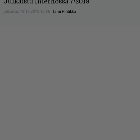
Julkaistu Infernossa 7/2019.
Julkaistu:
19.10.2019 16:36
Tami Hintikka