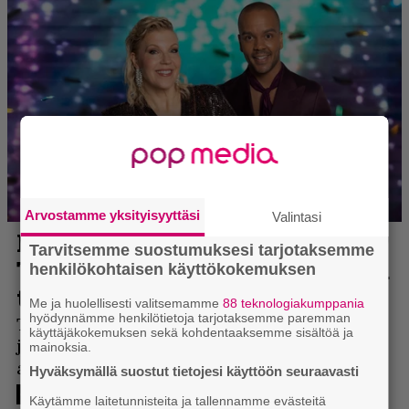
Arvostamme yksityisyyttäsi
Valintasi
Tarvitsemme suostumuksesi tarjotaksemme
henkilökohtaisen käyttökokemuksen
Me ja huolellisesti valitsemamme
88 teknologiakumppania
hyödynnämme henkilötietoja tarjotaksemme paremman
käyttäjäkokemuksen sekä kohdentaaksemme sisältöä ja
mainoksia.
Hyväksymällä suostut tietojesi käyttöön seuraavasti
Käytämme laitetunnisteita ja tallennamme evästeitä