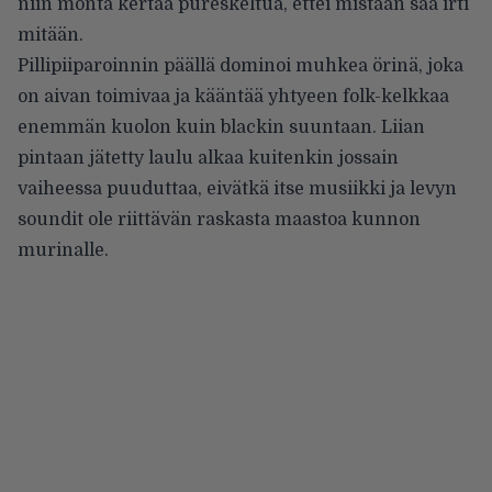
niin monta kertaa pureskeltua, ettei mistään saa irti
mitään.
Pillipiiparoinnin päällä dominoi muhkea örinä, joka
on aivan toimivaa ja kääntää yhtyeen folk-kelkkaa
enemmän kuolon kuin blackin suuntaan. Liian
pintaan jätetty laulu alkaa kuitenkin jossain
vaiheessa puuduttaa, eivätkä itse musiikki ja levyn
soundit ole riittävän raskasta maastoa kunnon
murinalle.