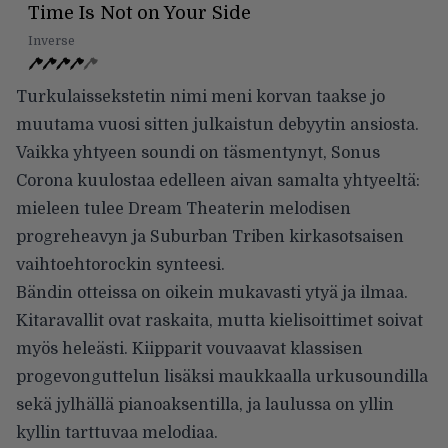
Time Is Not on Your Side
Inverse
Turkulaissekstetin nimi meni korvan taakse jo
muutama vuosi sitten julkaistun debyytin ansiosta.
Vaikka yhtyeen soundi on täsmentynyt, Sonus
Corona kuulostaa edelleen aivan samalta yhtyeeltä:
mieleen tulee Dream Theaterin melodisen
progreheavyn ja Suburban Triben kirkasotsaisen
vaihtoehtorockin synteesi.
Bändin otteissa on oikein mukavasti ytyä ja ilmaa.
Kitaravallit ovat raskaita, mutta kielisoittimet soivat
myös heleästi. Kiipparit vouvaavat klassisen
progevonguttelun lisäksi maukkaalla urkusoundilla
sekä jylhällä pianoaksentilla, ja laulussa on yllin
kyllin tarttuvaa melodiaa.