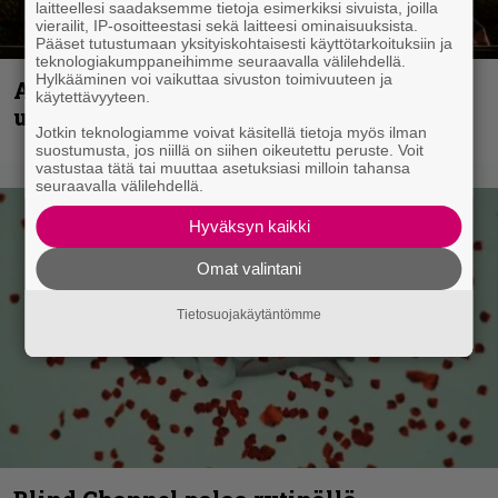
laitteellesi saadaksemme tietoja esimerkiksi sivuista, joilla
vierailit, IP-osoitteestasi sekä laitteesi ominaisuuksista.
Pääset tutustumaan yksityiskohtaisesti käyttötarkoituksiin ja
teknologiakumppaneihimme seuraavalla välilehdellä.
Hylkääminen voi vaikuttaa sivuston toimivuuteen ja
Anthrax vie katsojat keikkatunnelmiin
käytettävyyteen.
uudella videollaan
Jotkin teknologiamme voivat käsitellä tietoja myös ilman
suostumusta, jos niillä on siihen oikeutettu peruste. Voit
vastustaa tätä tai muuttaa asetuksiasi milloin tahansa
seuraavalla välilehdellä.
Hyväksyn kaikki
Omat valintani
Tietosuojakäytäntömme