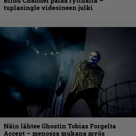
Blind Channel palaa rytinällä –
tuplasingle videoineen julki
Näin lähtee Ghostin Tobias Forgelta
Accept – menossa mukana myös