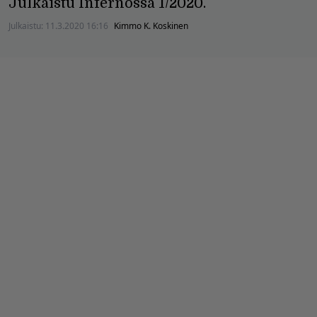
Julkaistu Infernossa 1/2020.
Julkaistu:
11.3.2020 16:16
Kimmo K. Koskinen