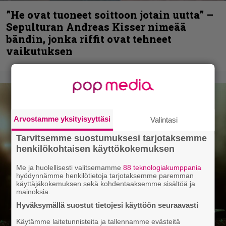
”He ovat tuoneet soittoon jotain uutta” –
Sepulturan Andreas Kisser nimeää
bändin, jonka riffit ovat tehneet
vaikutuksen
Arvostamme yksityisyyttäsi
Valintasi
Tarvitsemme suostumuksesi tarjotaksemme
henkilökohtaisen käyttökokemuksen
Me ja huolellisesti valitsemamme
88 teknologiakumppania
hyödynnämme henkilötietoja tarjotaksemme paremman
käyttäjäkokemuksen sekä kohdentaaksemme sisältöä ja
mainoksia.
Hyväksymällä suostut tietojesi käyttöön seuraavasti
Käytämme laitetunnisteita ja tallennamme evästeitä