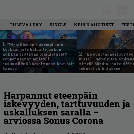
TULEVA LEVY
SINGLE
KEIKKAUUTISET
FEST
1.
”Metallica on tiukempi kuin
koskaan ja te haluatte jonkun
2.
nulikan yrittävän olla Hetfield?” –
”He ovat tuoneet soittoo
Pepper Keenan muisteli
uutta” – Sepulturan Andreas
ensimmäistä koesoittoaan hevijätin
nimeää bändin, jonka riffit
kanssa
tehneet vaikutuksen
Harpannut eteenpäin
iskevyyden, tarttuvuuden ja
uskalluksen saralla –
arviossa Sonus Corona