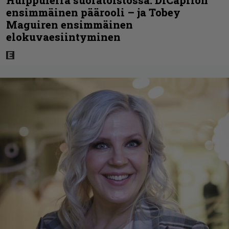
Huippuleffa suoratoistossa: DiCaprion
ensimmäinen päärooli – ja Tobey
Maguiren ensimmäinen
elokuvaesiintyminen