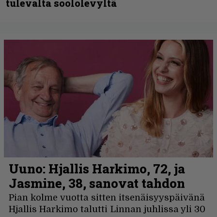
tulevalta soololevyltä