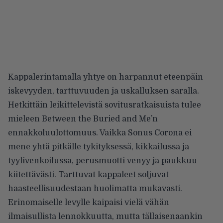
Kappalerintamalla yhtye on harpannut eteenpäin
iskevyyden, tarttuvuuden ja uskalluksen saralla.
Hetkittäin leikittelevistä sovitusratkaisuista tulee
mieleen Between the Buried and Me’n
ennakkoluulottomuus. Vaikka Sonus Corona ei
mene yhtä pitkälle tykityksessä, kikkailussa ja
tyylivenkoilussa, perusmuotti venyy ja paukkuu
kiitettävästi. Tarttuvat kappaleet soljuvat
haasteellisuudestaan huolimatta mukavasti.
Erinomaiselle levylle kaipaisi vielä vähän
ilmaisullista lennokkuutta, mutta tällaisenaankin