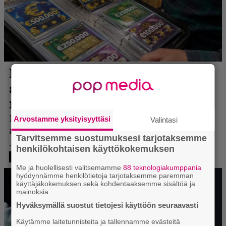
Arvostamme yksityisyyttäsi
Valintasi
Tarvitsemme suostumuksesi tarjotaksemme
henkilökohtaisen käyttökokemuksen
Me ja huolellisesti valitsemamme
88 teknologiakumppania
hyödynnämme henkilötietoja tarjotaksemme paremman
käyttäjäkokemuksen sekä kohdentaaksemme sisältöä ja
mainoksia.
Hyväksymällä suostut tietojesi käyttöön seuraavasti
Käytämme laitetunnisteita ja tallennamme evästeitä