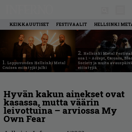
KEIKKAUUTISET
FESTIVAALIT
HELLSINKI MET
2.
Hellsinki Metal Festival
osa 1 – Accept, Carcass, Bla
1.
Loppuvuoden Hellsinki Metal
Society ja muita avauspäiv
Cruisen esiintyjät julki
esiintyjiä
Hyvän kakun ainekset ovat
kasassa, mutta väärin
leivottuina – arviossa My
Own Fear