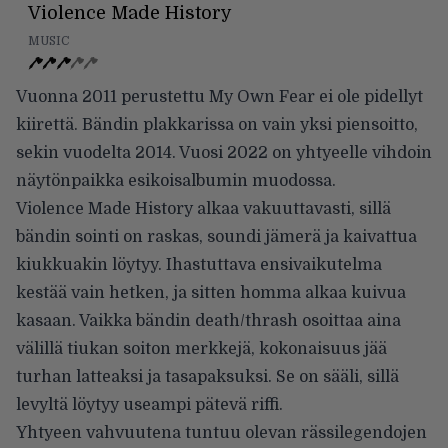
Violence Made History
MUSIC
Vuonna 2011 perustettu My Own Fear ei ole pidellyt
kiirettä. Bändin plakkarissa on vain yksi piensoitto,
sekin vuodelta 2014. Vuosi 2022 on yhtyeelle vihdoin
näytönpaikka esikoisalbumin muodossa.
Violence Made History alkaa vakuuttavasti, sillä
bändin sointi on raskas, soundi jämerä ja kaivattua
kiukkuakin löytyy. Ihastuttava ensivaikutelma
kestää vain hetken, ja sitten homma alkaa kuivua
kasaan. Vaikka bändin death/thrash osoittaa aina
välillä tiukan soiton merkkejä, kokonaisuus jää
turhan latteaksi ja tasapaksuksi. Se on sääli, sillä
levyltä löytyy useampi pätevä riffi.
Yhtyeen vahvuutena tuntuu olevan rässilegendojen