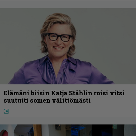
Elämäni biisin Katja Ståhlin roisi vitsi
suututti somen välittömästi