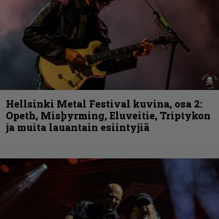
Hellsinki Metal Festival kuvina, osa 2:
Opeth, Misþyrming, Eluveitie, Triptykon
ja muita lauantain esiintyjiä