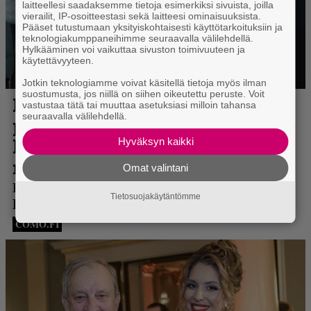
laitteellesi saadaksemme tietoja esimerkiksi sivuista, joilla
vierailit, IP-osoitteestasi sekä laitteesi ominaisuuksista.
Pääset tutustumaan yksityiskohtaisesti käyttötarkoituksiin ja
teknologiakumppaneihimme seuraavalla välilehdellä.
Hylkääminen voi vaikuttaa sivuston toimivuuteen ja
käytettävyyteen.
Jotkin teknologiamme voivat käsitellä tietoja myös ilman
suostumusta, jos niillä on siihen oikeutettu peruste. Voit
vastustaa tätä tai muuttaa asetuksiasi milloin tahansa
seuraavalla välilehdellä.
Hyväksyn kaikki
Omat valintani
Tietosuojakäytäntömme