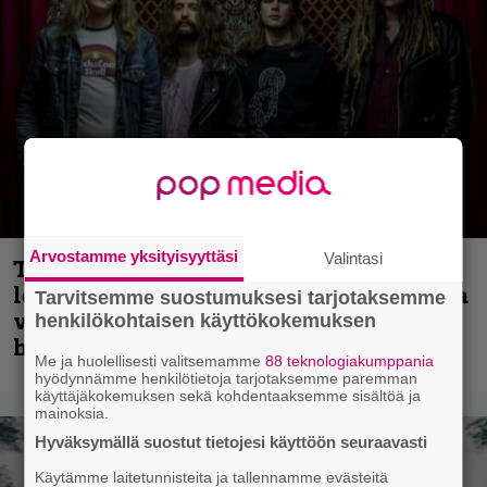
Arvostamme yksityisyyttäsi
Valintasi
Thrash ’n’ roll -yhtye Madred ryydittää
levyjulkaisua keikkareissulla kuvatulla
Tarvitsemme suostumuksesi tarjotaksemme
videolla – ”Oltiin pakussa kusihädässä
henkilökohtaisen käyttökokemuksen
helvetin väsyneenä…”
Me ja huolellisesti valitsemamme
88 teknologiakumppania
hyödynnämme henkilötietoja tarjotaksemme paremman
käyttäjäkokemuksen sekä kohdentaaksemme sisältöä ja
mainoksia.
Hyväksymällä suostut tietojesi käyttöön seuraavasti
Käytämme laitetunnisteita ja tallennamme evästeitä