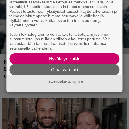
laitteellesi saadaksemme tietoja esimerkiksi sivuista, joilla
vierailit, IP-osoitteestasi sekä laitteesi ominaisuuksista.
Pääset tutustumaan yksityiskohtaisesti käyttötarkoituksiin ja
teknologiakumppaneihimme seuraavalla välilehdellä.
Hylkääminen voi vaikuttaa sivuston toimivuuteen ja
käytettävyyteen.
Jotkin teknologiamme voivat käsitellä tietoja myös ilman
suostumusta, jos niillä on siihen oikeutettu peruste. Voit
vastustaa tätä tai muuttaa asetuksiasi milloin tahansa
seuraavalla välilehdellä.
Hyväksyn kaikki
Kunnianosoitus hyiselle Pohjolalle –
Shining hyppäsi keskelle kinoksia
Omat valintani
uudella videollaan
Tietosuojakäytäntömme