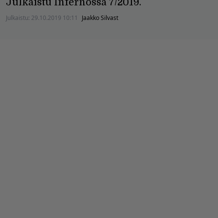
Julkaistu Infernossa 7/2019.
Julkaistu:
29.10.2019 10:11
Jaakko Silvast