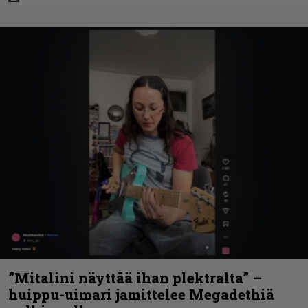
”Mitalini näyttää ihan plektralta” –
huippu-uimari jamittelee Megadethiä