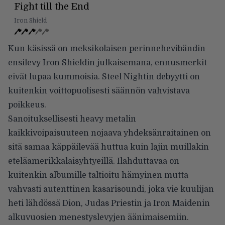
Fight till the End
Iron Shield
Kun käsissä on meksikolaisen perinnehevibändin
ensilevy Iron Shieldin julkaisemana, ennusmerkit
eivät lupaa kummoisia. Steel Nightin debyytti on
kuitenkin voittopuolisesti säännön vahvistava
poikkeus.
Sanoituksellisesti heavy metalin
kaikkivoipaisuuteen nojaava yhdeksänraitainen on
sitä samaa käppäilevää huttua kuin lajin muillakin
eteläamerikkalaisyhtyeillä. Ilahduttavaa on
kuitenkin albumille taltioitu hämyinen mutta
vahvasti autenttinen kasarisoundi, joka vie kuulijan
heti lähdössä Dion, Judas Priestin ja Iron Maidenin
alkuvuosien menestyslevyjen äänimaisemiin.