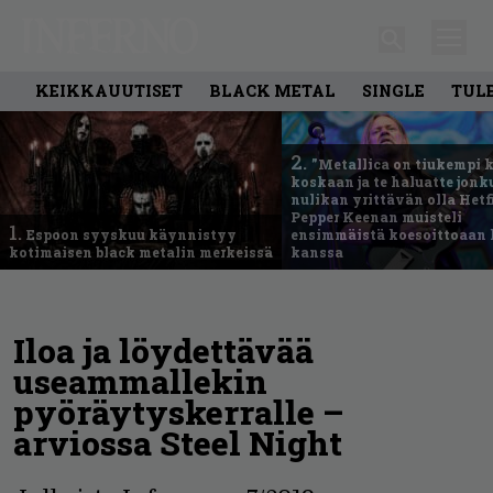
KEIKKAUUTISET
BLACK METAL
SINGLE
TUL
2.
”Metallica on tiukempi 
koskaan ja te haluatte jonk
nulikan yrittävän olla Hetfi
Pepper Keenan muisteli
1.
Espoon syyskuu käynnistyy
ensimmäistä koesoittoaan 
kotimaisen black metalin merkeissä
kanssa
Iloa ja löydettävää
useammallekin
pyöräytyskerralle –
arviossa Steel Night