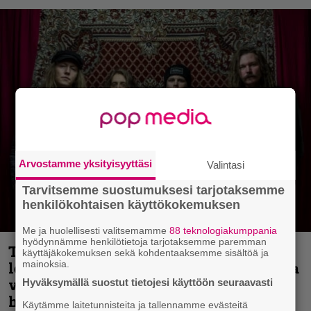
Arvostamme yksityisyyttäsi
Valintasi
Tarvitsemme suostumuksesi tarjotaksemme
henkilökohtaisen käyttökokemuksen
Me ja huolellisesti valitsemamme
88 teknologiakumppania
hyödynnämme henkilötietoja tarjotaksemme paremman
Thrash ’n’ roll -yhtye Madred ryydittää
käyttäjäkokemuksen sekä kohdentaaksemme sisältöä ja
mainoksia.
levyjulkaisua keikkareissulla kuvatulla
videolla – ”Oltiin pakussa kusihädässä
Hyväksymällä suostut tietojesi käyttöön seuraavasti
helvetin väsyneenä…”
Käytämme laitetunnisteita ja tallennamme evästeitä