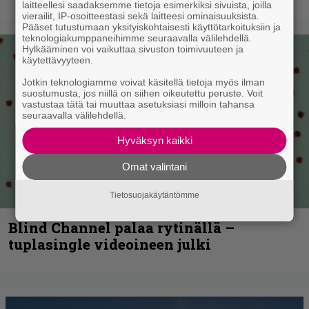
laitteellesi saadaksemme tietoja esimerkiksi sivuista, joilla
vierailit, IP-osoitteestasi sekä laitteesi ominaisuuksista.
Pääset tutustumaan yksityiskohtaisesti käyttötarkoituksiin ja
teknologiakumppaneihimme seuraavalla välilehdellä.
Hylkääminen voi vaikuttaa sivuston toimivuuteen ja
käytettävyyteen.
Jotkin teknologiamme voivat käsitellä tietoja myös ilman
suostumusta, jos niillä on siihen oikeutettu peruste. Voit
vastustaa tätä tai muuttaa asetuksiasi milloin tahansa
seuraavalla välilehdellä.
Hyväksyn kaikki
Omat valintani
Tietosuojakäytäntömme
Blind Channel palaa rytinällä –
tuplasingle videoineen julki