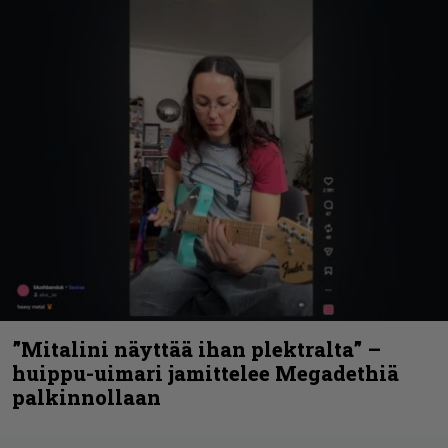
”Mitalini näyttää ihan plektralta” –
huippu-uimari jamittelee Megadethiä
palkinnollaan