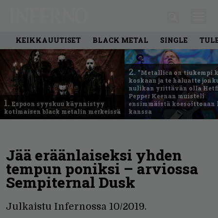
KEIKKAUUTISET
BLACK METAL
SINGLE
TUL
2.
”Metallica on tiukempi 
koskaan ja te haluatte jonk
nulikan yrittävän olla Hetfi
Pepper Keenan muisteli
1.
Espoon syyskuu käynnistyy
ensimmäistä koesoittoaan 
kotimaisen black metalin merkeissä
kanssa
Jää eräänlaiseksi yhden
tempun poniksi – arviossa
Sempiternal Dusk
Julkaistu Infernossa 10/2019.