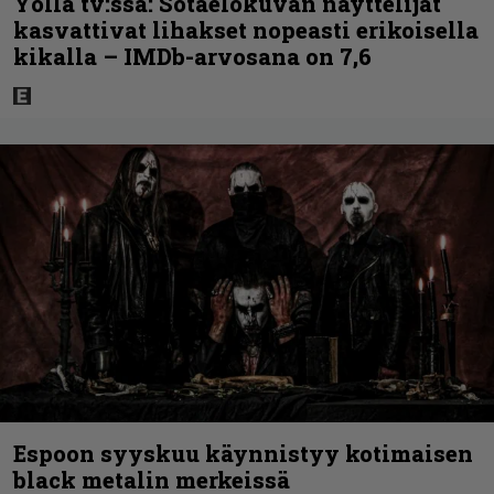
Yöllä tv:ssä: Sotaelokuvan näyttelijät
kasvattivat lihakset nopeasti erikoisella
kikalla – IMDb-arvosana on 7,6
Espoon syyskuu käynnistyy kotimaisen
black metalin merkeissä