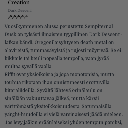
Creation
Dark Descent
Vuosikymmenen alussa perustettu Sempiternal
Dusk on tylsästi ilmaisten tyypillinen Dark Descent -
lafkan bändi. Oregonilaisyhtyeen death metal on
alavireistä, tummasävyistä ja rujosti möyrivää. Se ei
kikkaile tai keuli nopealla tempolla, vaan jyrää
multaa syvällä vaolla.
Riffit ovat yksioikoisia ja jopa monotonisia, mutta
touhua rikotaan ihan onnistuneesti erottuvilla
kitaraliideillä. Syvältä lähtevä örinälaulu on
sinällään vakuuttavaa jälkeä, mutta kärsii
värittömästä yksitoikkoisuudesta. Satunnaisilla
yärgh!-huudoilla ei vielä varsinaisesti jäädä mieleen.
Jos levy jääkin eräänlaiseksi yhden tempun poniksi,