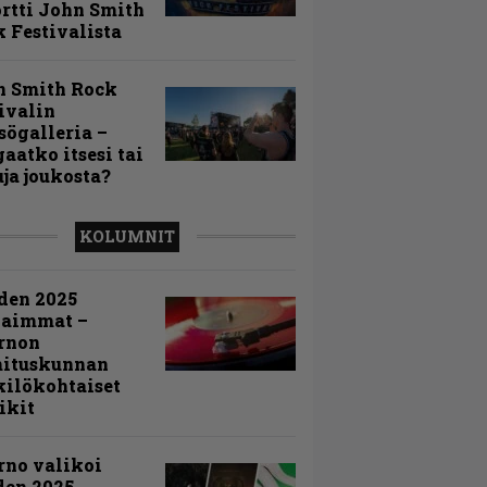
rtti John Smith
 Festivalista
n Smith Rock
ivalin
sögalleria –
aatko itsesi tai
uja joukosta?
KOLUMNIT
den 2025
kaimmat –
rnon
mituskunnan
ilökohtaiset
ikit
rno valikoi
den 2025