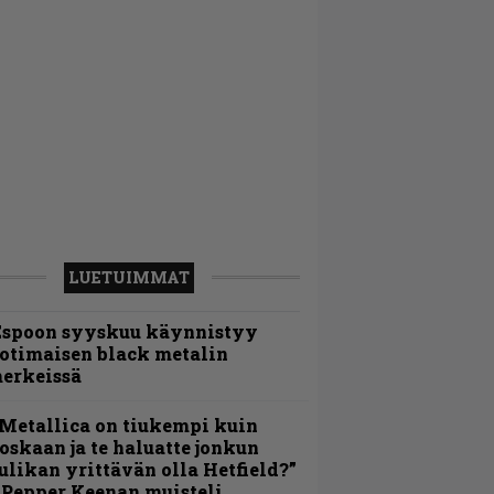
LUETUIMMAT
Espoon syyskuu käynnistyy
otimaisen black metalin
erkeissä
Metallica on tiukempi kuin
oskaan ja te haluatte jonkun
ulikan yrittävän olla Hetfield?”
 Pepper Keenan muisteli