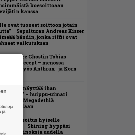
nsimmäistä koesoittoaan
evijätin kanssa
He ovat tuoneet soittoon jotain
utta” – Sepulturan Andreas Kisser
imeää bändin, jonka riffit ovat
ehneet vaikutuksen
äin lähtee Ghostin Tobias
orgelta Accept – menossa
ukana myös Anthrax- ja Korn-
iehistöä
Mitalini näyttää ihan
sen
lektralta” – huippu-uimari
amittelee Megadethiä
alkinnollaan
tietoja
 ja
unnianosoitus hyiselle
ohjolalle – Shining hyppäsi
eskelle kinoksia uudella
toja