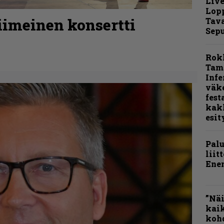
Live
Lop
imeinen konsertti
Tava
Sepu
Rok
Tamp
Infe
väk
fest
kak
esit
Pal
liit
Ene
”Näi
kaik
kohd