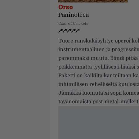
Orso
Paninoteca
Czar of Crickets
Tuore ranskalaisyhtye operoi kol
instrumentaalinen ja progressiiv
paremmaksi muutu. Bändi pitää p
poikkeamatta tyylillisesti liiaksi
Paketti on kaikilta kanteiltaan k
inhimillisen rehelliseltä kuulost
Jämäkkä luomutatsi sopii komeasti
tavanomaista post-metal-myller