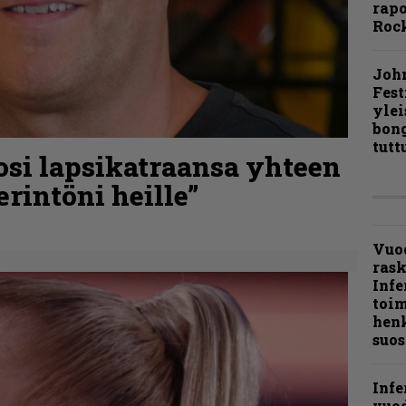
rapo
Rock
Joh
Fest
ylei
bong
tutt
osi lapsikatraansa yhteen
rintöni heille”
Vuo
ras
Infe
toi
henk
suos
Infe
vuo