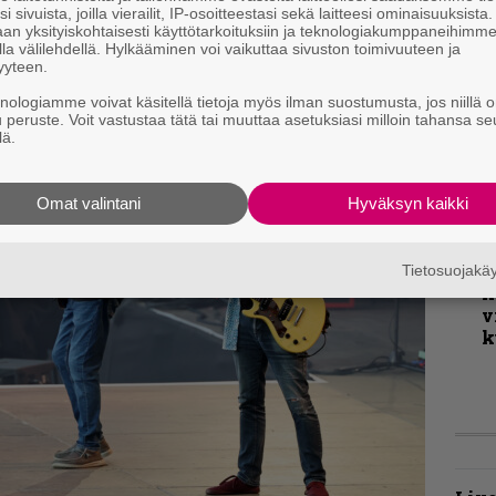
v
i sivuista, joilla vierailit, IP-osoitteestasi sekä laitteesi ominaisuuksista
an yksityiskohtaisesti käyttötarkoituksiin ja teknologiakumppaneihimm
la välilehdellä. Hylkääminen voi vaikuttaa sivuston toimivuuteen ja
yyteen.
K
knologiamme voivat käsitellä tietoja myös ilman suostumusta, jos niillä o
m
u peruste. Voit vastustaa tätä tai muuttaa asetuksiasi milloin tahansa se
s
lä.
B
t
Omat valintani
Hyväksyn kaikki
T
r
Tietosuojak
k
v
k