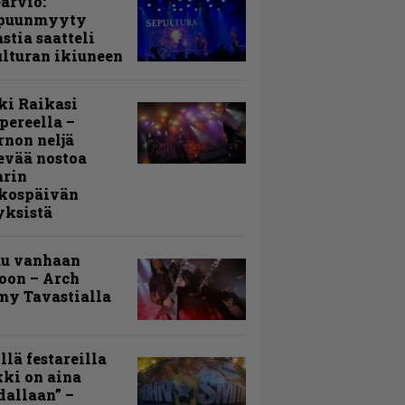
arvio:
puunmyyty
stia saatteli
lturan ikiuneen
ki Raikasi
ereella –
rnon neljä
evää nostoa
arin
kospäivän
yksistä
uu vanhaan
toon – Arch
my Tavastialla
llä festareilla
ki on aina
allaan” –