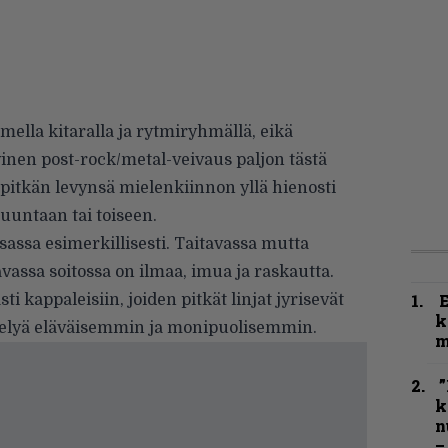
mella kitaralla ja rytmiryhmällä, eikä
inen post-rock/metal-veivaus paljon tästä
itkän levynsä mielenkiinnon yllä hienosti
 suuntaan tai toiseen.
asassa esimerkillisesti. Taitavassa mutta
avassa soitossa on ilmaa, imua ja raskautta.
 kappaleisiin, joiden pitkät linjat jyrisevät
k
telyä eläväisemmin ja monipuolisemmin.
m
”
k
n
–