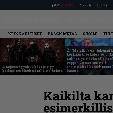
Como.fi
Episodi.fi
ETUSIVU
UUTISET
LEVY
KEIKKAUUTISET
BLACK METAL
SINGLE
TUL
2.
”Metallica on tiukempi 
koskaan ja te haluatte jonk
nulikan yrittävän olla Hetfi
Pepper Keenan muisteli
1.
Espoon syyskuu käynnistyy
ensimmäistä koesoittoaan 
kotimaisen black metalin merkeissä
kanssa
Kaikilta ka
esimerkillis