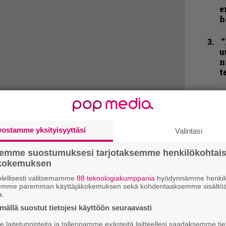
e
h
”
u
n
t
N
F
m
m
vostamme yksityisyyttäsi
Valintasi
”
semme suostumuksesi tarjotaksemme henkilökohtai
p
ökokemuksen
j
p
lellisesti valitsemamme
88 teknologiakumppania
hyödynnämme henkilö
apintaa, että laulua ei jää kaipaamaan.
semme paremman käyttäjäkokemuksen sekä kohdentaaksemme sisältöä
ta musiikillista antia täydellisesti.
a.
K
ällä suostut tietojesi käyttöön seuraavasti
P
k
laitetunnisteita ja tallennamme evästeitä laitteellesi saadaksemme tie