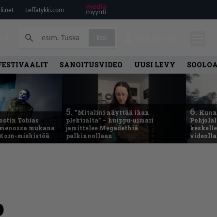
i.net
Leffatykki.com
PA
Etsi
KIRJAUDU
FESTIVAALIT
SANOITUSVIDEO
UUSI LEVY
SOOLO
5.
6.
”Mitalini näyttää ihan
Kunni
ostin Tobias
plektralta” – huippu-uimari
Pohjolal
– menossa mukana
jamittelee Megadethiä
keskelle
 Korn-miehistöä
palkinnollaan
videoll
o