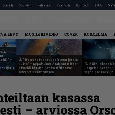
Voice.fi
Soundi.fi
Pelaaja.fi
Inferno.fi
Rumba.fi
Tilt.fi
Metel
ARVIOT
LEHTI
HAASTATTELUT
KAUP
EVA LEVY
MUSIIKKIVIDEO
COVER
KOKOELMA
kuin
un
3.
eld?” –
”He ovat tuoneet soittoon jotain
4.
uutta” – Sepulturan Andreas Kisser
Näin lähtee Gh
hevijätin
nimeää bändin, jonka riffit ovat
Forgelta Accept 
tehneet vaikutuksen
myös Anthrax- ja
nteiltaan kasassa
esti – arviossa Ors