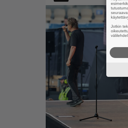
esimerkiks
tutustuma
seuraaval
käytettäv
Jotkin te
oikeutett
välilehdel