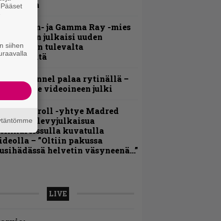
ideollaan
. Pääset
e
Helloween- ja Gamma Ray -mies
ai Hansen julkaisi uuden
n siihen
aistiaisen tulevalta
uraavalla
oololevyltä
lind Channel palaa rytinällä –
uplasingle videoineen julki
hrash ’n’ roll -yhtye Madred
yydittää levyjulkaisua
äytäntömme
eikkareissulla kuvatulla
ideolla – ”Oltiin pakussa
usihädässä helvetin väsyneenä…”
LIVE