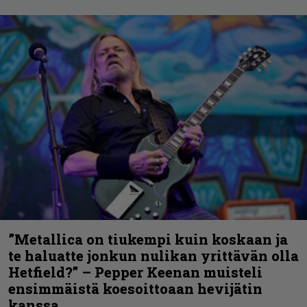
”Metallica on tiukempi kuin koskaan ja
te haluatte jonkun nulikan yrittävän olla
Hetfield?” – Pepper Keenan muisteli
ensimmäistä koesoittoaan hevijätin
kanssa