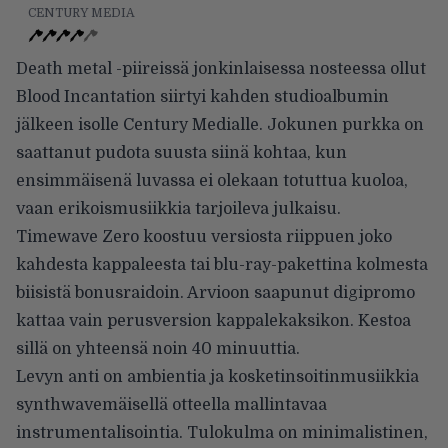
CENTURY MEDIA
Death metal -piireissä jonkinlaisessa nosteessa ollut
Blood Incantation siirtyi kahden studioalbumin
jälkeen isolle Century Medialle. Jokunen purkka on
saattanut pudota suusta siinä kohtaa, kun
ensimmäisenä luvassa ei olekaan totuttua kuoloa,
vaan erikoismusiikkia tarjoileva julkaisu.
Timewave Zero koostuu versiosta riippuen joko
kahdesta kappaleesta tai blu-ray-pakettina kolmesta
biisistä bonusraidoin. Arvioon saapunut digipromo
kattaa vain perusversion kappalekaksikon. Kestoa
sillä on yhteensä noin 40 minuuttia.
Levyn anti on ambientia ja kosketinsoitinmusiikkia
synthwavemäisellä otteella mallintavaa
instrumentalisointia. Tulokulma on minimalistinen,