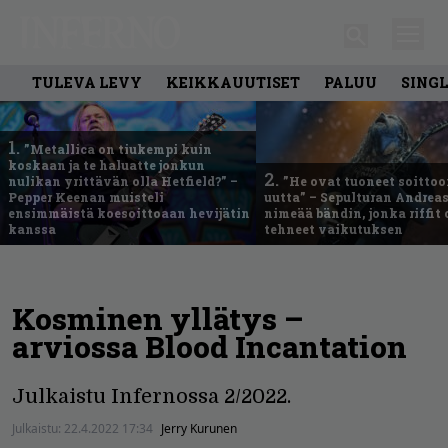
TULEVA LEVY
KEIKKAUUTISET
PALUU
SING
1.
”Metallica on tiukempi kuin
koskaan ja te haluatte jonkun
2.
nulikan yrittävän olla Hetfield?” –
”He ovat tuoneet soittoo
Pepper Keenan muisteli
uutta” – Sepulturan Andreas
ensimmäistä koesoittoaan hevijätin
nimeää bändin, jonka riffit
kanssa
tehneet vaikutuksen
Kosminen yllätys –
arviossa Blood Incantation
Julkaistu Infernossa 2/2022.
Julkaistu:
22.4.2022 17:34
Jerry Kurunen