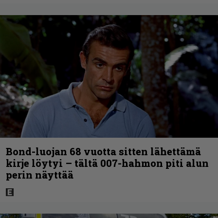
Bond-luojan 68 vuotta sitten lähettämä
kirje löytyi – tältä 007-hahmon piti alun
perin näyttää