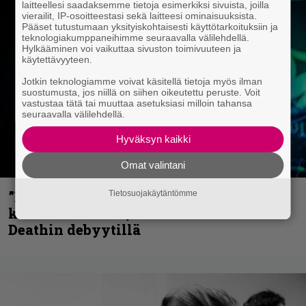
laitteellesi saadaksemme tietoja esimerkiksi sivuista, joilla
vierailit, IP-osoitteestasi sekä laitteesi ominaisuuksista.
Pääset tutustumaan yksityiskohtaisesti käyttötarkoituksiin ja
teknologiakumppaneihimme seuraavalla välilehdellä.
Hylkääminen voi vaikuttaa sivuston toimivuuteen ja
käytettävyyteen.
Jotkin teknologiamme voivat käsitellä tietoja myös ilman
suostumusta, jos niillä on siihen oikeutettu peruste. Voit
vastustaa tätä tai muuttaa asetuksiasi milloin tahansa
seuraavalla välilehdellä.
Hyväksyn kaikki
Omat valintani
”En kadu mitään” – Rick Rozz ei tunne
Tietosuojakäytäntömme
katkeruutta siitä, ettei ollut mukana
Deathin debyytillä