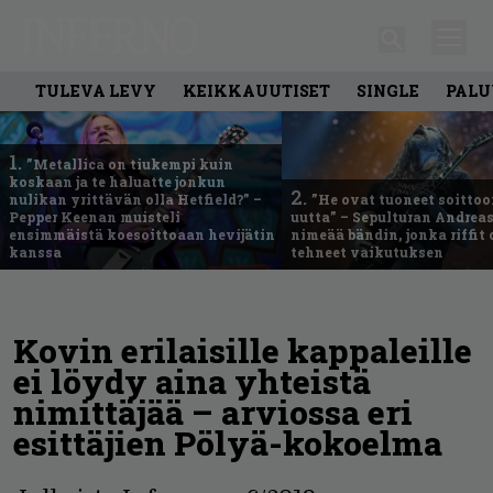
TULEVA LEVY
KEIKKAUUTISET
SINGLE
PALU
1.
”Metallica on tiukempi kuin
koskaan ja te haluatte jonkun
2.
nulikan yrittävän olla Hetfield?” –
”He ovat tuoneet soittoo
Pepper Keenan muisteli
uutta” – Sepulturan Andreas
ensimmäistä koesoittoaan hevijätin
nimeää bändin, jonka riffit
kanssa
tehneet vaikutuksen
Kovin erilaisille kappaleille
ei löydy aina yhteistä
nimittäjää – arviossa eri
esittäjien Pölyä-kokoelma