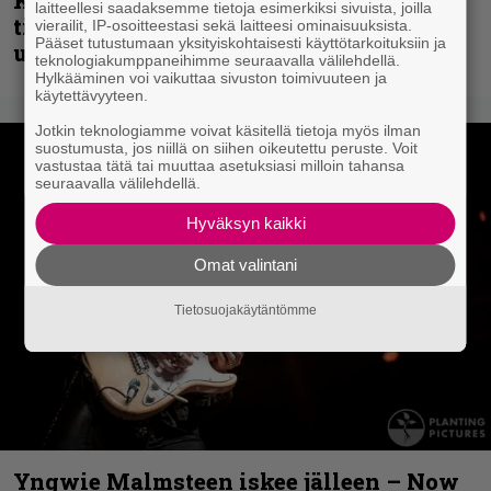
laitteellesi saadaksemme tietoja esimerkiksi sivuista, joilla
tiedottaa uudesta levystä, julkaisi myös
vierailit, IP-osoitteestasi sekä laitteesi ominaisuuksista.
Pääset tutustumaan yksityiskohtaisesti käyttötarkoituksiin ja
uuden maistiaisen
teknologiakumppaneihimme seuraavalla välilehdellä.
Hylkääminen voi vaikuttaa sivuston toimivuuteen ja
käytettävyyteen.
Jotkin teknologiamme voivat käsitellä tietoja myös ilman
suostumusta, jos niillä on siihen oikeutettu peruste. Voit
vastustaa tätä tai muuttaa asetuksiasi milloin tahansa
seuraavalla välilehdellä.
Hyväksyn kaikki
Omat valintani
Tietosuojakäytäntömme
Yngwie Malmsteen iskee jälleen – Now