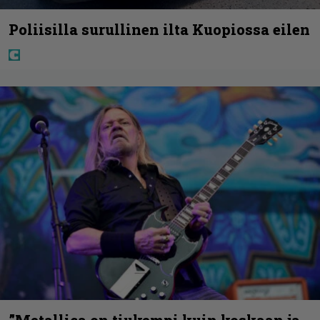
Poliisilla surullinen ilta Kuopiossa eilen
”Metallica on tiukempi kuin koskaan ja