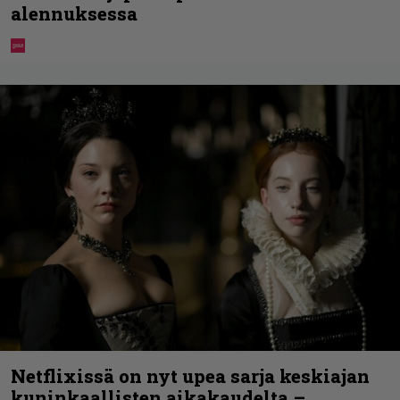
alennuksessa
Netflixissä on nyt upea sarja keskiajan
kuninkaallisten aikakaudelta –