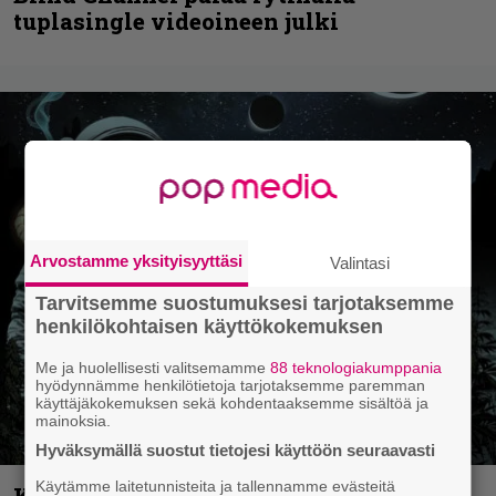
tuplasingle videoineen julki
Arvostamme yksityisyyttäsi
Valintasi
Tarvitsemme suostumuksesi tarjotaksemme
henkilökohtaisen käyttökokemuksen
Me ja huolellisesti valitsemamme
88 teknologiakumppania
hyödynnämme henkilötietoja tarjotaksemme paremman
käyttäjäkokemuksen sekä kohdentaaksemme sisältöä ja
mainoksia.
Hyväksymällä suostut tietojesi käyttöön seuraavasti
Käytämme laitetunnisteita ja tallennamme evästeitä
Kokoonpanonsa uudistanut Sleep