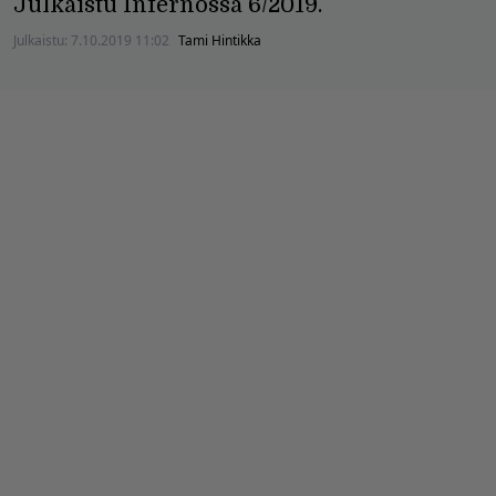
Julkaistu Infernossa 6/2019.
Julkaistu:
7.10.2019 11:02
Tami Hintikka