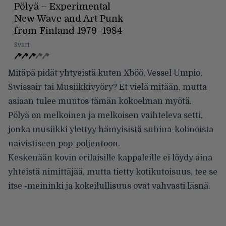
Pölyä – Experimental
New Wave and Art Punk
from Finland 1979–1984
Svart
Mitäpä pidät yhtyeistä kuten Xböö, Vessel Umpio,
Swissair tai Musiikkivyöry? Et vielä mitään, mutta
asiaan tulee muutos tämän kokoelman myötä.
Pölyä on melkoinen ja melkoisen vaihteleva setti,
jonka musiikki ylettyy hämyisistä suhina-kolinoista
naivistiseen pop-poljentoon.
Keskenään kovin erilaisille kappaleille ei löydy aina
yhteistä nimittäjää, mutta tietty kotikutoisuus, tee se
itse -meininki ja kokeilullisuus ovat vahvasti läsnä.