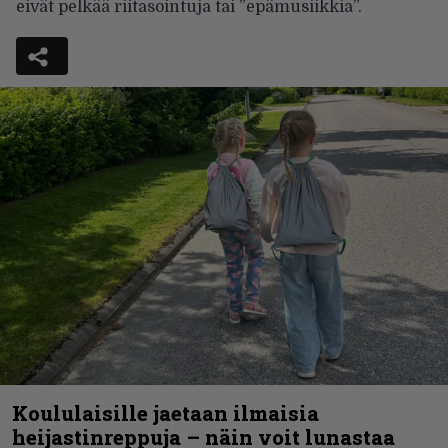
eivät pelkää riitasointuja tai ”epämusiikkia”.
Koululaisille jaetaan ilmaisia
heijastinreppuja – näin voit lunastaa