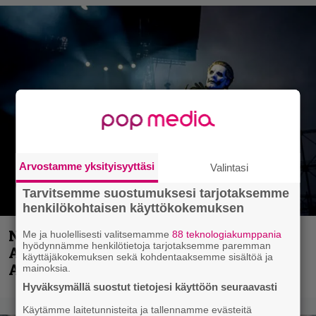
Arvostamme yksityisyyttäsi
Valintasi
Tarvitsemme suostumuksesi tarjotaksemme
henkilökohtaisen käyttökokemuksen
Näin lähtee Ghostin Tobias Forgelta
Me ja huolellisesti valitsemamme
88 teknologiakumppania
hyödynnämme henkilötietoja tarjotaksemme paremman
Accept – menossa mukana myös
käyttäjäkokemuksen sekä kohdentaaksemme sisältöä ja
Anthrax- ja Korn-miehistöä
mainoksia.
Hyväksymällä suostut tietojesi käyttöön seuraavasti
Käytämme laitetunnisteita ja tallennamme evästeitä