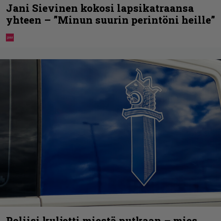
Jani Sievinen kokosi lapsikatraansa
yhteen – ”Minun suurin perintöni heille”
Poliisi kuljetti miestä putkaan – mies