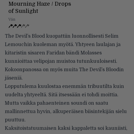
Mourning Haze / Drops
of Sunlight
Ván
The Devil’s Blood kuopattiin luonnollisesti Selim
Lemouchin kuoleman myötä. Yhtyeen laulajan ja
kitaristin sisaren Faridan bändi Molasses
kunnioittaa velipojan muistoa tutunkuuloisesti.
Kokoonpanossa on myös muita The Devil’s Bloodin
jäseniä.
Lopputulema kuulostaa enemmän tribuutilta kuin
uudelta yhtyeeltä. Sitä itsessään ei tohdi moittia.
Mutta vaikka pahaenteinen soundi on saatu
mallinnettua hyvin, alkuperäisen biisintekijän sielu
puuttuu.
Kaksitoistatuumaisen kaksi kappaletta soi kauniisti,