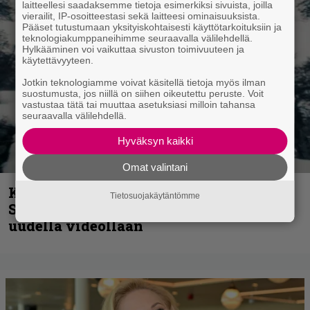
laitteellesi saadaksemme tietoja esimerkiksi sivuista, joilla
vierailit, IP-osoitteestasi sekä laitteesi ominaisuuksista.
Pääset tutustumaan yksityiskohtaisesti käyttötarkoituksiin ja
teknologiakumppaneihimme seuraavalla välilehdellä.
Hylkääminen voi vaikuttaa sivuston toimivuuteen ja
käytettävyyteen.
Jotkin teknologiamme voivat käsitellä tietoja myös ilman
suostumusta, jos niillä on siihen oikeutettu peruste. Voit
vastustaa tätä tai muuttaa asetuksiasi milloin tahansa
seuraavalla välilehdellä.
Hyväksyn kaikki
Omat valintani
Kunnianosoitus hyiselle Pohjolalle –
Tietosuojakäytäntömme
Shining hyppäsi keskelle kinoksia
uudella videollaan