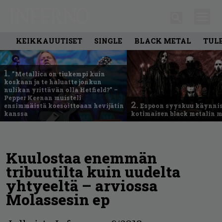
KEIKKAUUTISET
SINGLE
BLACK METAL
TUL
1.
”Metallica on tiukempi kuin
koskaan ja te haluatte jonkun
nulikan yrittävän olla Hetfield?” –
Pepper Keenan muisteli
2.
ensimmäistä koesoittoaan hevijätin
Espoon syyskuu käynni
kanssa
kotimaisen black metalin m
Kuulostaa enemmän
tribuutilta kuin uudelta
yhtyeeltä – arviossa
Molassesin ep