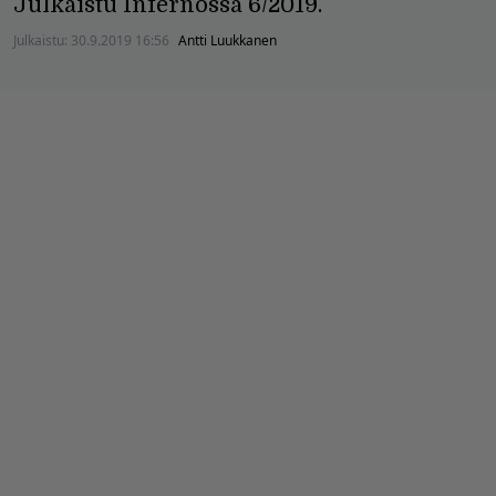
Julkaistu Infernossa 6/2019.
Julkaistu:
30.9.2019 16:56
Antti Luukkanen