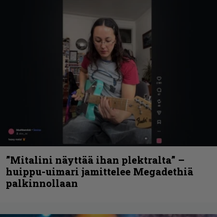
”Mitalini näyttää ihan plektralta” –
huippu-uimari jamittelee Megadethiä
palkinnollaan