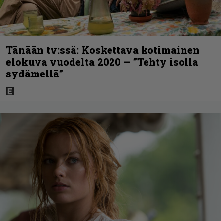
Tänään tv:ssä: Koskettava kotimainen
elokuva vuodelta 2020 – ”Tehty isolla
sydämellä”