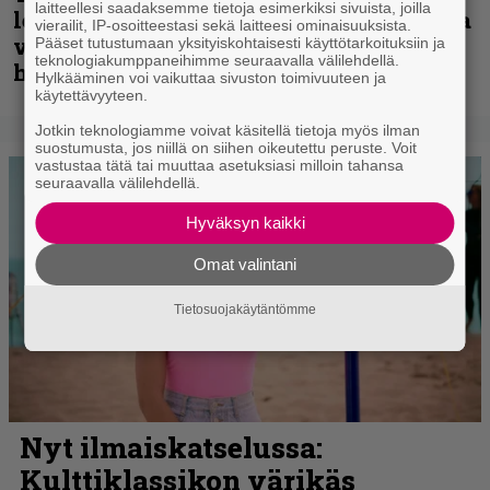
laitteellesi saadaksemme tietoja esimerkiksi sivuista, joilla
levyjulkaisua keikkareissulla kuvatulla
vierailit, IP-osoitteestasi sekä laitteesi ominaisuuksista.
videolla – ”Oltiin pakussa kusihädässä
Pääset tutustumaan yksityiskohtaisesti käyttötarkoituksiin ja
teknologiakumppaneihimme seuraavalla välilehdellä.
helvetin väsyneenä…”
Hylkääminen voi vaikuttaa sivuston toimivuuteen ja
käytettävyyteen.
Jotkin teknologiamme voivat käsitellä tietoja myös ilman
suostumusta, jos niillä on siihen oikeutettu peruste. Voit
vastustaa tätä tai muuttaa asetuksiasi milloin tahansa
seuraavalla välilehdellä.
Hyväksyn kaikki
Omat valintani
Tietosuojakäytäntömme