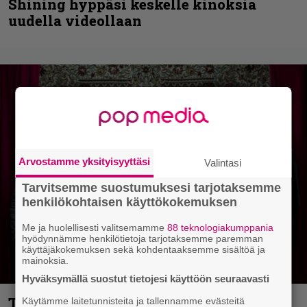
Shining hyppäsi keskelle kinoksia
uudella videollaan
Arvostamme yksityisyyttäsi
Valintasi
Tarvitsemme suostumuksesi tarjotaksemme
henkilökohtaisen käyttökokemuksen
Me ja huolellisesti valitsemamme
88 teknologiakumppania
hyödynnämme henkilötietoja tarjotaksemme paremman
käyttäjäkokemuksen sekä kohdentaaksemme sisältöä ja
mainoksia.
Hyväksymällä suostut tietojesi käyttöön seuraavasti
Thrash ’n’ roll -yhtye Madred ryydittää
Käytämme laitetunnisteita ja tallennamme evästeitä