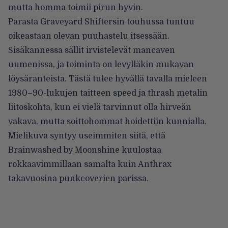
mutta homma toimii pirun hyvin.
Parasta Graveyard Shiftersin touhussa tuntuu
oikeastaan olevan puuhastelu itsessään.
Sisäkannessa sällit irvistelevät mancaven
uumenissa, ja toiminta on levylläkin mukavan
löysäranteista. Tästä tulee hyvällä tavalla mieleen
1980–90-lukujen taitteen speed ja thrash metalin
liitoskohta, kun ei vielä tarvinnut olla hirveän
vakava, mutta soittohommat hoidettiin kunnialla.
Mielikuva syntyy useimmiten siitä, että
Brainwashed by Moonshine kuulostaa
rokkaavimmillaan samalta kuin Anthrax
takavuosina punkcoverien parissa.