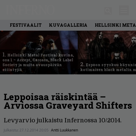
FESTIVAALIT
KUVAGALLERIA
HELLSINKI META
1.
Hellsinki Metal Festival kuvina,
osa 1 – Accept, Carcass, Black Label
2.
Society ja muita avauspäivän
Espoon syyskuu käynni
esiintyjiä
kotimaisen black metalin m
Leppoisaa räiskintää –
Arviossa Graveyard Shifters
Levyarvio julkaistu Infernossa 10/2014.
Julkaistu:
27.12.2014 20:05
Antti Luukkanen