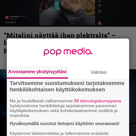
”Mitalini näyttää ihan plektralta” –
huippu-uimari jamittelee Megadethiä
palkinnollaan
Arvostamme yksityisyyttäsi
Valintasi
Tarvitsemme suostumuksesi tarjotaksemme
henkilökohtaisen käyttökokemuksen
Me ja huolellisesti valitsemamme
88 teknologiakumppania
hyödynnämme henkilötietoja tarjotaksemme paremman
käyttäjäkokemuksen sekä kohdentaaksemme sisältöä ja
mainoksia.
Hyväksymällä suostut tietojesi käyttöön seuraavasti
Käytämme laitetunnisteita ja tallennamme evästeitä