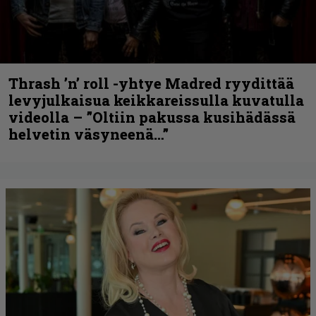
Thrash ’n’ roll -yhtye Madred ryydittää
levyjulkaisua keikkareissulla kuvatulla
videolla – ”Oltiin pakussa kusihädässä
helvetin väsyneenä…”