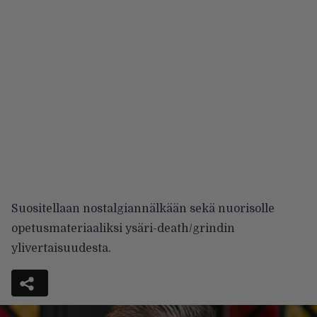
Suositellaan nostalgiannälkään sekä nuorisolle
opetusmateriaaliksi ysäri-death/grindin
ylivertaisuudesta.