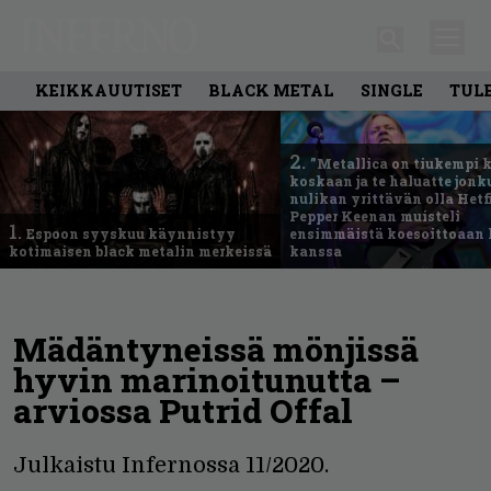
KEIKKAUUTISET
BLACK METAL
SINGLE
TUL
2.
”Metallica on tiukempi 
koskaan ja te haluatte jonk
nulikan yrittävän olla Hetfi
Pepper Keenan muisteli
1.
Espoon syyskuu käynnistyy
ensimmäistä koesoittoaan 
kotimaisen black metalin merkeissä
kanssa
Mädäntyneissä mönjissä
hyvin marinoitunutta –
arviossa Putrid Offal
Julkaistu Infernossa 11/2020.