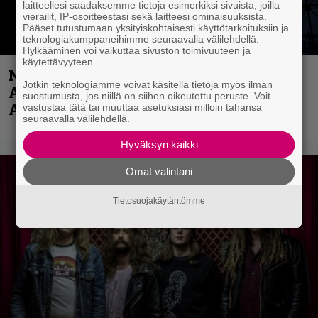
laitteellesi saadaksemme tietoja esimerkiksi sivuista, joilla
vierailit, IP-osoitteestasi sekä laitteesi ominaisuuksista.
Pääset tutustumaan yksityiskohtaisesti käyttötarkoituksiin ja
teknologiakumppaneihimme seuraavalla välilehdellä.
Hylkääminen voi vaikuttaa sivuston toimivuuteen ja
käytettävyyteen.
Näin lähtee Ghostin Tobias Forgelta
Jotkin teknologiamme voivat käsitellä tietoja myös ilman
Accept – menossa mukana myös
suostumusta, jos niillä on siihen oikeutettu peruste. Voit
Anthrax- ja Korn-miehistöä
vastustaa tätä tai muuttaa asetuksiasi milloin tahansa
seuraavalla välilehdellä.
Hyväksyn kaikki
Omat valintani
Tietosuojakäytäntömme