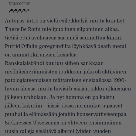
XENOKORP
Autopsy-intro on vielä esileikkelyä, mutta kun Let
There Be Rotin mielipuolinen silpominen alkaa,
tietää ettei avohaavaa saa enää saumattua kiinni.
Putrid Offalin goregrindilta löyhkäävä death metal
on ammattikirurgien käsialaa.
Ranskalaisbändi kuuluu siihen sankkaan
myöhäisherännäisten joukkoon, joka oli aktiivinen
patologiateemaisen mättämisen ensiaallossa 1990-
luvun alussa, mutta hävisi b-sarjan pikkujulkaisujen
jälkeen unholaan. Ja nyt homma on polkaistu
jälleen käyntiin – iässä, jossa normiukot tapaavat
puuhailla elämässään jotakin konservatiivisempaa.
Sicknesses Obsessions on yhtyeen ensimmäinen
uusia ralleja sisältävä albumi (viiden vuoden