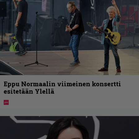
Eppu Normaalin viimeinen konsertti
esitetään Ylellä