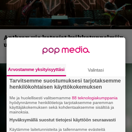
Anthrax vie katsojat keikkatunnelmiin
uudella videollaan
Arvostamme yksityisyyttäsi
Valintasi
Tarvitsemme suostumuksesi tarjotaksemme
henkilökohtaisen käyttökokemuksen
Me ja huolellisesti valitsemamme
88 teknologiakumppania
hyödynnämme henkilötietoja tarjotaksemme paremman
käyttäjäkokemuksen sekä kohdentaaksemme sisältöä ja
mainoksia.
Hyväksymällä suostut tietojesi käyttöön seuraavasti
Käytämme laitetunnisteita ja tallennamme evästeitä