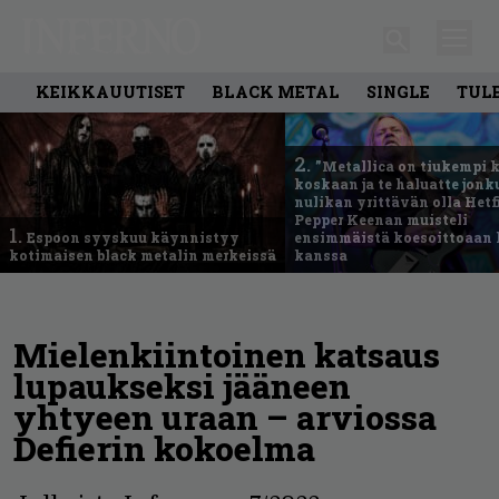
KEIKKAUUTISET
BLACK METAL
SINGLE
TUL
2.
”Metallica on tiukempi 
koskaan ja te haluatte jonk
nulikan yrittävän olla Hetfi
Pepper Keenan muisteli
1.
Espoon syyskuu käynnistyy
ensimmäistä koesoittoaan 
kotimaisen black metalin merkeissä
kanssa
Mielenkiintoinen katsaus
lupaukseksi jääneen
yhtyeen uraan – arviossa
Defierin kokoelma