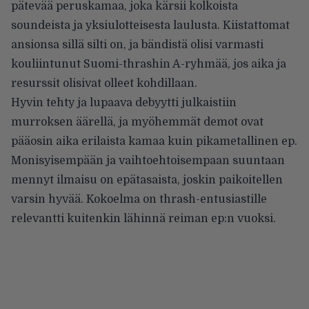
pätevää peruskamaa, joka kärsii kolkoista
soundeista ja yksiulotteisesta laulusta. Kiistattomat
ansionsa sillä silti on, ja bändistä olisi varmasti
kouliintunut Suomi-thrashin A-ryhmää, jos aika ja
resurssit olisivat olleet kohdillaan.
Hyvin tehty ja lupaava debyytti julkaistiin
murroksen äärellä, ja myöhemmät demot ovat
pääosin aika erilaista kamaa kuin pikametallinen ep.
Monisyisempään ja vaihtoehtoisempaan suuntaan
mennyt ilmaisu on epätasaista, joskin paikoitellen
varsin hyvää. Kokoelma on thrash-entusiastille
relevantti kuitenkin lähinnä reiman ep:n vuoksi.