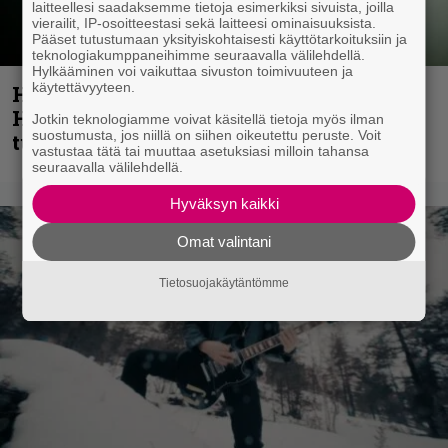
laitteellesi saadaksemme tietoja esimerkiksi sivuista, joilla
vierailit, IP-osoitteestasi sekä laitteesi ominaisuuksista.
Pääset tutustumaan yksityiskohtaisesti käyttötarkoituksiin ja
teknologiakumppaneihimme seuraavalla välilehdellä.
Hylkääminen voi vaikuttaa sivuston toimivuuteen ja
käytettävyyteen.
Helloween- ja Gamma Ray -mies Kai
Hansen julkaisi uuden maistiaisen
Jotkin teknologiamme voivat käsitellä tietoja myös ilman
suostumusta, jos niillä on siihen oikeutettu peruste. Voit
tulevalta soololevyltä
vastustaa tätä tai muuttaa asetuksiasi milloin tahansa
seuraavalla välilehdellä.
Hyväksyn kaikki
Omat valintani
Tietosuojakäytäntömme