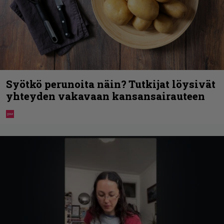
Syötkö perunoita näin? Tutkijat löysivät
yhteyden vakavaan kansansairauteen