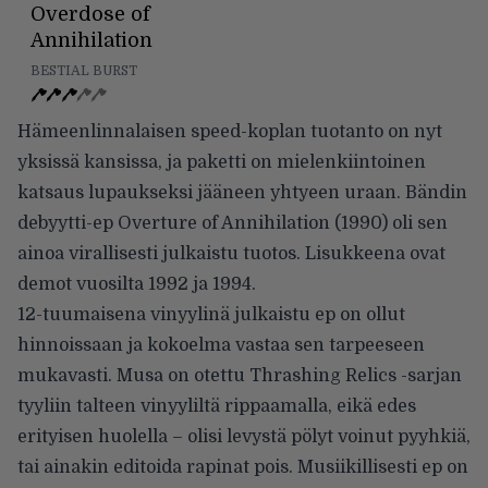
Overdose of
Annihilation
BESTIAL BURST
Hämeenlinnalaisen speed-koplan tuotanto on nyt
yksissä kansissa, ja paketti on mielenkiintoinen
katsaus lupaukseksi jääneen yhtyeen uraan. Bändin
debyytti-ep Overture of Annihilation (1990) oli sen
ainoa virallisesti julkaistu tuotos. Lisukkeena ovat
demot vuosilta 1992 ja 1994.
12-tuumaisena vinyylinä julkaistu ep on ollut
hinnoissaan ja kokoelma vastaa sen tarpeeseen
mukavasti. Musa on otettu Thrashing Relics -sarjan
tyyliin talteen vinyyliltä rippaamalla, eikä edes
erityisen huolella – olisi levystä pölyt voinut pyyhkiä,
tai ainakin editoida rapinat pois. Musiikillisesti ep on