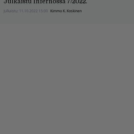
Julkaistu Infernossa 7/2022.
Julkaistu:
11.10.2022 15:00
Kimmo K. Koskinen