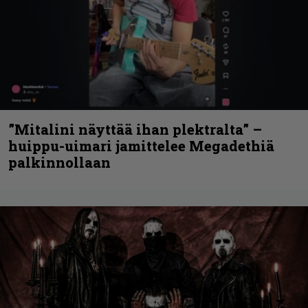
”Mitalini näyttää ihan plektralta” –
huippu-uimari jamittelee Megadethiä
palkinnollaan