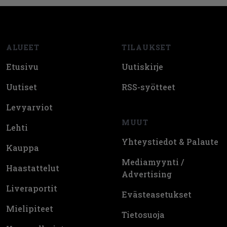
Footer
ALUEET
TILAUKSET
Etusivu
Uutiskirje
Uutiset
RSS-syötteet
Levyarviot
MUUT
Lehti
Yhteystiedot & Palaute
Kauppa
Mediamyynti /
Haastattelut
Advertising
Liveraportit
Evästeasetukset
Mielipiteet
Tietosuoja