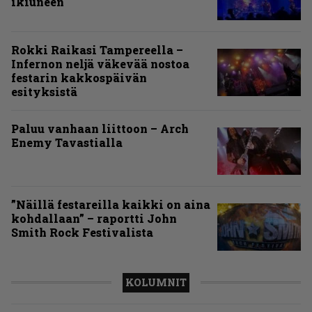
ikiuneen
Rokki Raikasi Tampereella –
Infernon neljä väkevää nostoa
festarin kakkospäivän
esityksistä
Paluu vanhaan liittoon – Arch
Enemy Tavastialla
”Näillä festareilla kaikki on aina
kohdallaan” – raportti John
Smith Rock Festivalista
KOLUMNIT