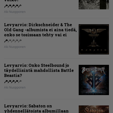
Aki Nuopponen
Levyarvio: Dirkschneider & The
Old Gang -albumista ei aina tiedä,
onko se tosissaan tehty vai ei
Aki Nuopponen
Levyarvio: Onko Steelbound jo
täydellisintä mahdollista Battle
Beastia?
Aki Nuopponen
Levyarvio: Sabaton on
yhdennellätoista albumillaan