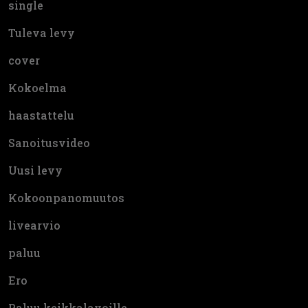
single
Tuleva levy
cover
Kokoelma
haastattelu
Sanoitusvideo
Uusi levy
Kokoonpanomuutos
livearvio
paluu
Ero
Paluu keikkalavoille