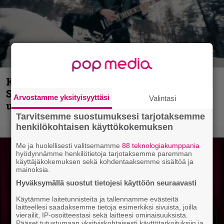
Kunnianosoitus hyiselle Pohjolalle –
Shining hyppäsi keskelle kinoksia
Arvostamme yksityisyyttäsi
Valintasi
uudella videollaan
Tarvitsemme suostumuksesi tarjotaksemme
henkilökohtaisen käyttökokemuksen
Me ja huolellisesti valitsemamme
88 teknologiakumppania
hyödynnämme henkilötietoja tarjotaksemme paremman
käyttäjäkokemuksen sekä kohdentaaksemme sisältöä ja
mainoksia.
Hyväksymällä suostut tietojesi käyttöön seuraavasti
Käytämme laitetunnisteita ja tallennamme evästeitä
laitteellesi saadaksemme tietoja esimerkiksi sivuista, joilla
vierailit, IP-osoitteestasi sekä laitteesi ominaisuuksista.
Pääset tutustumaan yksityiskohtaisesti käyttötarkoituksiin ja