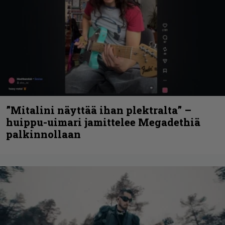
”Mitalini näyttää ihan plektralta” –
huippu-uimari jamittelee Megadethiä
palkinnollaan