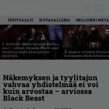
FESTIVAALIT
KUVAGALLERIA
HELLSINKI META
1.
Hellsinki Metal Festival kuvina,
osa 1 – Accept, Carcass, Black Label
2.
Society ja muita avauspäivän
Espoon syyskuu käynni
esiintyjiä
kotimaisen black metalin m
Näkemyksen ja tyylitajun
vahvaa yhdistelmää ei voi
kuin arvostaa – arviossa
Black Beast