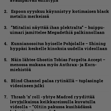
avauspäivän esiintyjiä
Espoon syyskuu käynnistyy kotimaisen black
metalin merkeissä
”Mitalini näyttää ihan plektralta” – huippu-
uimari jamittelee Megadethiä palkinnollaan
Kunnianosoitus hyiselle Pohjolalle – Shining
hyppäsi keskelle kinoksia uudella videollaan
Näin lähtee Ghostin Tobias Forgelta Accept –
menossa mukana myös Anthrax- ja Korn-
miehistöä
Blind Channel palaa rytinällä – tuplasingle
videoineen julki
Thrash ’n’ roll -yhtye Madred ryydittää
levyjulkaisua keikkareissulla kuvatulla
videolla – ”Oltiin pakussa kusihädässä