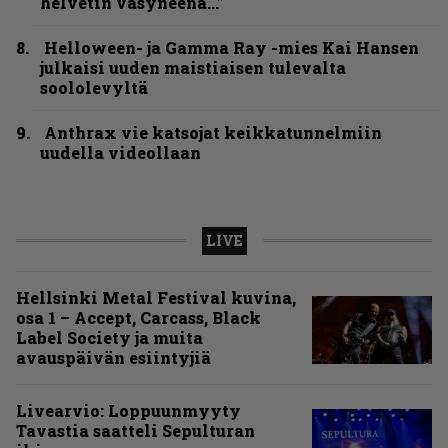
helvetin väsyneenä…”
Helloween- ja Gamma Ray -mies Kai Hansen
julkaisi uuden maistiaisen tulevalta
soololevyltä
Anthrax vie katsojat keikkatunnelmiin
uudella videollaan
LIVE
Hellsinki Metal Festival kuvina,
osa 1 – Accept, Carcass, Black
Label Society ja muita
avauspäivän esiintyjiä
Livearvio: Loppuunmyyty
Tavastia saatteli Sepulturan