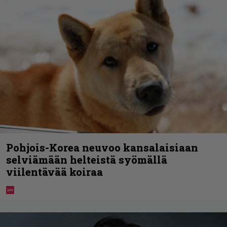
Pohjois-Korea neuvoo kansalaisiaan
selviämään helteistä syömällä
viilentävää koiraa