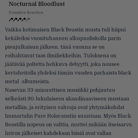
Nocturnal Bloodlust
Primitive Reaction
Vaikka kotimaisen Black Beastin musta tuli hiipui
kekäleiksi vuosituhannen alkupuoliskolla parin
pienjulkaisun jälkeen, tänä vuonna se on
roihahtanut taas ilmiliekkeihin. Tuloksena on
jäätävää poltetta hehkuva debyytti, joka nousee
kertaheitolla yhdeksi tämän vuoden parhaista black
metal -albumeista.
Nasevan 33-minuuttisen musiikki pohjautuu
selkeästi 90-lukulaiseen skandinaaviseen mustaan
metalliin, ja erityisen vahvoja ovat yhtymäkohdat
Immortalin Pure Holocaustin suuntaan. Myös Black
Beastilla nopeus on valttia, muttei mikään itseisarvo.
Intron jälkeiset kahdeksan biisiä ovat vallan