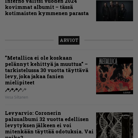
Inferno valitsi vuoden 2024
kovimmat albumit – tässä
kotimaisten kymmenen parasta
ARVIOT
”Metallica ei ole koskaan
pelännyt kehittyä ja muuttua” –
tarkistelussa 30 vuotta täyttävä
levy, joka jakaa fanien
mielipiteet
Vesa Siltanen
Levyarvio: Coronerin
paluualbumi 32 vuotta edellisen
levytyksen jälkeen ei voi
mitenkään täyttää odotuksia. Vai
voiko?