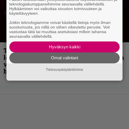
teknologiakumppaneihimme seuraavalla välilehdellä.
Hylkääminen voi vaikuttaa sivuston toimivuuteen ja
käytettävyyteen.
Jotkin teknologiamme voivat käsitellä tietoja myös ilman
suostumusta, jos niillä on siihen oikeutettu peruste. Voit
vastustaa tätä tai muuttaa asetuksiasi milloin tahansa
seuraavalla välilehdellä.
Hyväksyn kaikki
Thrash ’n’ roll -yhtye Madred ryydittää
levyjulkaisua keikkareissulla kuvatulla
Omat valintani
videolla – ”Oltiin pakussa kusihädässä
helvetin väsyneenä…”
Tietosuojakäytäntömme