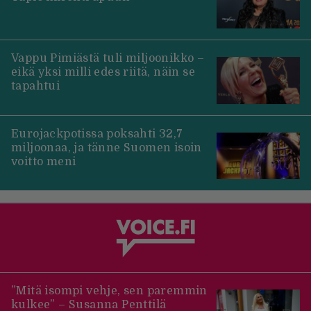
Vappu Pimiästä tuli miljoonikko –
eikä yksi milli edes riitä, näin se
tapahtui
Eurojackpotissa poksahti 32,7
miljoonaa, ja tänne Suomen isoin
voitto meni
”Mitä isompi vehje, sen paremmin
kulkee” – Susanna Penttilä