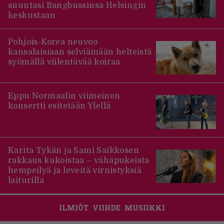
suuntasi Bangbussinsa Helsingin
keskustaan
Pohjois-Korea neuvoo
kansalaisiaan selviämään helteistä
syömällä viilentävää koiraa
Eppu Normaalin viimeinen
konsertti esitetään Ylellä
Karita Tykän ja Sami Saikkosen
rakkaus kukoistaa – vähäpukeista
hempeilyä ja leveitä virnistyksiä
laiturilla
ILMIÖT
VIIHDE
MUSIIKKI