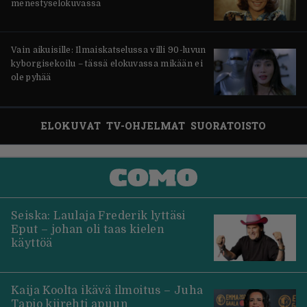
menestyselokuvassa
Vain aikuisille: Ilmaiskatselussa villi 90-luvun
kyborgisekoilu – tässä elokuvassa mikään ei
ole pyhää
ELOKUVAT
TV-OHJELMAT
SUORATOISTO
Seiska: Laulaja Frederik lyttäsi
Eput – johan oli taas kielen
käyttöä
Kaija Koolta ikävä ilmoitus – Juha
Tapio kiirehti apuun