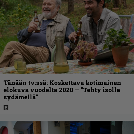
Tänään tv:ssä: Koskettava kotimainen
elokuva vuodelta 2020 – ”Tehty isolla
sydämellä”