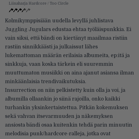
Liinaharja Hardcore / Too Circle
Kolmikymppisiään uudella levyllä juhlistava
Juggling Jugulars edustaa ehtaa työläispunkkia. Ei
vain siksi, että bändi on kiertänyt maailmaa ristiin
rastiin sinnikkäästi ja julkaissut lähes
lukemattoman määrän erilaisia albumeita, ep:itä ja
sinkkuja, vaan koska tärkein eli suuremmin
muuttumaton musiikki on aina ajanut asiansa ilman
minkäänlaisia trendivaikutuksia.
Insurrection on niin pelkistetty kuin olla ja voi, ja
albumilla ollaankin jo siinä rajoilla, onko kaikki
turhankin yksinkertaistettua. Pitkän kokemuksen
sekä vahvan itsevarmuuden ja näkemyksen
ansiosta bändi osaa kuitenkin tehdä parin minuutin
melodisia punk/hardcore-ralleja, jotka ovat