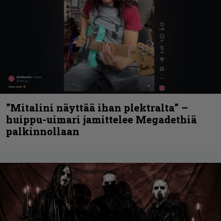
”Mitalini näyttää ihan plektralta” –
huippu-uimari jamittelee Megadethiä
palkinnollaan