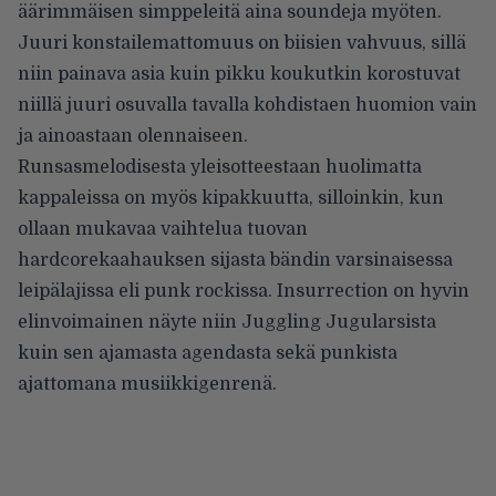
äärimmäisen simppeleitä aina soundeja myöten.
Juuri konstailemattomuus on biisien vahvuus, sillä
niin painava asia kuin pikku koukutkin korostuvat
niillä juuri osuvalla tavalla kohdistaen huomion vain
ja ainoastaan olennaiseen.
Runsasmelodisesta yleisotteestaan huolimatta
kappaleissa on myös kipakkuutta, silloinkin, kun
ollaan mukavaa vaihtelua tuovan
hardcorekaahauksen sijasta bändin varsinaisessa
leipälajissa eli punk rockissa. Insurrection on hyvin
elinvoimainen näyte niin Juggling Jugularsista
kuin sen ajamasta agendasta sekä punkista
ajattomana musiikkigenrenä.