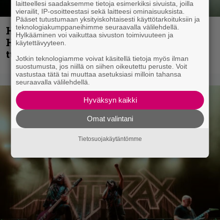
laitteellesi saadaksemme tietoja esimerkiksi sivuista, joilla
vierailit, IP-osoitteestasi sekä laitteesi ominaisuuksista.
Pääset tutustumaan yksityiskohtaisesti käyttötarkoituksiin ja
teknologiakumppaneihimme seuraavalla välilehdellä.
Helloween- ja Gamma Ray -mies Kai
Hylkääminen voi vaikuttaa sivuston toimivuuteen ja
Hansen julkaisi uuden maistiaisen
käytettävyyteen.
tulevalta soololevyltä
Jotkin teknologiamme voivat käsitellä tietoja myös ilman
suostumusta, jos niillä on siihen oikeutettu peruste. Voit
vastustaa tätä tai muuttaa asetuksiasi milloin tahansa
seuraavalla välilehdellä.
Hyväksyn kaikki
Omat valintani
Tietosuojakäytäntömme