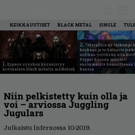
KEIKKAUUTISET
BLACK METAL
SINGLE
TUL
2.
”Metallica on tiukempi 
koskaan ja te haluatte jonk
nulikan yrittävän olla Hetfi
Pepper Keenan muisteli
1.
Espoon syyskuu käynnistyy
ensimmäistä koesoittoaan 
kotimaisen black metalin merkeissä
kanssa
Niin pelkistetty kuin olla ja
voi – arviossa Juggling
Jugulars
Julkaistu Infernossa 10/2019.