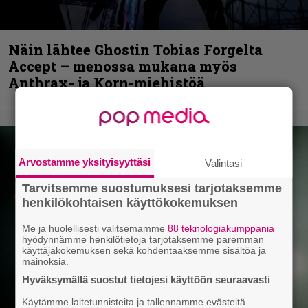
Näin lähtee Ghostin Tobias Forgelta
Accept – menossa mukana myös
Anthrax- ja Korn-miehistöä
Arvostamme yksityisyyttäsi
Valintasi
Tarvitsemme suostumuksesi tarjotaksemme
henkilökohtaisen käyttökokemuksen
Me ja huolellisesti valitsemamme
88 teknologiakumppania
hyödynnämme henkilötietoja tarjotaksemme paremman
käyttäjäkokemuksen sekä kohdentaaksemme sisältöä ja
mainoksia.
Hyväksymällä suostut tietojesi käyttöön seuraavasti
Käytämme laitetunnisteita ja tallennamme evästeitä