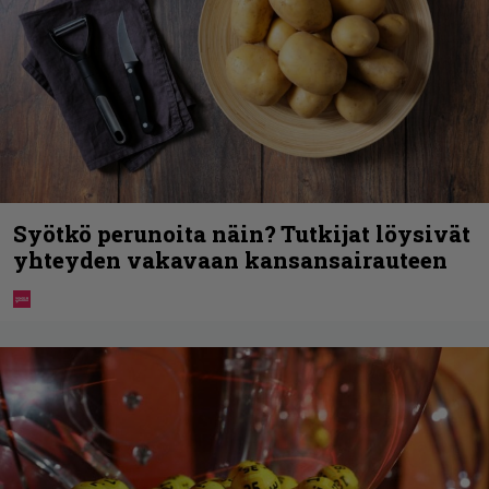
Syötkö perunoita näin? Tutkijat löysivät
yhteyden vakavaan kansansairauteen