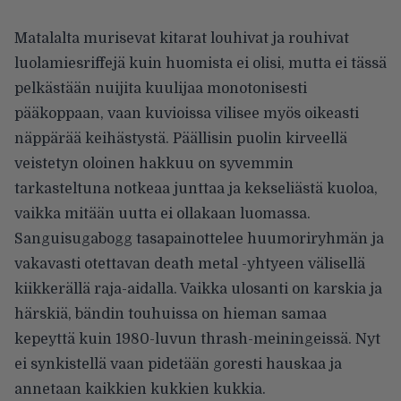
Matalalta murisevat kitarat louhivat ja rouhivat
luolamiesriffejä kuin huomista ei olisi, mutta ei tässä
pelkästään nuijita kuulijaa monotonisesti
pääkoppaan, vaan kuvioissa vilisee myös oikeasti
näppärää keihästystä. Päällisin puolin kirveellä
veistetyn oloinen hakkuu on syvemmin
tarkasteltuna notkeaa junttaa ja kekseliästä kuoloa,
vaikka mitään uutta ei ollakaan luomassa.
Sanguisugabogg tasapainottelee huumoriryhmän ja
vakavasti otettavan death metal -yhtyeen välisellä
kiikkerällä raja-aidalla. Vaikka ulosanti on karskia ja
härskiä, bändin touhuissa on hieman samaa
kepeyttä kuin 1980-luvun thrash-meiningeissä. Nyt
ei synkistellä vaan pidetään goresti hauskaa ja
annetaan kaikkien kukkien kukkia.