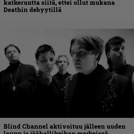
katkeruutta siitä, ettei ollut mukana
Deathin debyytillä
Blind Channel aktivoituu jälleen uuden
levyn ja jäähallikeikan merkeissä