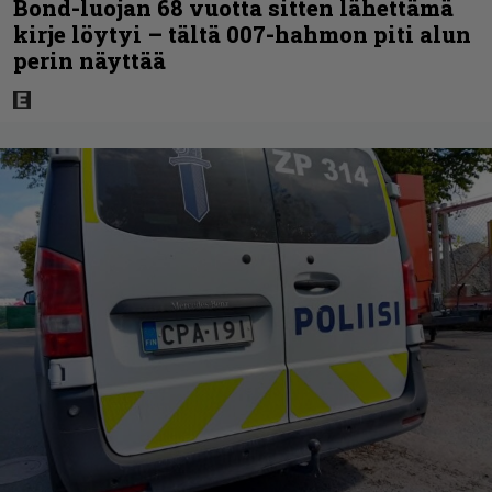
Bond-luojan 68 vuotta sitten lähettämä
kirje löytyi – tältä 007-hahmon piti alun
perin näyttää