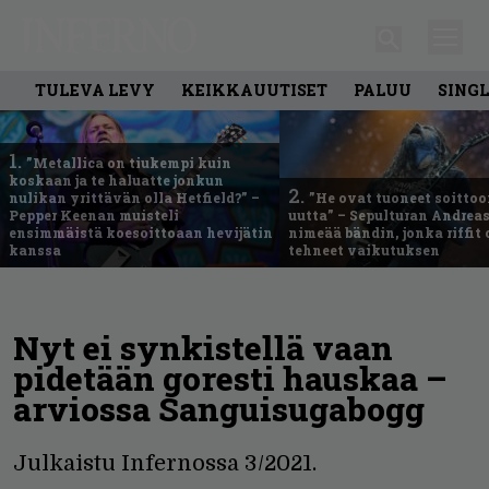
TULEVA LEVY
KEIKKAUUTISET
PALUU
SING
1.
”Metallica on tiukempi kuin
koskaan ja te haluatte jonkun
2.
nulikan yrittävän olla Hetfield?” –
”He ovat tuoneet soittoo
Pepper Keenan muisteli
uutta” – Sepulturan Andreas
ensimmäistä koesoittoaan hevijätin
nimeää bändin, jonka riffit
kanssa
tehneet vaikutuksen
Nyt ei synkistellä vaan
pidetään goresti hauskaa –
arviossa Sanguisugabogg
Julkaistu Infernossa 3/2021.