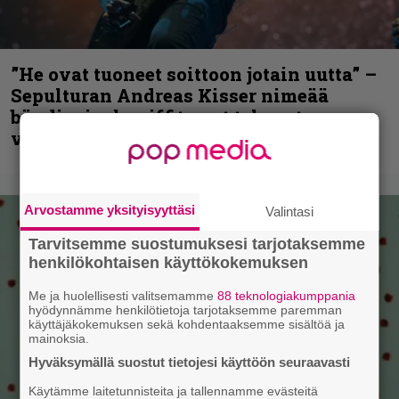
”He ovat tuoneet soittoon jotain uutta” –
Sepulturan Andreas Kisser nimeää
bändin, jonka riffit ovat tehneet
vaikutuksen
Arvostamme yksityisyyttäsi
Valintasi
Tarvitsemme suostumuksesi tarjotaksemme
henkilökohtaisen käyttökokemuksen
Me ja huolellisesti valitsemamme
88 teknologiakumppania
hyödynnämme henkilötietoja tarjotaksemme paremman
käyttäjäkokemuksen sekä kohdentaaksemme sisältöä ja
mainoksia.
Hyväksymällä suostut tietojesi käyttöön seuraavasti
Käytämme laitetunnisteita ja tallennamme evästeitä