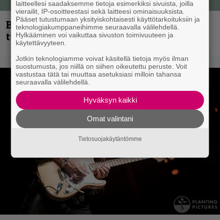
laitteellesi saadaksemme tietoja esimerkiksi sivuista, joilla
vierailit, IP-osoitteestasi sekä laitteesi ominaisuuksista.
Pääset tutustumaan yksityiskohtaisesti käyttötarkoituksiin ja
Blind Channel palaa rytinällä –
teknologiakumppaneihimme seuraavalla välilehdellä.
tuplasingle videoineen julki
Hylkääminen voi vaikuttaa sivuston toimivuuteen ja
käytettävyyteen.
Jotkin teknologiamme voivat käsitellä tietoja myös ilman
suostumusta, jos niillä on siihen oikeutettu peruste. Voit
vastustaa tätä tai muuttaa asetuksiasi milloin tahansa
seuraavalla välilehdellä.
Hyväksyn kaikki
Omat valintani
Tietosuojakäytäntömme