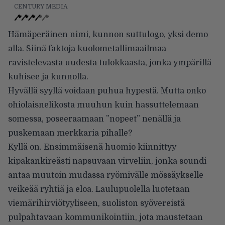
CENTURY MEDIA
Hämäperäinen nimi, kunnon suttulogo, yksi demo
alla. Siinä faktoja kuolometallimaailmaa
ravistelevasta uudesta tulokkaasta, jonka ympärillä
kuhisee ja kunnolla.
Hyvällä syyllä voidaan puhua hypestä. Mutta onko
ohiolaisnelikosta muuhun kuin hassuttelemaan
somessa, poseeraamaan ”nopeet” nenällä ja
puskemaan merkkaria pihalle?
Kyllä on. Ensimmäisenä huomio kiinnittyy
kipakankireästi napsuvaan virveliin, jonka soundi
antaa muutoin mudassa ryömivälle mössäykselle
veikeää ryhtiä ja eloa. Laulupuolella luotetaan
viemärihirviötyyliseen, suoliston syövereistä
pulpahtavaan kommunikointiin, jota maustetaan