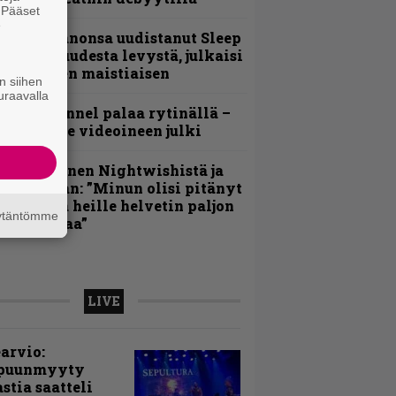
. Pääset
e
Kokoonpanonsa uudistanut Sleep
iedottaa uudesta levystä, julkaisi
yös uuden maistiaisen
n siihen
uraavalla
lind Channel palaa rytinällä –
uplasingle videoineen julki
arja Turunen Nightwishistä ja
otkuistaan: ”Minun olisi pitänyt
ehdä siitä heille helvetin paljon
äytäntömme
aikeampaa”
LIVE
arvio:
puunmyyty
stia saatteli