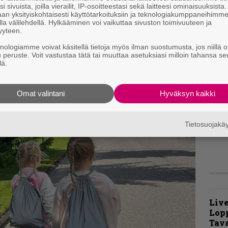
i sivuista, joilla vierailit, IP-osoitteestasi sekä laitteesi ominaisuuksista
an yksityiskohtaisesti käyttötarkoituksiin ja teknologiakumppaneihimm
la välilehdellä. Hylkääminen voi vaikuttaa sivuston toimivuuteen ja
yyteen.
t
m
knologiamme voivat käsitellä tietoja myös ilman suostumusta, jos niillä o
u peruste. Voit vastustaa tätä tai muuttaa asetuksiasi milloin tahansa se
lä.
B
t
Omat valintani
Hyväksyn kaikki
T
p
t
Tietosuojak
v
Live
Lop
Tava