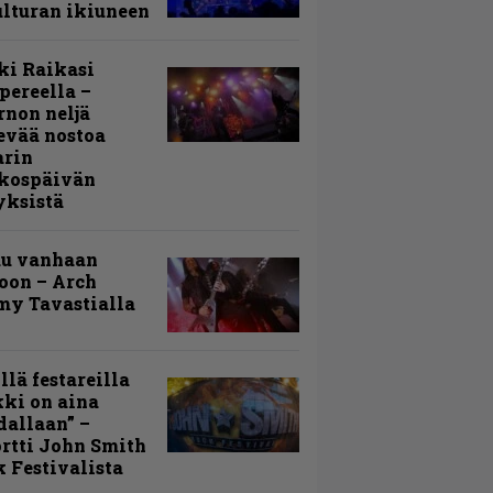
lturan ikiuneen
ki Raikasi
ereella –
rnon neljä
evää nostoa
arin
kospäivän
yksistä
uu vanhaan
toon – Arch
my Tavastialla
llä festareilla
ki on aina
allaan” –
rtti John Smith
 Festivalista