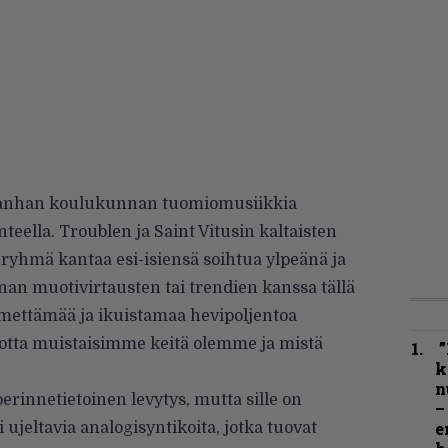
 vanhan koulukunnan tuomiomusiikkia
nteella. Troublen ja Saint Vitusin kaltaisten
ryhmä kantaa esi-isiensä soihtua ylpeänä ja
n muotivirtausten tai trendien kanssa tällä
hmettämää ja ikuistamaa hevipoljentoa
 Jotta muistaisimme keitä olemme ja mistä
”
k
n
erinnetietoinen levytys, mutta sille on
–
e
 ujeltavia analogisyntikoita, jotka tuovat