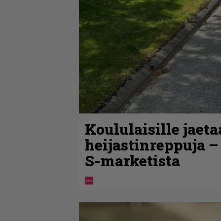
Koululaisille jaet
heijastinreppuja –
S-marketista