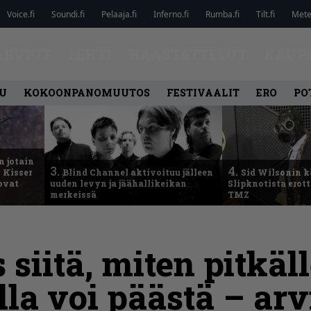
Voice.fi
Soundi.fi
Pelaaja.fi
Inferno.fi
Rumba.fi
Tilt.fi
Metel
ARVIOT
LEHTI
HAASTATTELUT
KAUP
U
KOKOONPANOMUUTOS
FESTIVAALIT
ERO
PO
n jotain
3.
4.
 Kisser
Blind Channel aktivoituu jälleen
Sid Wilsonin 
 ovat
uuden levyn ja jäähallikeikan
Slipknotista erot
merkeissä
TMZ
 siitä, miten pitkäll
la voi päästä – arv