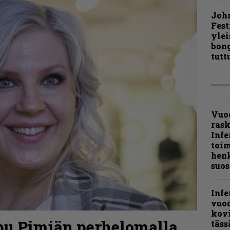
Joh
Fest
ylei
bong
tutt
Vuo
ras
Infe
toi
henk
suos
Infe
vuo
kov
pu Pimiän perhelomalla
täss