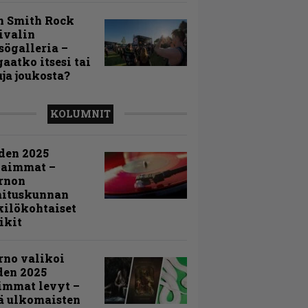
n Smith Rock
ivalin
sögalleria –
aatko itsesi tai
uja joukosta?
KOLUMNIT
den 2025
kaimmat –
rnon
mituskunnan
ilökohtaiset
ikit
rno valikoi
den 2025
immat levyt –
ä ulkomaisten