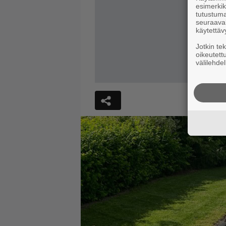
esimerkiks
tutustuma
seuraaval
käytettäv
Jotkin te
oikeutett
välilehdel