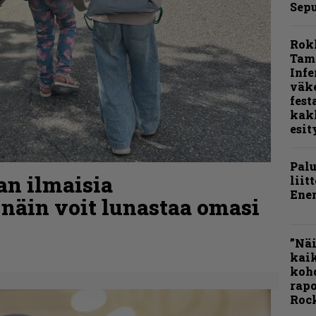
Sepu
Rok
Tamp
Infe
väk
fest
kak
esit
Pal
aan ilmaisia
liit
Ene
 näin voit lunastaa omasi
”Näi
kaik
kohd
rapo
Rock