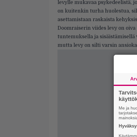
levylle mukavaa psykedeelistä, j
on kuitenkin turha huolestua, sil
asettamistaan raskaista kehyksis
Doomraiserin viides levy on oiva o
tuntemuksella ja sisäistämisellä 
mutta levy on silti varsin ansioka
Ar
Tarvit
käytt
Me ja huo
tarjotak
mainoksi
Hyväksym
Käytämme 