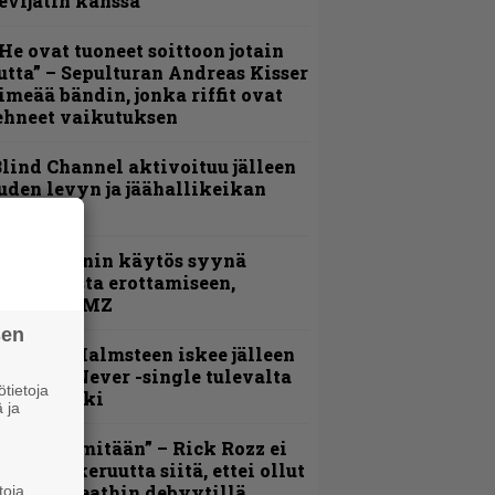
evijätin kanssa
He ovat tuoneet soittoon jotain
utta” – Sepulturan Andreas Kisser
imeää bändin, jonka riffit ovat
ehneet vaikutuksen
lind Channel aktivoituu jälleen
uden levyn ja jäähallikeikan
erkeissä
id Wilsonin käytös syynä
lipknotista erottamiseen,
aportoi TMZ
sen
ngwie Malmsteen iskee jälleen
 Now or Never -single tulevalta
tietoja
evyltä julki
 ja
En kadu mitään” – Rick Rozz ei
unne katkeruutta siitä, ettei ollut
ukana Deathin debyytillä
toja