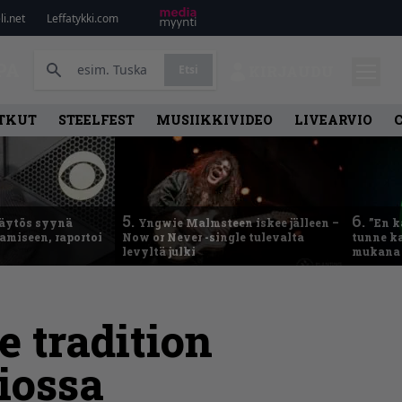
i.net
Leffatykki.com
PA
Etsi
KIRJAUDU
TKUT
STEELFEST
MUSIIKKIVIDEO
LIVEARVIO
5.
6.
käytös syynä
Yngwie Malmsteen iskee jälleen –
”En k
tamiseen, raportoi
Now or Never -single tulevalta
tunne ka
levyltä julki
mukana 
e tradition
iossa