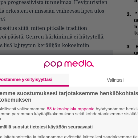
h
opa progressiivista tunnelmaa. Hevipuristien
lä orkesteri ei missään vaiheessa lipeä ulos
”
tä.
u
n
soitus siitä, miten pitkälle tradition
t
voi päästä. Genren kärkinimiä ei hätyytellä,
s lisä lajityypin keräilijän kokoelmiin.
B
u
m
S
S
vostamme yksityisyyttäsi
Valintasi
r
semme suostumuksesi tarjotaksemme henkilökohtai
Y
ökokemuksen
–
lellisesti valitsemamme
88 teknologiakumppania
hyödynnämme henkilö
l
semme paremman käyttäjäkokemuksen sekä kohdentaaksemme sisältöä
a.
”
ällä suostut tietojesi käyttöön seuraavasti
t
m
laitetunnisteita ja tallennamme evästeitä laitteellesi saadaksemme tie