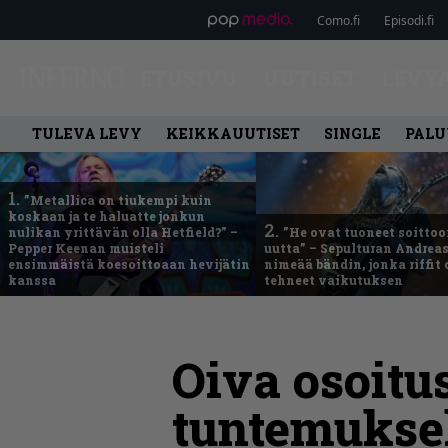
Como.fi
Episodi.fi
ETUSIVU
UUTISET
LEVY
TULEVA LEVY
KEIKKAUUTISET
SINGLE
PALU
1.
”Metallica on tiukempi kuin
koskaan ja te haluatte jonkun
2.
nulikan yrittävän olla Hetfield?” –
”He ovat tuoneet soittoo
Pepper Keenan muisteli
uutta” – Sepulturan Andreas
ensimmäistä koesoittoaan hevijätin
nimeää bändin, jonka riffit
kanssa
tehneet vaikutuksen
Oiva osoitus
tuntemuksel