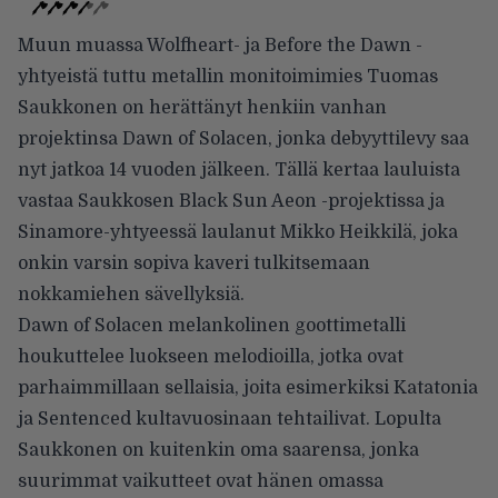
Muun muassa Wolfheart- ja Before the Dawn -
yhtyeistä tuttu metallin monitoimimies Tuomas
Saukkonen on herättänyt henkiin vanhan
projektinsa Dawn of Solacen, jonka debyyttilevy saa
nyt jatkoa 14 vuoden jälkeen. Tällä kertaa lauluista
vastaa Saukkosen Black Sun Aeon -projektissa ja
Sinamore-yhtyeessä laulanut Mikko Heikkilä, joka
onkin varsin sopiva kaveri tulkitsemaan
nokkamiehen sävellyksiä.
Dawn of Solacen melankolinen goottimetalli
houkuttelee luokseen melodioilla, jotka ovat
parhaimmillaan sellaisia, joita esimerkiksi Katatonia
ja Sentenced kultavuosinaan tehtailivat. Lopulta
Saukkonen on kuitenkin oma saarensa, jonka
suurimmat vaikutteet ovat hänen omassa