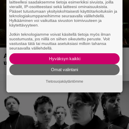
laitteellesi saadaksemme tietoja esimerkiksi sivuista, joilla
vierailit, IP-osoitteestasi sekä laitteesi ominaisuuksista.
Pääset tutustumaan yksityiskohtaisesti käyttötarkoituksiin ja
teknologiakumppaneihimme seuraavalla välilehdellä.
Hylkääminen voi vaikuttaa sivuston toimivuuteen ja
käytettävyyteen.
Jotkin teknologiamme voivat käsitellä tietoja myös ilman
suostumusta, jos niillä on siihen oikeutettu peruste. Voit
vastustaa tätä tai muuttaa asetuksiasi milloin tahansa
seuraavalla välilehdellä.
Anthrax vie katsojat keikkatunnelmiin
Hyväksyn kaikki
uudella videollaan
Omat valintani
Tietosuojakäytäntömme