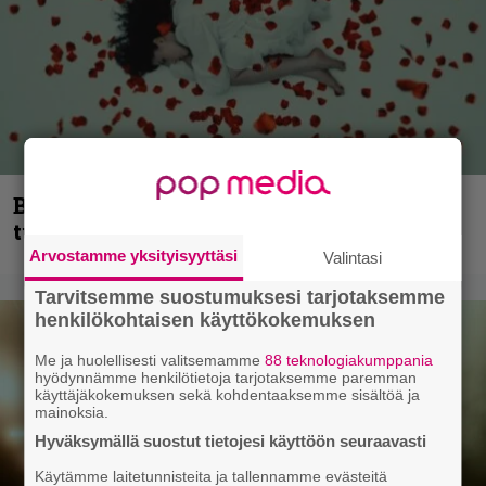
Blind Channel palaa rytinällä –
tuplasingle videoineen julki
Arvostamme yksityisyyttäsi
Valintasi
Tarvitsemme suostumuksesi tarjotaksemme
henkilökohtaisen käyttökokemuksen
Me ja huolellisesti valitsemamme
88 teknologiakumppania
hyödynnämme henkilötietoja tarjotaksemme paremman
käyttäjäkokemuksen sekä kohdentaaksemme sisältöä ja
mainoksia.
Hyväksymällä suostut tietojesi käyttöön seuraavasti
Käytämme laitetunnisteita ja tallennamme evästeitä