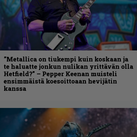
”Metallica on tiukempi kuin koskaan ja
te haluatte jonkun nulikan yrittävän olla
Hetfield?” – Pepper Keenan muisteli
ensimmäistä koesoittoaan hevijätin
kanssa