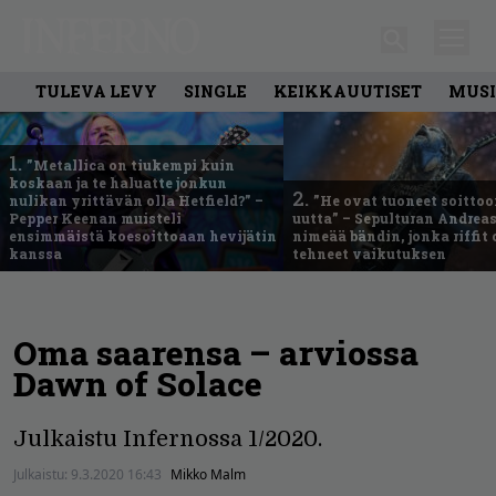
TULEVA LEVY
SINGLE
KEIKKAUUTISET
MUSI
1.
”Metallica on tiukempi kuin
koskaan ja te haluatte jonkun
2.
nulikan yrittävän olla Hetfield?” –
”He ovat tuoneet soittoo
Pepper Keenan muisteli
uutta” – Sepulturan Andreas
ensimmäistä koesoittoaan hevijätin
nimeää bändin, jonka riffit
kanssa
tehneet vaikutuksen
Oma saarensa – arviossa
Dawn of Solace
Julkaistu Infernossa 1/2020.
Julkaistu:
9.3.2020 16:43
Mikko Malm