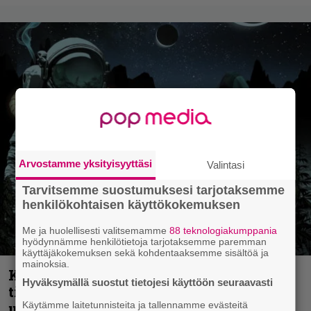
Arvostamme yksityisyyttäsi
Valintasi
Tarvitsemme suostumuksesi tarjotaksemme
henkilökohtaisen käyttökokemuksen
Me ja huolellisesti valitsemamme
88 teknologiakumppania
hyödynnämme henkilötietoja tarjotaksemme paremman
käyttäjäkokemuksen sekä kohdentaaksemme sisältöä ja
mainoksia.
Kokoonpanonsa uudistanut Sleep
Hyväksymällä suostut tietojesi käyttöön seuraavasti
tiedottaa uudesta levystä, julkaisi myös
Käytämme laitetunnisteita ja tallennamme evästeitä
uuden maistiaisen