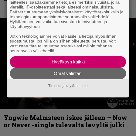
laitteellesi saadaksemme tietoja esimerkiksi sivuista, joilla
vierailit, IP-osoitteestasi sekä laitteesi ominaisuuksista.
Pääset tutustumaan yksityiskohtaisesti käyttötarkoituksiin ja
teknologiakumppaneihimme seuraavalla välilehdellä.
Hylkääminen voi vaikuttaa sivuston toimivuuteen ja
käytettävyyteen.
Jotkin teknologiamme voivat käsitellä tietoja myös ilman
suostumusta, jos niillä on siihen oikeutettu peruste. Voit
vastustaa tätä tai muuttaa asetuksiasi milloin tahansa
seuraavalla välilehdellä.
Hyväksyn kaikki
Omat valintani
Tietosuojakäytäntömme
Yngwie Malmsteen iskee jälleen – Now
or Never -single tulevalta levyltä julki