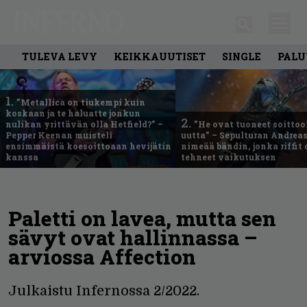
TULEVA LEVY
KEIKKAUUTISET
SINGLE
PALU
1.
”Metallica on tiukempi kuin
koskaan ja te haluatte jonkun
2.
nulikan yrittävän olla Hetfield?” –
”He ovat tuoneet soittoo
Pepper Keenan muisteli
uutta” – Sepulturan Andreas
ensimmäistä koesoittoaan hevijätin
nimeää bändin, jonka riffit
kanssa
tehneet vaikutuksen
Paletti on lavea, mutta sen
sävyt ovat hallinnassa –
arviossa Affection
Julkaistu Infernossa 2/2022.