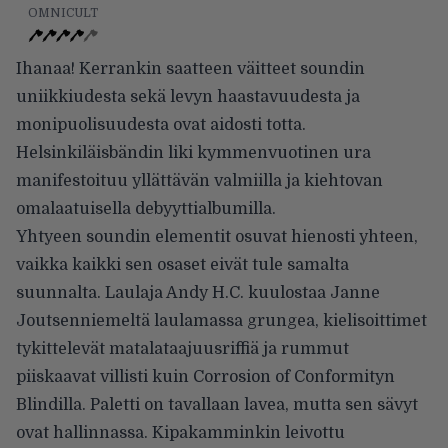
OMNICULT
Ihanaa! Kerrankin saatteen väitteet soundin
uniikkiudesta sekä levyn haastavuudesta ja
monipuolisuudesta ovat aidosti totta.
Helsinkiläisbändin liki kymmenvuotinen ura
manifestoituu yllättävän valmiilla ja kiehtovan
omalaatuisella debyyttialbumilla.
Yhtyeen soundin elementit osuvat hienosti yhteen,
vaikka kaikki sen osaset eivät tule samalta
suunnalta. Laulaja Andy H.C. kuulostaa Janne
Joutsenniemeltä laulamassa grungea, kielisoittimet
tykittelevät matalataajuusriffiä ja rummut
piiskaavat villisti kuin Corrosion of Conformityn
Blindilla. Paletti on tavallaan lavea, mutta sen sävyt
ovat hallinnassa. Kipakamminkin leivottu