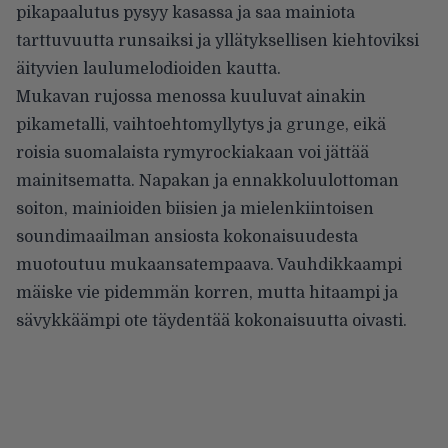
pikapaalutus pysyy kasassa ja saa mainiota
tarttuvuutta runsaiksi ja yllätyksellisen kiehtoviksi
äityvien laulumelodioiden kautta.
Mukavan rujossa menossa kuuluvat ainakin
pikametalli, vaihtoehtomyllytys ja grunge, eikä
roisia suomalaista rymyrockiakaan voi jättää
mainitsematta. Napakan ja ennakkoluulottoman
soiton, mainioiden biisien ja mielenkiintoisen
soundimaailman ansiosta kokonaisuudesta
muotoutuu mukaansatempaava. Vauhdikkaampi
mäiske vie pidemmän korren, mutta hitaampi ja
sävykkäämpi ote täydentää kokonaisuutta oivasti.