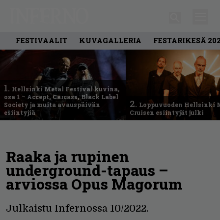
FESTIVAALIT
KUVAGALLERIA
FESTARIKESÄ 20
1.
Hellsinki Metal Festival kuvina,
osa 1 – Accept, Carcass, Black Label
2.
Society ja muita avauspäivän
Loppuvuoden Hellsinki 
esiintyjiä
Cruisen esiintyjät julki
Raaka ja rupinen
underground-tapaus –
arviossa Opus Magorum
Julkaistu Infernossa 10/2022.