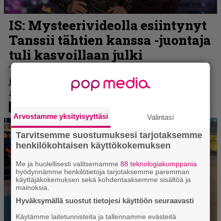
Arvostamme yksityisyyttäsi
Valintasi
Tarvitsemme suostumuksesi tarjotaksemme
henkilökohtaisen käyttökokemuksen
Me ja huolellisesti valitsemamme
88 teknologiakumppania
hyödynnämme henkilötietoja tarjotaksemme paremman
käyttäjäkokemuksen sekä kohdentaaksemme sisältöä ja
mainoksia.
Hyväksymällä suostut tietojesi käyttöön seuraavasti
Käytämme laitetunnisteita ja tallennamme evästeitä