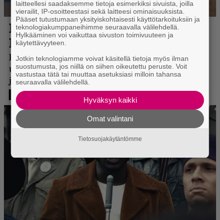
laitteellesi saadaksemme tietoja esimerkiksi sivuista, joilla
vierailit, IP-osoitteestasi sekä laitteesi ominaisuuksista.
Pääset tutustumaan yksityiskohtaisesti käyttötarkoituksiin ja
teknologiakumppaneihimme seuraavalla välilehdellä.
Hylkääminen voi vaikuttaa sivuston toimivuuteen ja
käytettävyyteen.
Jotkin teknologiamme voivat käsitellä tietoja myös ilman
suostumusta, jos niillä on siihen oikeutettu peruste. Voit
vastustaa tätä tai muuttaa asetuksiasi milloin tahansa
seuraavalla välilehdellä.
Hyväksyn kaikki
Omat valintani
Tietosuojakäytäntömme