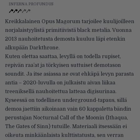
INFERNA PROFUNDUS
Kreikkalainen Opus Magorum tarjoilee kuulijoilleen
norjalaistyylistä primitiivistä black metalia. Vuonna
2013 nauhoitetusta demosta kuuluu läpi etenkin
alkupään Darkthrone.
Kuten olettaa saattaa, levyllä on todella rupiset,
repivän raa’at ja törkyisen suttuiset demotason
soundit. Ja itse asiassa ne ovat ehkäpä levyn parasta
antia – 2020-luvulla on julkaistu aivan liikaa
treeniksellä nauhoitettua latteaa digisurinaa.
Kyseessä on todellinen underground-tapaus, sillä
demoa jaettiin aikoinaan vain 60 kappaletta bändin
perustajan Nocturnal Call of the Moonin (Ithaqua,
The Gates of Sinn) tutuille. Materiaali itsessään ei
oikeuta minkäänlaista kulttistatusta, sen verran