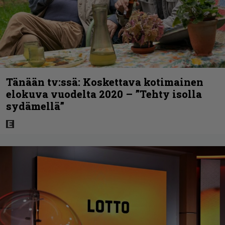
Tänään tv:ssä: Koskettava kotimainen
elokuva vuodelta 2020 – ”Tehty isolla
sydämellä”