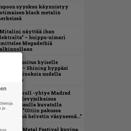
Espoon syyskuu käynnistyy
otimaisen black metalin
erkeissä
Mitalini näyttää ihan
lektralta” – huippu-uimari
amittelee Megadethiä
alkinnollaan
unnianosoitus hyiselle
ohjolalle – Shining hyppäsi
eskelle kinoksia uudella
ideollaan
sen
hrash ’n’ roll -yhtye Madred
yydittää levyjulkaisua
tietoja
eikkareissulla kuvatulla
 ja
ideolla – ”Oltiin pakussa
usihädässä helvetin väsyneenä…”
ellsinki Metal Festival kuvina,
toja