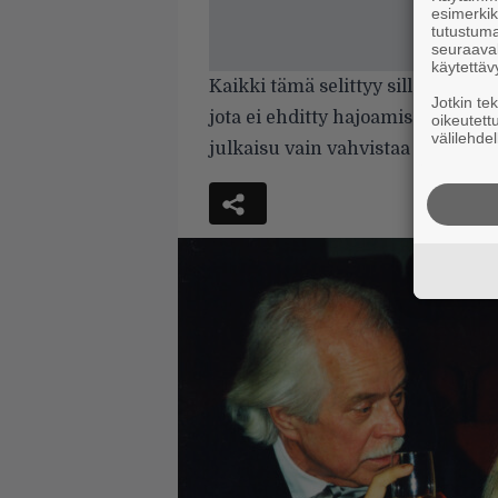
esimerkiks
tutustuma
seuraaval
käytettäv
Kaikki tämä selittyy sillä, että n
Jotkin te
jota ei ehditty hajoamisen vuoksi
oikeutett
välilehdel
julkaisu vain vahvistaa Enchant