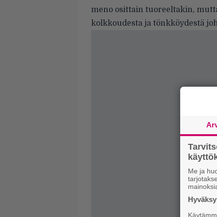
meno osittain tuoreeltakin, mutt
kolkkoudesta ja tönkköydestä j
Ar
Tarvit
käytt
Me ja huo
tarjotak
mainoksi
Hyväksym
Käytämme 