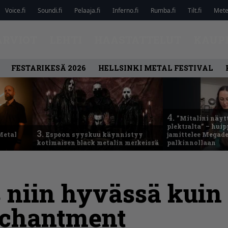
Voice.fi
Soundi.fi
Pelaaja.fi
Inferno.fi
Rumba.fi
Tilt.fi
Metel
ARVIOT
LEHTI
HAASTATTELUT
KAUP
FESTARIKESÄ 2026
HELLSINKI METAL FESTIVAL
4.
”Mitalini näyt
plektralta” – hui
3.
Metal
Espoon syyskuu käynnistyy
jamittelee Megad
kotimaisen black metalin merkeissä
palkinnollaan
s niin hyvässä kuin
nchantment