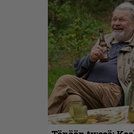
Tänään tv:ssä: Ko