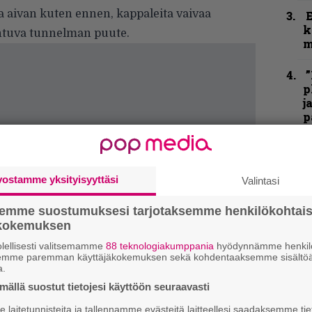
a aivan kuten ennen, kappaleita vaivaa
k
ohtuva tunnelman puute.
m
”
p
j
p
K
P
k
vostamme yksityisyyttäsi
Valintasi
v
semme suostumuksesi tarjotaksemme henkilökohtai
T
ökokemuksen
r
lellisesti valitsemamme
88 teknologiakumppania
hyödynnämme henkilö
k
semme paremman käyttäjäkokemuksen sekä kohdentaaksemme sisältöä
v
a.
k
ällä suostut tietojesi käyttöön seuraavasti
H
laitetunnisteita ja tallennamme evästeitä laitteellesi saadaksemme tie