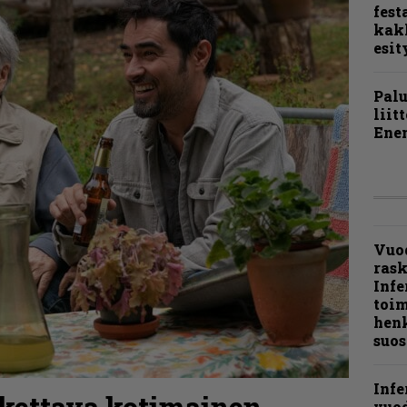
fest
kak
esit
Pal
liit
Ene
Vuo
ras
Infe
toi
henk
suos
Infe
skettava kotimainen
vuo