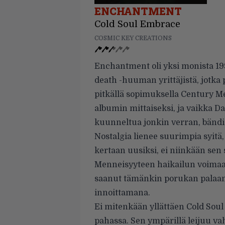
ENCHANTMENT
Cold Soul Embrace
COSMIC KEY CREATIONS
Enchantment oli yksi monista 19
death -huuman yrittäjistä, jotk
pitkällä sopimuksella Century Me
albumin mittaiseksi, ja vaikka D
kuunneltua jonkin verran, bändi
Nostalgia lienee suurimpia syitä
kertaan uusiksi, ei niinkään sen 
Menneisyyteen haikailun voimaa 
saanut tämänkin porukan palaa
innoittamana.
Ei mitenkään yllättäen Cold Soul
pahassa. Sen ympärillä leijuu v