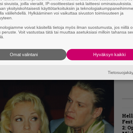
i sivuista, joilla vierailit, IP-osoitteestasi sekä laitteesi ominaisuuksista
o
an yksityiskohtaisesti käyttötarkoituksiin ja teknologiakumppaneihimm
E
la välilehdellä. Hylkääminen voi vaikuttaa sivuston toimivuuteen ja
l
yyteen.
ämä biisit on sävelletty aikoinaan kakkoslevylle,
knologiamme voivat käsitellä tietoja myös ilman suostumusta, jos niillä o
 äänittää. Kiehtovasta taustasta huolimatta
u peruste. Voit vastustaa tätä tai muuttaa asetuksiasi milloin tahansa se
K
lä.
mentin b-luokkaisuutta.
m
s
Omat valintani
Hyväksyn kaikki
A
k
v
Tietosuojak
Hell
Fest
2: O