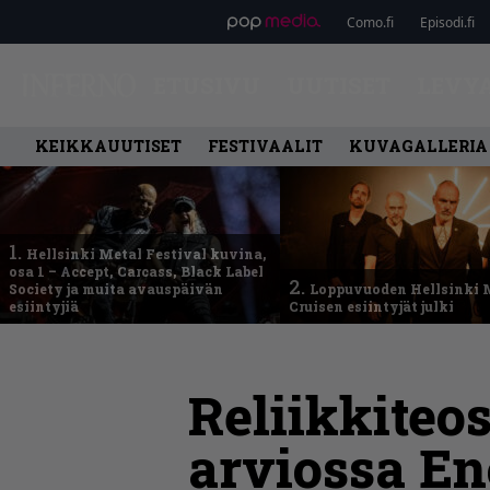
Como.fi
Episodi.fi
ETUSIVU
UUTISET
LEVY
KEIKKAUUTISET
FESTIVAALIT
KUVAGALLERIA
1.
Hellsinki Metal Festival kuvina,
osa 1 – Accept, Carcass, Black Label
2.
Society ja muita avauspäivän
Loppuvuoden Hellsinki 
esiintyjiä
Cruisen esiintyjät julki
Reliikkiteo
arviossa E