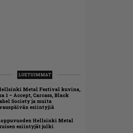
LUETUIMMAT
ellsinki Metal Festival kuvina,
sa 1 – Accept, Carcass, Black
abel Society ja muita
vauspäivän esiintyjiä
Loppuvuoden Hellsinki Metal
ruisen esiintyjät julki