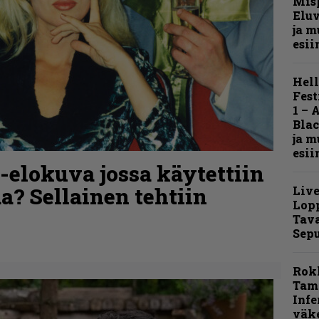
Mis
Eluv
ja m
esii
Hell
Fest
1 – 
Blac
ja m
esii
o-elokuva jossa käytettiin
a? Sellainen tehtiin
Live
Lop
Tava
Sepu
Rok
Tamp
Infe
väk