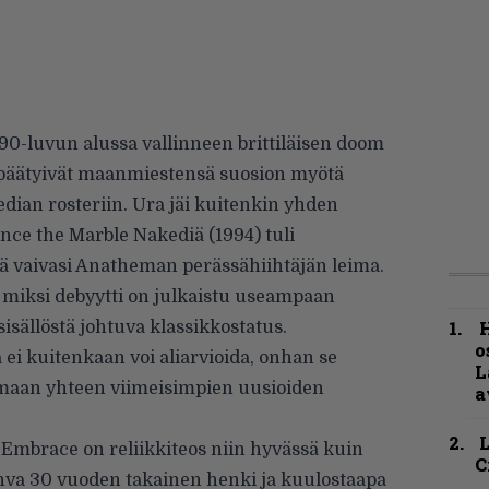
90-luvun alussa vallinneen brittiläisen doom
a päätyivät maanmiestensä suosion myötä
dian rosteriin. Ura jäi kuitenkin yhden
ance the Marble Nakediä (1994) tuli
ä vaivasi Anatheman perässähiihtäjän leima.
, miksi debyytti on julkaistu useampaan
H
sisällöstä johtuva klassikkostatus.
o
ei kuitenkaan voi aliarvioida, onhan se
L
maan yhteen viimeisimpien uusioiden
a
 Embrace on reliikkiteos niin hyvässä kuin
C
ahva 30 vuoden takainen henki ja kuulostaapa