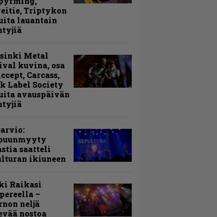
þyrming,
eitie, Triptykon
uita lauantain
ntyjiä
sinki Metal
ival kuvina, osa
Accept, Carcass,
k Label Society
uita avauspäivän
ntyjiä
arvio:
puunmyyty
stia saatteli
lturan ikiuneen
ki Raikasi
ereella –
rnon neljä
evää nostoa