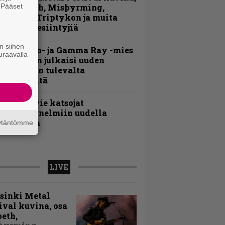
. Pääset
sa 2: Opeth, Misþyrming,
e
luveitie, Triptykon ja muita
auantain esiintyjiä
n siihen
Helloween- ja Gamma Ray -mies
uraavalla
ai Hansen julkaisi uuden
aistiaisen tulevalta
oololevyltä
nthrax vie katsojat
eikkatunnelmiin uudella
ideollaan
äytäntömme
LIVE
sinki Metal
ival kuvina, osa
peth,