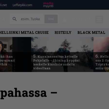
i.net
Leffatykki.com
PA
Etsi
KIRJAUDU
HELLSINKI METAL CRUISE
RISTEILY
BLACK METAL
5.
6.
tää ihan
Kunnianosoitus hyiselle
Hells
ppu-uimari
Pohjolalle – Shining hyppäsi
osa 2: O
ethiä
keskelle kinoksia uudella
Triptyko
videollaan
esiintyj
 pahassa –