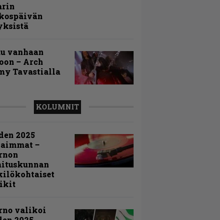
arin
kospäivän
yksistä
uu vanhaan
toon – Arch
my Tavastialla
KOLUMNIT
den 2025
kaimmat –
rnon
mituskunnan
ilökohtaiset
ikit
rno valikoi
den 2025