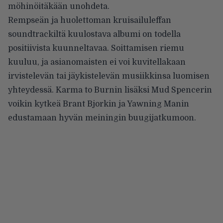
möhinöitäkään unohdeta.
Rempseän ja huolettoman kruisailuleffan
soundtrackiltä kuulostava albumi on todella
positiivista kuunneltavaa. Soittamisen riemu
kuuluu, ja asianomaisten ei voi kuvitellakaan
irvistelevän tai jäykistelevän musiikkinsa luomisen
yhteydessä. Karma to Burnin lisäksi Mud Spencerin
voikin kytkeä Brant Bjorkin ja Yawning Manin
edustamaan hyvän meiningin buugijatkumoon.