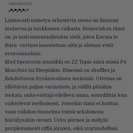
ARGONAUTA
Loistavasti nimetyn orkesterin meno on ilmavan
muhevaa ja tunkkaisen raikasta. Stoneriahan tämä
on, ja instrumentaalistakin vielä, joten Karma to
Burn -vertaus lasautetaan oitis ja aletaan etsiä
eroavaisuuksia.
Mud Spencerin musiikki on ZZ Topia siinä missä Fu
Manchua tai Sleepiäkin. Biiseissä on shufflea ja
ilahduttavan hyväntuulinen meininki. Otteissa on
yllättävän paljon variaatiota, ja välillä pitääkin
tsekata, onko esittäjä edelleen sama, sounditkin kun
vaihtelevat melkoisesti. Jotenkin tämä ei haittaa,
vaan railakas tunnelma toimii sekalaisena
häröilynäkin oivasti. Urku pörisee ja mölyää
purplemaisesti riffiä jörnien, eikä avaruudellisia