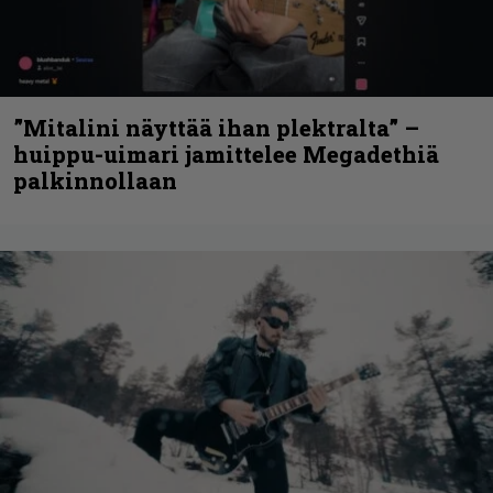
”Mitalini näyttää ihan plektralta” –
huippu-uimari jamittelee Megadethiä
palkinnollaan