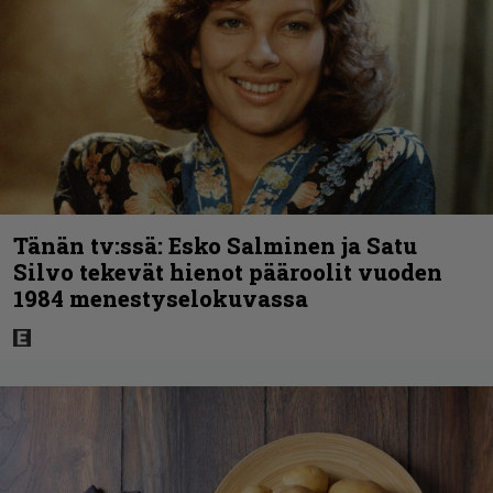
Tänän tv:ssä: Esko Salminen ja Satu
Silvo tekevät hienot pääroolit vuoden
1984 menestyselokuvassa