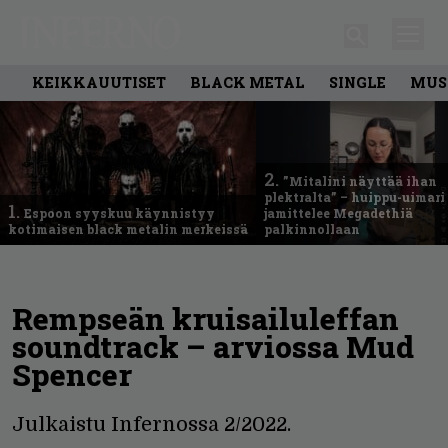
KEIKKAUUTISET
BLACK METAL
SINGLE
MUS
2.
”Mitalini näyttää ihan
plektralta” – huippu-uimari
1.
Espoon syyskuu käynnistyy
jamittelee Megadethiä
kotimaisen black metalin merkeissä
palkinnollaan
Rempseän kruisailuleffan
soundtrack – arviossa Mud
Spencer
Julkaistu Infernossa 2/2022.