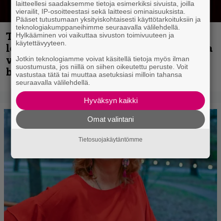
laitteellesi saadaksemme tietoja esimerkiksi sivuista, joilla
vierailit, IP-osoitteestasi sekä laitteesi ominaisuuksista.
Pääset tutustumaan yksityiskohtaisesti käyttötarkoituksiin ja
teknologiakumppaneihimme seuraavalla välilehdellä.
Thrash ’n’ roll -yhtye Madred ryydittää
Hylkääminen voi vaikuttaa sivuston toimivuuteen ja
käytettävyyteen.
levyjulkaisua keikkareissulla kuvatulla
videolla – ”Oltiin pakussa kusihädässä
Jotkin teknologiamme voivat käsitellä tietoja myös ilman
suostumusta, jos niillä on siihen oikeutettu peruste. Voit
helvetin väsyneenä…”
vastustaa tätä tai muuttaa asetuksiasi milloin tahansa
seuraavalla välilehdellä.
Hyväksyn kaikki
Omat valintani
Tietosuojakäytäntömme