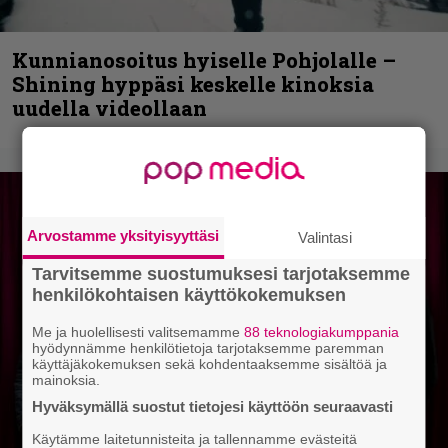
Kunnianosoitus hyiselle Pohjolalle –
Shining hyppäsi keskelle kinoksia
uudella videollaan
Arvostamme yksityisyyttäsi
Valintasi
Tarvitsemme suostumuksesi tarjotaksemme
henkilökohtaisen käyttökokemuksen
Me ja huolellisesti valitsemamme
88 teknologiakumppania
hyödynnämme henkilötietoja tarjotaksemme paremman
käyttäjäkokemuksen sekä kohdentaaksemme sisältöä ja
mainoksia.
Hyväksymällä suostut tietojesi käyttöön seuraavasti
Käytämme laitetunnisteita ja tallennamme evästeitä