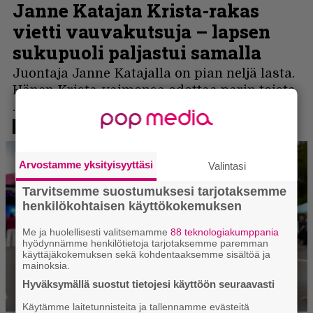
Arvostamme yksityisyyttäsi
Valintasi
Tarvitsemme suostumuksesi tarjotaksemme
henkilökohtaisen käyttökokemuksen
Me ja huolellisesti valitsemamme
88 teknologiakumppania
hyödynnämme henkilötietoja tarjotaksemme paremman
käyttäjäkokemuksen sekä kohdentaaksemme sisältöä ja
mainoksia.
Hyväksymällä suostut tietojesi käyttöön seuraavasti
Käytämme laitetunnisteita ja tallennamme evästeitä