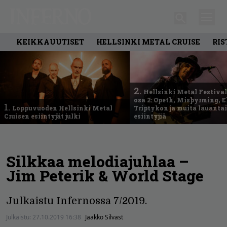
KEIKKAUUTISET
HELLSINKI METAL CRUISE
RIS
2.
Hellsinki Metal Festival
osa 2: Opeth, Misþyrming, E
1.
Loppuvuoden Hellsinki Metal
Triptykon ja muita lauanta
Cruisen esiintyjät julki
esiintyjiä
Silkkaa melodiajuhlaa –
Jim Peterik & World Stage
Julkaistu Infernossa 7/2019.
Julkaistu:
27.10.2019 16:38
Jaakko Silvast