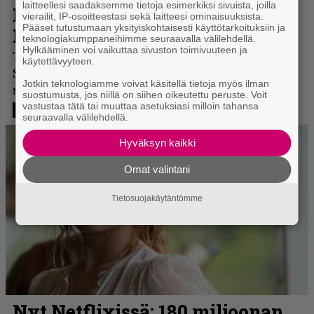
laitteellesi saadaksemme tietoja esimerkiksi sivuista, joilla
vierailit, IP-osoitteestasi sekä laitteesi ominaisuuksista.
Pääset tutustumaan yksityiskohtaisesti käyttötarkoituksiin ja
teknologiakumppaneihimme seuraavalla välilehdellä.
Hylkääminen voi vaikuttaa sivuston toimivuuteen ja
käytettävyyteen.
Jotkin teknologiamme voivat käsitellä tietoja myös ilman
suostumusta, jos niillä on siihen oikeutettu peruste. Voit
vastustaa tätä tai muuttaa asetuksiasi milloin tahansa
seuraavalla välilehdellä.
Hyväksyn kaikki
Omat valintani
Tietosuojakäytäntömme