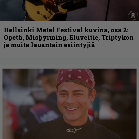
Hellsinki Metal Festival kuvina, osa 2:
Opeth, Misþyrming, Eluveitie, Triptykon
ja muita lauantain esiintyjiä