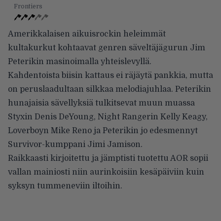
Frontiers
Amerikkalaisen aikuisrockin heleimmät
kultakurkut kohtaavat genren säveltäjägurun Jim
Peterikin masinoimalla yhteislevyllä.
Kahdentoista biisin kattaus ei räjäytä pankkia, mutta
on peruslaadultaan silkkaa melodiajuhlaa. Peterikin
hunajaisia sävellyksiä tulkitsevat muun muassa
Styxin Denis DeYoung, Night Rangerin Kelly Keagy,
Loverboyn Mike Reno ja Peterikin jo edesmennyt
Survivor-kumppani Jimi Jamison.
Raikkaasti kirjoitettu ja jämptisti tuotettu AOR sopii
vallan mainiosti niin aurinkoisiin kesäpäiviin kuin
syksyn tummeneviin iltoihin.