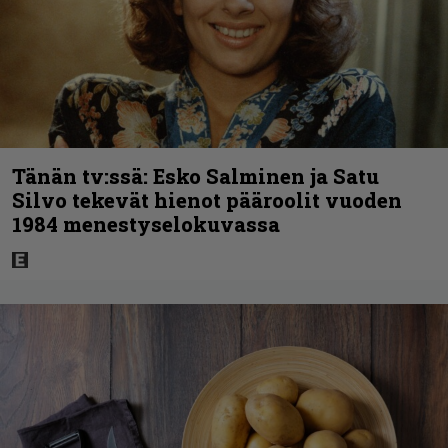
Tänän tv:ssä: Esko Salminen ja Satu
Silvo tekevät hienot pääroolit vuoden
1984 menestyselokuvassa