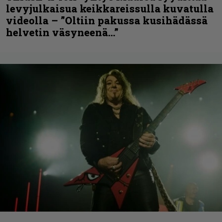
levyjulkaisua keikkareissulla kuvatulla
videolla – ”Oltiin pakussa kusihädässä
helvetin väsyneenä…”