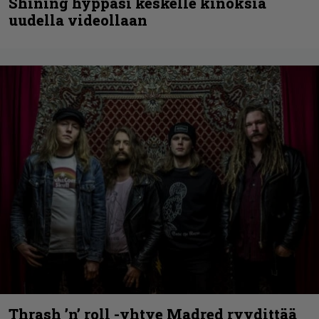
Shining hyppäsi keskelle kinoksia
uudella videollaan
Thrash ’n’ roll -yhtye Madred ryydittää