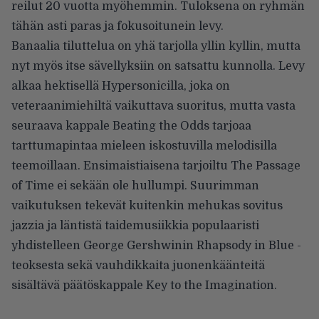
reilut 20 vuotta myöhemmin. Tuloksena on ryhmän
tähän asti paras ja fokusoitunein levy.
Banaalia tiluttelua on yhä tarjolla yllin kyllin, mutta
nyt myös itse sävellyksiin on satsattu kunnolla. Levy
alkaa hektisellä Hypersonicilla, joka on
veteraanimiehiltä vaikuttava suoritus, mutta vasta
seuraava kappale Beating the Odds tarjoaa
tarttumapintaa mieleen iskostuvilla melodisilla
teemoillaan. Ensimaistiaisena tarjoiltu The Passage
of Time ei sekään ole hullumpi. Suurimman
vaikutuksen tekevät kuitenkin mehukas sovitus
jazzia ja läntistä taidemusiikkia populaaristi
yhdistelleen George Gershwinin Rhapsody in Blue -
teoksesta sekä vauhdikkaita juonenkäänteitä
sisältävä päätöskappale Key to the Imagination.