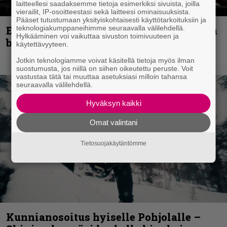
laitteellesi saadaksemme tietoja esimerkiksi sivuista, joilla
vierailit, IP-osoitteestasi sekä laitteesi ominaisuuksista.
Pääset tutustumaan yksityiskohtaisesti käyttötarkoituksiin ja
teknologiakumppaneihimme seuraavalla välilehdellä.
Espoon syyskuu käynnistyy kotimaisen
Hylkääminen voi vaikuttaa sivuston toimivuuteen ja
black metalin merkeissä
käytettävyyteen.
Jotkin teknologiamme voivat käsitellä tietoja myös ilman
suostumusta, jos niillä on siihen oikeutettu peruste. Voit
vastustaa tätä tai muuttaa asetuksiasi milloin tahansa
seuraavalla välilehdellä.
Hyväksyn kaikki
Omat valintani
Tietosuojakäytäntömme
Kunnianosoitus hyiselle Pohjolalle –