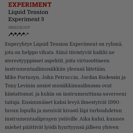
EXPERIMENT
Liquid Tension
Experiment 3
INSIDEOUT
Superyhtye Liquid Tension Experiment on ryhmä,
jota on helppo vihata. Siinä tiivistyvät kaikki ne
stereotyyppisset aspektit, joita virtuoottiseen
instrumentaalimusiikkiin yleensä liitetään.
Mike Portnoyn, John Petruccin, Jordan Rudessin ja
Tony Levinin ansiot musiikkimaailmassa ovat
kiistattomat, ja kukin on instrumenttinsa suvereeni
taitaja. Ensimmäiset kaksi levyä ilmestyivät 1990-
luvun lopulla ja menivät kivasti läpi turboahdetun
instrumentaaliprogen ystäville. Aika kului, kunnes
miehet päättivät lyödä hynttyynsä jälleen yhteen