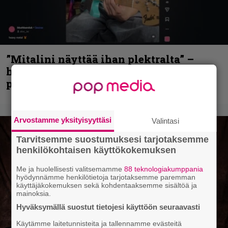
”Mitalini näyttää ihan plektralta” –
huippu-uimari jamittelee Megadethiä
palkinnollaan
Arvostamme yksityisyyttäsi
Valintasi
Tarvitsemme suostumuksesi tarjotaksemme
henkilökohtaisen käyttökokemuksen
Me ja huolellisesti valitsemamme
88 teknologiakumppania
hyödynnämme henkilötietoja tarjotaksemme paremman
käyttäjäkokemuksen sekä kohdentaaksemme sisältöä ja
mainoksia.
Hyväksymällä suostut tietojesi käyttöön seuraavasti
Käytämme laitetunnisteita ja tallennamme evästeitä