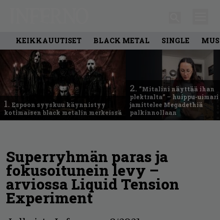
KEIKKAUUTISET
BLACK METAL
SINGLE
MUS
2.
”Mitalini näyttää ihan
plektralta” – huippu-uimari
1.
Espoon syyskuu käynnistyy
jamittelee Megadethiä
kotimaisen black metalin merkeissä
palkinnollaan
Superryhmän paras ja
fokusoitunein levy –
arviossa Liquid Tension
Experiment