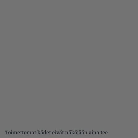
Toimettomat kädet eivät näköjään aina tee