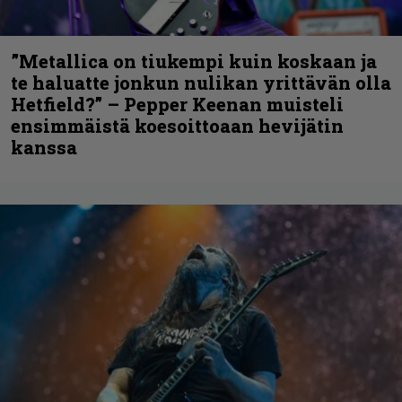
”Metallica on tiukempi kuin koskaan ja
te haluatte jonkun nulikan yrittävän olla
Hetfield?” – Pepper Keenan muisteli
ensimmäistä koesoittoaan hevijätin
kanssa