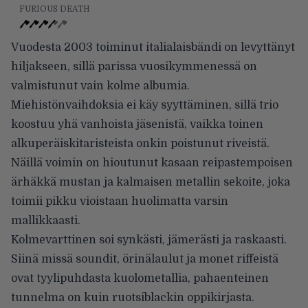
FURIOUS DEATH
Vuodesta 2003 toiminut italialaisbändi on levyttänyt
hiljakseen, sillä parissa vuosikymmenessä on
valmistunut vain kolme albumia.
Miehistönvaihdoksia ei käy syyttäminen, sillä trio
koostuu yhä vanhoista jäsenistä, vaikka toinen
alkuperäiskitaristeista onkin poistunut riveistä.
Näillä voimin on hioutunut kasaan reipastempoisen
ärhäkkä mustan ja kalmaisen metallin sekoite, joka
toimii pikku vioistaan huolimatta varsin
mallikkaasti.
Kolmevarttinen soi synkästi, jämerästi ja raskaasti.
Siinä missä soundit, örinälaulut ja monet riffeistä
ovat tyylipuhdasta kuolometallia, pahaenteinen
tunnelma on kuin ruotsiblackin oppikirjasta.