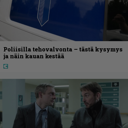
Poliisilla tehovalvonta – tästä kysymys
ja näin kauan kestää