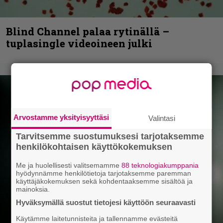
Blind Channel palaa rytinällä –
tuplasingle videoineen julki
Arvostamme yksityisyyttäsi
Valintasi
Tarvitsemme suostumuksesi tarjotaksemme
henkilökohtaisen käyttökokemuksen
Me ja huolellisesti valitsemamme
88 teknologiakumppania
hyödynnämme henkilötietoja tarjotaksemme paremman
käyttäjäkokemuksen sekä kohdentaaksemme sisältöä ja
mainoksia.
Hyväksymällä suostut tietojesi käyttöön seuraavasti
Käytämme laitetunnisteita ja tallennamme evästeitä