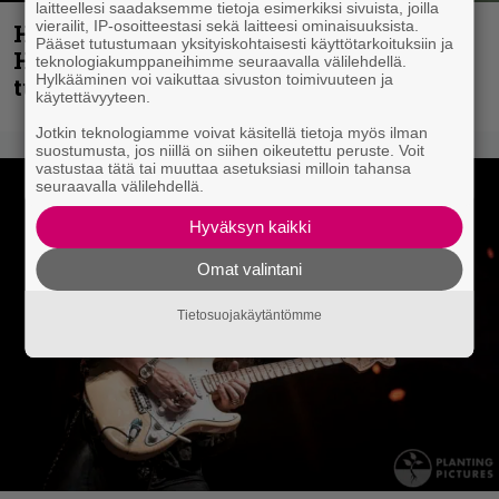
laitteellesi saadaksemme tietoja esimerkiksi sivuista, joilla
vierailit, IP-osoitteestasi sekä laitteesi ominaisuuksista.
Helloween- ja Gamma Ray -mies Kai
Pääset tutustumaan yksityiskohtaisesti käyttötarkoituksiin ja
Hansen julkaisi uuden maistiaisen
teknologiakumppaneihimme seuraavalla välilehdellä.
Hylkääminen voi vaikuttaa sivuston toimivuuteen ja
tulevalta soololevyltä
käytettävyyteen.
Jotkin teknologiamme voivat käsitellä tietoja myös ilman
suostumusta, jos niillä on siihen oikeutettu peruste. Voit
vastustaa tätä tai muuttaa asetuksiasi milloin tahansa
seuraavalla välilehdellä.
Hyväksyn kaikki
Omat valintani
Tietosuojakäytäntömme