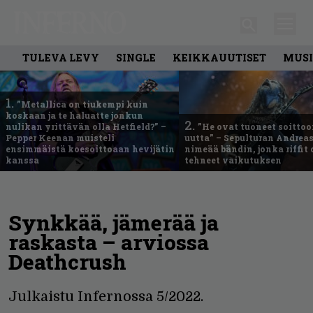
TULEVA LEVY
SINGLE
KEIKKAUUTISET
MUSI
1.
”Metallica on tiukempi kuin
koskaan ja te haluatte jonkun
2.
nulikan yrittävän olla Hetfield?” –
”He ovat tuoneet soittoo
Pepper Keenan muisteli
uutta” – Sepulturan Andreas
ensimmäistä koesoittoaan hevijätin
nimeää bändin, jonka riffit
kanssa
tehneet vaikutuksen
Synkkää, jämerää ja
raskasta – arviossa
Deathcrush
Julkaistu Infernossa 5/2022.