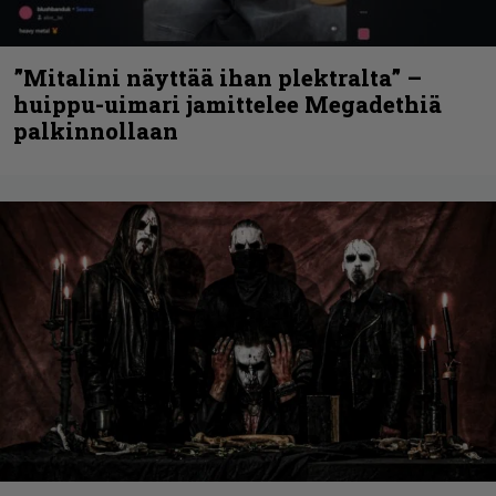
”Mitalini näyttää ihan plektralta” –
huippu-uimari jamittelee Megadethiä
palkinnollaan