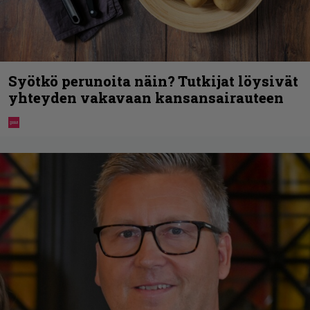
Syötkö perunoita näin? Tutkijat löysivät
yhteyden vakavaan kansansairauteen