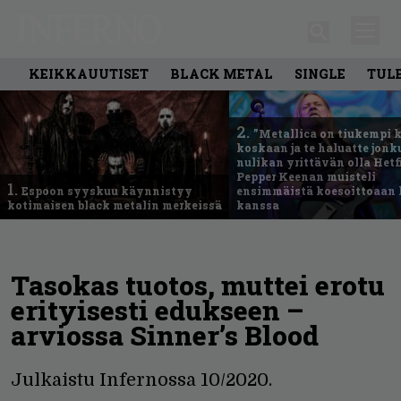
KEIKKAUUTISET
BLACK METAL
SINGLE
TUL
2.
”Metallica on tiukempi 
koskaan ja te haluatte jonk
nulikan yrittävän olla Hetfi
Pepper Keenan muisteli
1.
Espoon syyskuu käynnistyy
ensimmäistä koesoittoaan 
kotimaisen black metalin merkeissä
kanssa
Tasokas tuotos, muttei erotu
erityisesti edukseen –
arviossa Sinner’s Blood
Julkaistu Infernossa 10/2020.