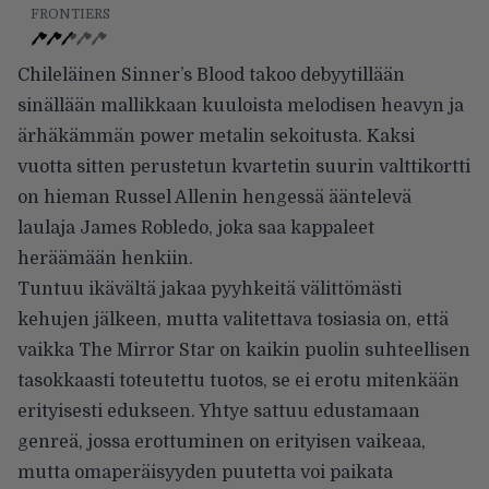
FRONTIERS
Chileläinen Sinner’s Blood takoo debyytillään
sinällään mallikkaan kuuloista melodisen heavyn ja
ärhäkämmän power metalin sekoitusta. Kaksi
vuotta sitten perustetun kvartetin suurin valttikortti
on hieman Russel Allenin hengessä ääntelevä
laulaja James Robledo, joka saa kappaleet
heräämään henkiin.
Tuntuu ikävältä jakaa pyyhkeitä välittömästi
kehujen jälkeen, mutta valitettava tosiasia on, että
vaikka The Mirror Star on kaikin puolin suhteellisen
tasokkaasti toteutettu tuotos, se ei erotu mitenkään
erityisesti edukseen. Yhtye sattuu edustamaan
genreä, jossa erottuminen on erityisen vaikeaa,
mutta omaperäisyyden puutetta voi paikata