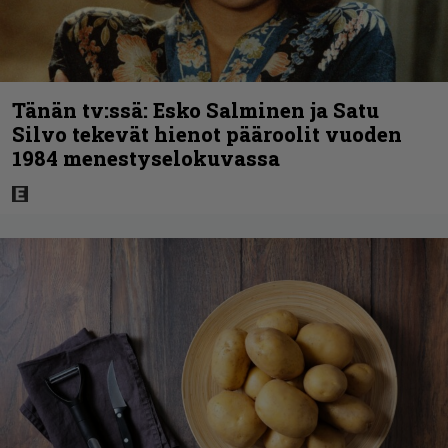
Tänän tv:ssä: Esko Salminen ja Satu
Silvo tekevät hienot pääroolit vuoden
1984 menestyselokuvassa