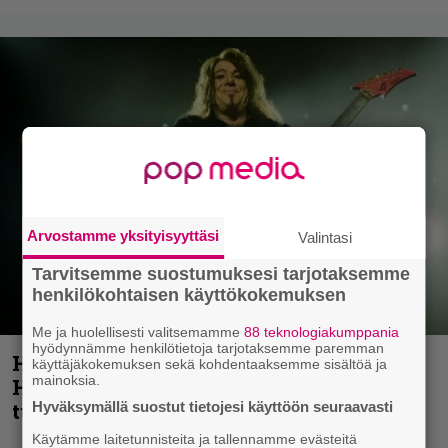
Arvostamme yksityisyyttäsi
Valintasi
Tarvitsemme suostumuksesi tarjotaksemme
henkilökohtaisen käyttökokemuksen
Me ja huolellisesti valitsemamme
88 teknologiakumppania
hyödynnämme henkilötietoja tarjotaksemme paremman
Helloween- ja Gamma Ray -mies Kai
käyttäjäkokemuksen sekä kohdentaaksemme sisältöä ja
mainoksia.
Hansen julkaisi uuden maistiaisen
Hyväksymällä suostut tietojesi käyttöön seuraavasti
tulevalta soololevyltä
Käytämme laitetunnisteita ja tallennamme evästeitä