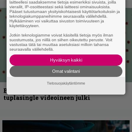
laitteellesi saadaksemme tietoja esimerkiksi sivuista, joilla
vierailit, IP-osoitteestasi sekä laitteesi ominaisuuksista.
Pääset tutustumaan yksityiskohtaisesti käyttötarkoituksiin ja
teknologiakumppaneihimme seuraavalla välilehdellä.
Hylkääminen voi vaikuttaa sivuston toimivuuteen ja
käytettävyyteen.
Jotkin teknologiamme voivat käsitellä tietoja myös ilman
suostumusta, jos niillä on siihen oikeutettu peruste. Voit
vastustaa tätä tai muuttaa asetuksiasi milloin tahansa
seuraavalla välilehdellä.
Hyväksyn kaikki
Omat valintani
Tietosuojakäytäntömme
Blind Channel palaa rytinällä –
tuplasingle videoineen julki