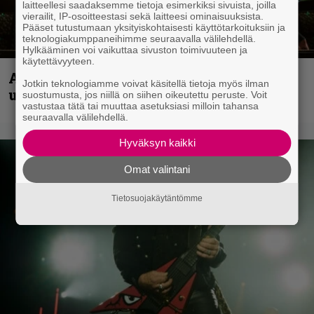
laitteellesi saadaksemme tietoja esimerkiksi sivuista, joilla
vierailit, IP-osoitteestasi sekä laitteesi ominaisuuksista.
Pääset tutustumaan yksityiskohtaisesti käyttötarkoituksiin ja
teknologiakumppaneihimme seuraavalla välilehdellä.
Hylkääminen voi vaikuttaa sivuston toimivuuteen ja
käytettävyyteen.
Anthrax vie katsojat keikkatunnelmiin
Jotkin teknologiamme voivat käsitellä tietoja myös ilman
uudella videollaan
suostumusta, jos niillä on siihen oikeutettu peruste. Voit
vastustaa tätä tai muuttaa asetuksiasi milloin tahansa
seuraavalla välilehdellä.
Hyväksyn kaikki
Omat valintani
Tietosuojakäytäntömme