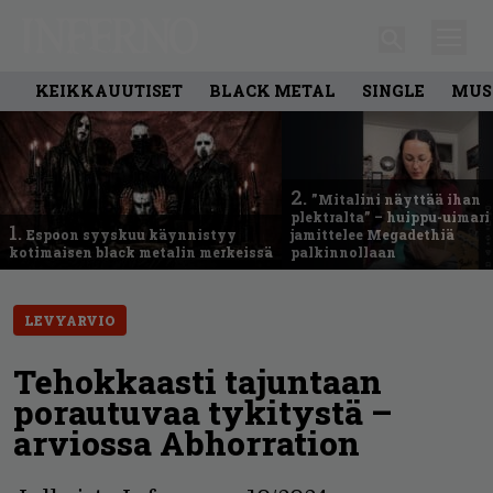
KEIKKAUUTISET
BLACK METAL
SINGLE
MUS
2.
”Mitalini näyttää ihan
plektralta” – huippu-uimari
1.
Espoon syyskuu käynnistyy
jamittelee Megadethiä
kotimaisen black metalin merkeissä
palkinnollaan
LEVYARVIO
Tehokkaasti tajuntaan
porautuvaa tykitystä –
arviossa Abhorration