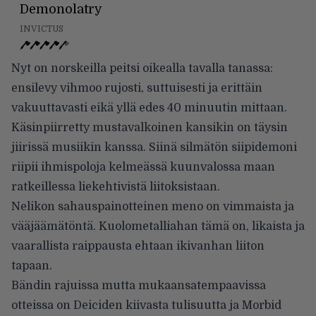
Demonolatry
INVICTUS
Nyt on norskeilla peitsi oikealla tavalla tanassa:
ensilevy vihmoo rujosti, suttuisesti ja erittäin
vakuuttavasti eikä yllä edes 40 minuutin mittaan.
Käsinpiirretty mustavalkoinen kansikin on täysin
jiirissä musiikin kanssa. Siinä silmätön siipidemoni
riipii ihmispoloja kelmeässä kuunvalossa maan
ratkeillessa liekehtivistä liitoksistaan.
Nelikon sahauspainotteinen meno on vimmaista ja
vääjäämätöntä. Kuolometalliahan tämä on, likaista ja
vaarallista raippausta ehtaan ikivanhan liiton
tapaan.
Bändin rajuissa mutta mukaansatempaavissa
otteissa on Deiciden kiivasta tulisuutta ja Morbid