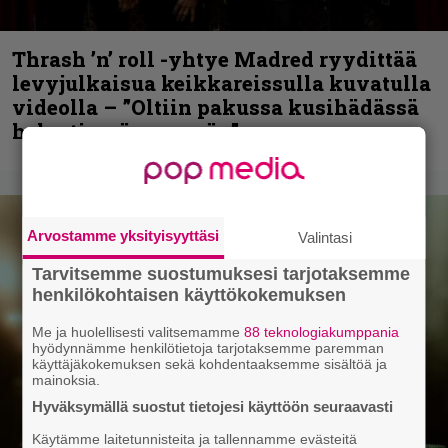
Thrash ’n’ roll -yhtye Madred ryydittää
levyjulkaisua keikkareissulla kuvatulla
videolla – ”Oltiin pakussa kusihädässä
helvetin väsyneenä…”
Arvostamme yksityisyyttäsi
Valintasi
Tarvitsemme suostumuksesi tarjotaksemme
henkilökohtaisen käyttökokemuksen
Me ja huolellisesti valitsemamme
88 teknologiakumppania
hyödynnämme henkilötietoja tarjotaksemme paremman
käyttäjäkokemuksen sekä kohdentaaksemme sisältöä ja
mainoksia.
Hyväksymällä suostut tietojesi käyttöön seuraavasti
Käytämme laitetunnisteita ja tallennamme evästeitä