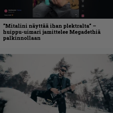
”Mitalini näyttää ihan plektralta” –
huippu-uimari jamittelee Megadethiä
palkinnollaan