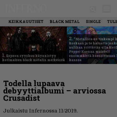
KEIKKAUUTISET
BLACK METAL
SINGLE
TUL
2.
”Metallica on tiukempi 
koskaan ja te haluatte jonk
nulikan yrittävän olla Hetfi
Pepper Keenan muisteli
1.
Espoon syyskuu käynnistyy
ensimmäistä koesoittoaan 
kotimaisen black metalin merkeissä
kanssa
Todella lupaava
debyyttialbumi – arviossa
Crusadist
Julkaistu Infernossa 11/2019.