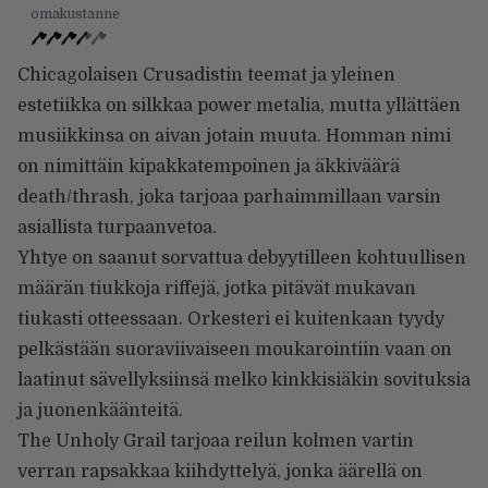
omakustanne
Chicagolaisen Crusadistin teemat ja yleinen
estetiikka on silkkaa power metalia, mutta yllättäen
musiikkinsa on aivan jotain muuta. Homman nimi
on nimittäin kipakkatempoinen ja äkkiväärä
death/thrash, joka tarjoaa parhaimmillaan varsin
asiallista turpaanvetoa.
Yhtye on saanut sorvattua debyytilleen kohtuullisen
määrän tiukkoja riffejä, jotka pitävät mukavan
tiukasti otteessaan. Orkesteri ei kuitenkaan tyydy
pelkästään suoraviivaiseen moukarointiin vaan on
laatinut sävellyksiinsä melko kinkkisiäkin sovituksia
ja juonenkäänteitä.
The Unholy Grail tarjoaa reilun kolmen vartin
verran rapsakkaa kiihdyttelyä, jonka äärellä on