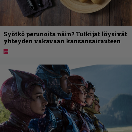
Syötkö perunoita näin? Tutkijat löysivät
yhteyden vakavaan kansansairauteen