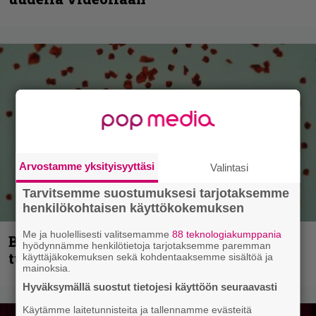
Arvostamme yksityisyyttäsi
Valintasi
Tarvitsemme suostumuksesi tarjotaksemme
henkilökohtaisen käyttökokemuksen
Me ja huolellisesti valitsemamme
88 teknologiakumppania
Blind Channel palaa rytinällä –
hyödynnämme henkilötietoja tarjotaksemme paremman
tuplasingle videoineen julki
käyttäjäkokemuksen sekä kohdentaaksemme sisältöä ja
mainoksia.
Hyväksymällä suostut tietojesi käyttöön seuraavasti
Käytämme laitetunnisteita ja tallennamme evästeitä