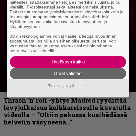
laitteellesi saadaksemme tietoja esimerkiksi sivuista, joilla
vierailit, IP-osoitteestasi sekä laitteesi ominaisuuksista.
Pääset tutustumaan yksityiskohtaisesti käyttötarkoituksiin ja
teknologiakumppaneihimme seuraavalla välilehdellä.
Hylkääminen voi vaikuttaa sivuston toimivuuteen ja
käytettävyyteen.
Jotkin teknologiamme voivat käsitellä tietoja myös ilman
suostumusta, jos niillä on siihen oikeutettu peruste. Voit
vastustaa tätä tai muuttaa asetuksiasi milloin tahansa
seuraavalla välilehdellä.
Hyväksyn kaikki
Omat valintani
Tietosuojakäytäntömme
Thrash ’n’ roll -yhtye Madred ryydittää
levyjulkaisua keikkareissulla kuvatulla
videolla – ”Oltiin pakussa kusihädässä
helvetin väsyneenä…”