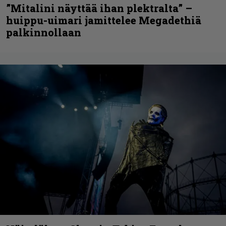
”Mitalini näyttää ihan plektralta” –
huippu-uimari jamittelee Megadethiä
palkinnollaan