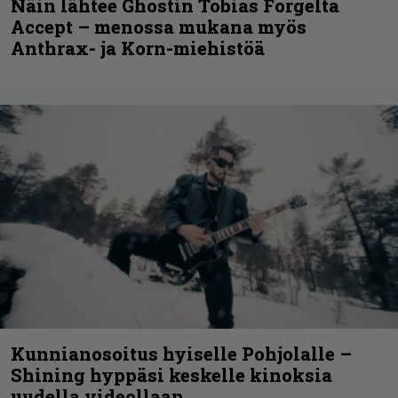
Näin lähtee Ghostin Tobias Forgelta
Accept – menossa mukana myös
Anthrax- ja Korn-miehistöä
Kunnianosoitus hyiselle Pohjolalle –
Shining hyppäsi keskelle kinoksia
uudella videollaan