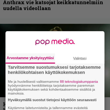
Anthrax vie katsojat keikkatunnelmiin
uudella videollaan
Arvostamme yksityisyyttäsi
Valintasi
Tarvitsemme suostumuksesi tarjotaksemme
henkilökohtaisen käyttökokemuksen
Me ja huolellisesti valitsemamme
88 teknologiakumppania
hyödynnämme henkilötietoja tarjotaksemme paremman
käyttäjäkokemuksen sekä kohdentaaksemme sisältöä ja
mainoksia.
Hyväksymällä suostut tietojesi käyttöön seuraavasti
Helloween- ja Gamma Ray -mies Kai
Käytämme laitetunnisteita ja tallennamme evästeitä
Hansen julkaisi uuden maistiaisen