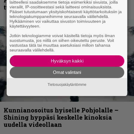
laitteellesi saadaksemme tietoja esimerkiksi sivuista, joilla
tulevalta soololevyltä
vierailit, IP-osoitteestasi sekä laitteesi ominaisuuksista.
Pääset tutustumaan yksityiskohtaisesti käyttötarkoituksiin ja
teknologiakumppaneihimme seuraavalla välilehdellä.
Hylkääminen voi vaikuttaa sivuston toimivuuteen ja
käytettävyyteen.
Jotkin teknologiamme voivat käsitellä tietoja myös ilman
suostumusta, jos niillä on siihen oikeutettu peruste. Voit
vastustaa tätä tai muuttaa asetuksiasi milloin tahansa
seuraavalla välilehdellä.
Hyväksyn kaikki
Omat valintani
Tietosuojakäytäntömme
Kunnianosoitus hyiselle Pohjolalle –
Shining hyppäsi keskelle kinoksia
uudella videollaan