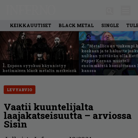
KEIKKAUUTISET
BLACK METAL
SINGLE
TUL
2.
”Metallica on tiukempi 
koskaan ja te haluatte jonk
nulikan yrittävän olla Hetfi
Pepper Keenan muisteli
1.
Espoon syyskuu käynnistyy
ensimmäistä koesoittoaan 
kotimaisen black metalin merkeissä
kanssa
LEVYARVIO
Vaatii kuuntelijalta
laajakatseisuutta – arviossa
Sisin