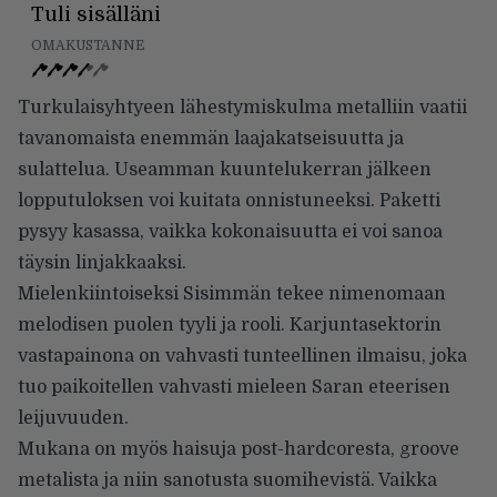
Tuli sisälläni
OMAKUSTANNE
Turkulaisyhtyeen lähestymiskulma metalliin vaatii
tavanomaista enemmän laajakatseisuutta ja
sulattelua. Useamman kuuntelukerran jälkeen
lopputuloksen voi kuitata onnistuneeksi. Paketti
pysyy kasassa, vaikka kokonaisuutta ei voi sanoa
täysin linjakkaaksi.
Mielenkiintoiseksi Sisimmän tekee nimenomaan
melodisen puolen tyyli ja rooli. Karjuntasektorin
vastapainona on vahvasti tunteellinen ilmaisu, joka
tuo paikoitellen vahvasti mieleen Saran eteerisen
leijuvuuden.
Mukana on myös haisuja post-hardcoresta, groove
metalista ja niin sanotusta suomihevistä. Vaikka