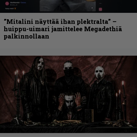
”Mitalini näyttää ihan plektralta” –
huippu-uimari jamittelee Megadethiä
palkinnollaan