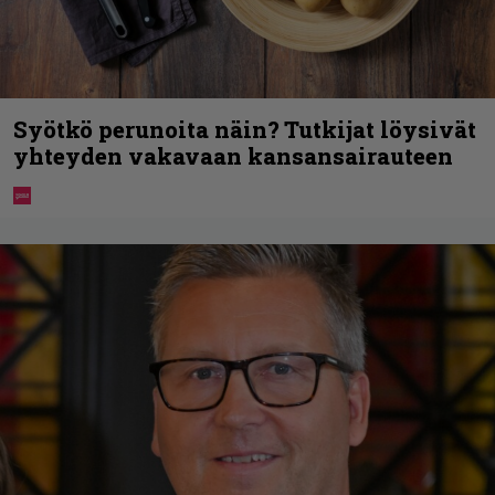
Syötkö perunoita näin? Tutkijat löysivät
yhteyden vakavaan kansansairauteen