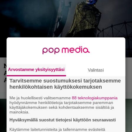
Näin lähtee Ghostin Tobias Forgelta
Arvostamme yksityisyyttäsi
Valintasi
Accept – menossa mukana myös
Anthrax- ja Korn-miehistöä
Tarvitsemme suostumuksesi tarjotaksemme
henkilökohtaisen käyttökokemuksen
Me ja huolellisesti valitsemamme
88 teknologiakumppania
hyödynnämme henkilötietoja tarjotaksemme paremman
käyttäjäkokemuksen sekä kohdentaaksemme sisältöä ja
mainoksia.
Hyväksymällä suostut tietojesi käyttöön seuraavasti
Käytämme laitetunnisteita ja tallennamme evästeitä