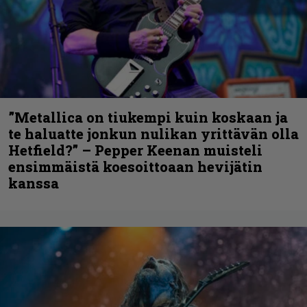
”Metallica on tiukempi kuin koskaan ja
te haluatte jonkun nulikan yrittävän olla
Hetfield?” – Pepper Keenan muisteli
ensimmäistä koesoittoaan hevijätin
kanssa