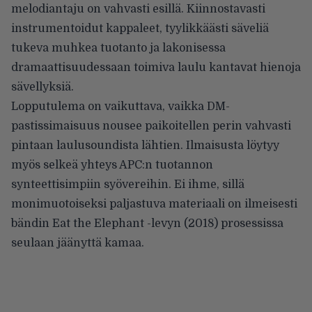
melodiantaju on vahvasti esillä. Kiinnostavasti
instrumentoidut kappaleet, tyylikkäästi säveliä
tukeva muhkea tuotanto ja lakonisessa
dramaattisuudessaan toimiva laulu kantavat hienoja
sävellyksiä.
Lopputulema on vaikuttava, vaikka DM-
pastissimaisuus nousee paikoitellen perin vahvasti
pintaan laulusoundista lähtien. Ilmaisusta löytyy
myös selkeä yhteys APC:n tuotannon
synteettisimpiin syövereihin. Ei ihme, sillä
monimuotoiseksi paljastuva materiaali on ilmeisesti
bändin Eat the Elephant -levyn (2018) prosessissa
seulaan jäänyttä kamaa.