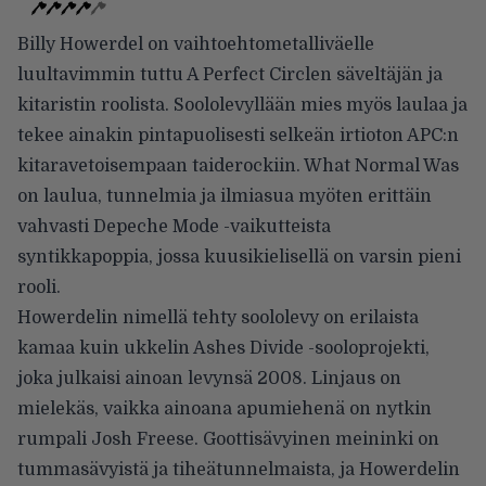
Billy Howerdel on vaihtoehtometalliväelle
luultavimmin tuttu A Perfect Circlen säveltäjän ja
kitaristin roolista. Soololevyllään mies myös laulaa ja
tekee ainakin pintapuolisesti selkeän irtioton APC:n
kitaravetoisempaan taiderockiin. What Normal Was
on laulua, tunnelmia ja ilmiasua myöten erittäin
vahvasti Depeche Mode -vaikutteista
syntikkapoppia, jossa kuusikielisellä on varsin pieni
rooli.
Howerdelin nimellä tehty soololevy on erilaista
kamaa kuin ukkelin Ashes Divide -sooloprojekti,
joka julkaisi ainoan levynsä 2008. Linjaus on
mielekäs, vaikka ainoana apumiehenä on nytkin
rumpali Josh Freese. Goottisävyinen meininki on
tummasävyistä ja tiheätunnelmaista, ja Howerdelin