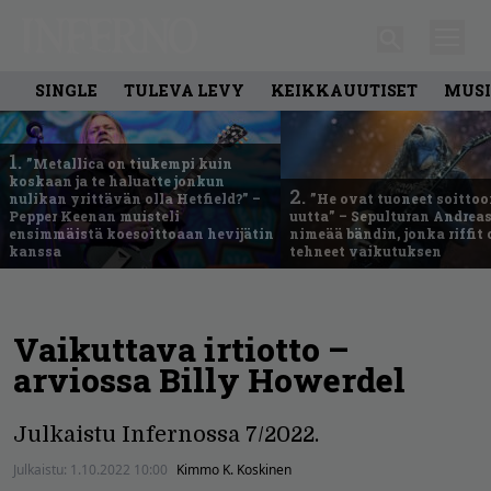
SINGLE
TULEVA LEVY
KEIKKAUUTISET
MUSI
1.
”Metallica on tiukempi kuin
koskaan ja te haluatte jonkun
2.
nulikan yrittävän olla Hetfield?” –
”He ovat tuoneet soittoo
Pepper Keenan muisteli
uutta” – Sepulturan Andreas
ensimmäistä koesoittoaan hevijätin
nimeää bändin, jonka riffit
kanssa
tehneet vaikutuksen
Vaikuttava irtiotto –
arviossa Billy Howerdel
Julkaistu Infernossa 7/2022.
Julkaistu:
1.10.2022 10:00
Kimmo K. Koskinen