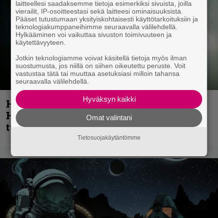
laitteellesi saadaksemme tietoja esimerkiksi sivuista, joilla
vierailit, IP-osoitteestasi sekä laitteesi ominaisuuksista.
Pääset tutustumaan yksityiskohtaisesti käyttötarkoituksiin ja
teknologiakumppaneihimme seuraavalla välilehdellä.
Hylkääminen voi vaikuttaa sivuston toimivuuteen ja
käytettävyyteen.
Jotkin teknologiamme voivat käsitellä tietoja myös ilman
suostumusta, jos niillä on siihen oikeutettu peruste. Voit
vastustaa tätä tai muuttaa asetuksiasi milloin tahansa
seuraavalla välilehdellä.
Hyväksyn kaikki
Helloween- ja Gamma Ray -mies Kai
Hansen julkaisi uuden maistiaisen
Omat valintani
tulevalta soololevyltä
Tietosuojakäytäntömme