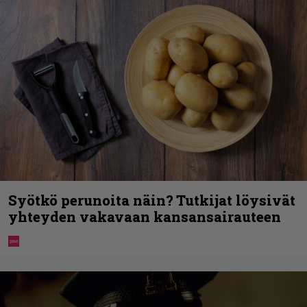
Syötkö perunoita näin? Tutkijat löysivät
yhteyden vakavaan kansansairauteen