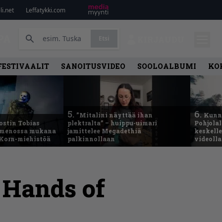
i.net
Leffatykki.com
PA
Etsi
KIRJAUDU
FESTIVAALIT
SANOITUSVIDEO
SOOLOALBUMI
KO
5.
6.
”Mitalini näyttää ihan
Kunni
ostin Tobias
plektralta” – huippu-uimari
Pohjolal
– menossa mukana
jamittelee Megadethiä
keskelle
 Korn-miehistöä
palkinnollaan
videoll
 Hands of