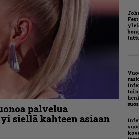
Joh
Fest
ylei
bong
tutt
Vuo
ras
Infe
toi
henk
suos
uonoa palvelua
tyi siellä kahteen asiaan
Infe
vuo
kov
täss