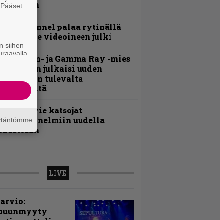
ideollaan
. Pääset
e
lind Channel palaa rytinällä –
uplasingle videoineen julki
n siihen
uraavalla
Helloween- ja Gamma Ray -mies
ai Hansen julkaisi uuden
aistiaisen tulevalta
oololevyltä
nthrax vie katsojat
eikkatunnelmiin uudella
äytäntömme
ideollaan
LIVE
arvio:
puunmyyty