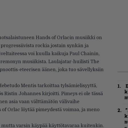
uotsalaistuneen Hands of Orlacin musiikki on
progressiivista rockia jostain synkän ja
eltaiteessa voi kuulla kaikuja Paul Chainin,
eremonyn musiikista. Laulajatar-huilisti The
noottis-eteerisen äänen, joka tuo sävellyksiin
betudo Mentis tarkoittaa tylsämielisyyttä,
k
s Ristin Johannes kirjoitti. Pimeys ei ole tässä
m
nen asia vaan välttämätön välivaihe
s of Orlac löytää pimeydestä voimaa, ja meno
”
k
n
s, mutta varsin käypää käyttötavaraa kuitenkin.
–