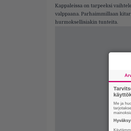
Kappaleissa on tarpeeksi vaihtel
valppaana. Parhaimmillaan kitara
hurmoksellisiakin tunteita.
Ar
Tarvit
käytt
Me ja huo
tarjotak
mainoksi
Hyväksym
Käytämme 