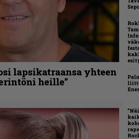
Tava
Sepu
Rok
Tamp
Infe
väk
fest
kak
esit
osi lapsikatraansa yhteen
Pal
rintöni heille”
liit
Ene
”Näi
kaik
kohd
rapo
Rock