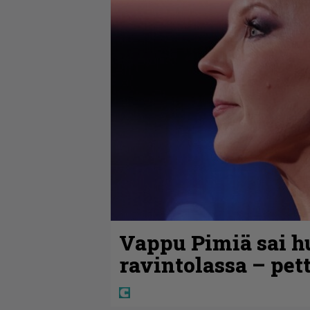
Vappu Pimiä sai h
ravintolassa – pet