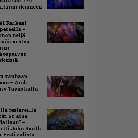
stia saatteli
lturan ikiuneen
ki Raikasi
ereella –
rnon neljä
evää nostoa
arin
kospäivän
yksistä
uu vanhaan
toon – Arch
my Tavastialla
llä festareilla
ki on aina
allaan” –
rtti John Smith
 Festivalista