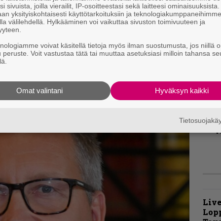
v
i sivuista, joilla vierailit, IP-osoitteestasi sekä laitteesi ominaisuuksista
an yksityiskohtaisesti käyttötarkoituksiin ja teknologiakumppaneihimm
la välilehdellä. Hylkääminen voi vaikuttaa sivuston toimivuuteen ja
B
yyteen.
t
knologiamme voivat käsitellä tietoja myös ilman suostumusta, jos niillä o
i Ex Officio Domini (The Executioner of Rome)
u peruste. Voit vastustaa tätä tai muuttaa asetuksiasi milloin tahansa se
lä.
K
m
s
Omat valintani
Hyväksyn kaikki
A
k
Tietosuojak
v
Live
Lop