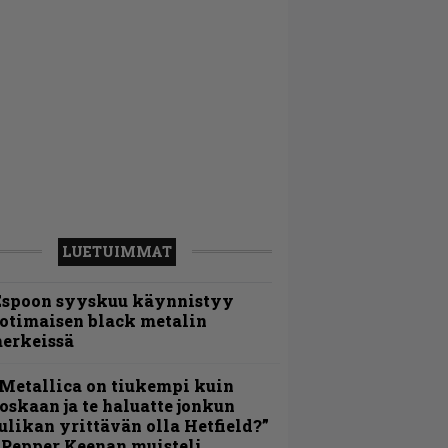
LUETUIMMAT
Espoon syyskuu käynnistyy
otimaisen black metalin
erkeissä
Metallica on tiukempi kuin
oskaan ja te haluatte jonkun
ulikan yrittävän olla Hetfield?”
 Pepper Keenan muisteli