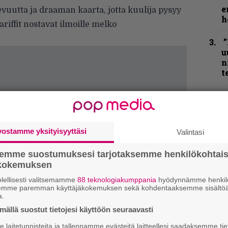
e
evuutta ja draaman kaarta, jotta kuulija pysyy
h
riffit nostavat ilmoille melko
”
u
n
t
N
F
m
m
vostamme yksityisyyttäsi
Valintasi
”
semme suostumuksesi tarjotaksemme henkilökohtai
p
ökokemuksen
j
p
lellisesti valitsemamme
88 teknologiakumppania
hyödynnämme henkilö
semme paremman käyttäjäkokemuksen sekä kohdentaaksemme sisältöä
a.
K
ällä suostut tietojesi käyttöön seuraavasti
P
k
laitetunnisteita ja tallennamme evästeitä laitteellesi saadaksemme tie