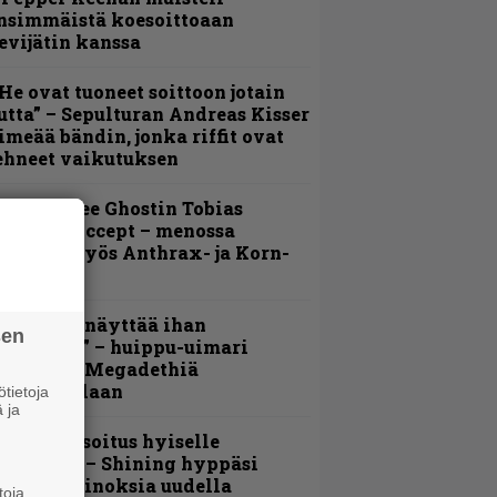
nsimmäistä koesoittoaan
evijätin kanssa
He ovat tuoneet soittoon jotain
utta” – Sepulturan Andreas Kisser
imeää bändin, jonka riffit ovat
ehneet vaikutuksen
äin lähtee Ghostin Tobias
orgelta Accept – menossa
ukana myös Anthrax- ja Korn-
iehistöä
Mitalini näyttää ihan
sen
lektralta” – huippu-uimari
amittelee Megadethiä
alkinnollaan
tietoja
 ja
unnianosoitus hyiselle
ohjolalle – Shining hyppäsi
eskelle kinoksia uudella
toja