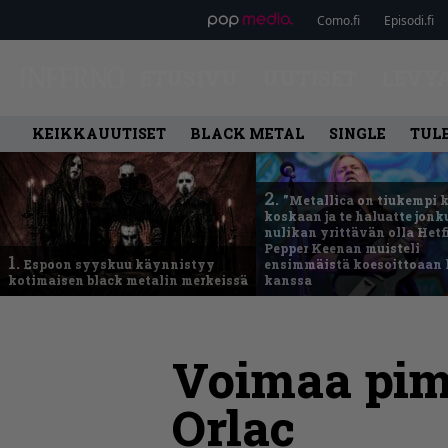
Como.fi
Episodi.fi
ETUSIVU
UUTISET
LEVY
KEIKKAUUTISET
BLACK METAL
SINGLE
TUL
2.
”Metallica on tiukempi 
koskaan ja te haluatte jonk
nulikan yrittävän olla Hetfi
Pepper Keenan muisteli
1.
Espoon syyskuu käynnistyy
ensimmäistä koesoittoaan 
kotimaisen black metalin merkeissä
kanssa
Voimaa pim
Orlac