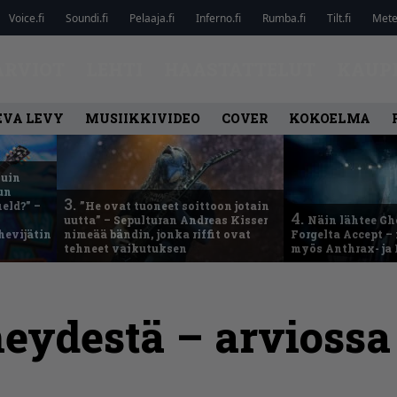
Voice.fi
Soundi.fi
Pelaaja.fi
Inferno.fi
Rumba.fi
Tilt.fi
Metel
ARVIOT
LEHTI
HAASTATTELUT
KAUP
EVA LEVY
MUSIIKKIVIDEO
COVER
KOKOELMA
kuin
un
3.
eld?” –
”He ovat tuoneet soittoon jotain
4.
uutta” – Sepulturan Andreas Kisser
Näin lähtee Gh
hevijätin
nimeää bändin, jonka riffit ovat
Forgelta Accept 
tehneet vaikutuksen
myös Anthrax- ja
eydestä – arviossa