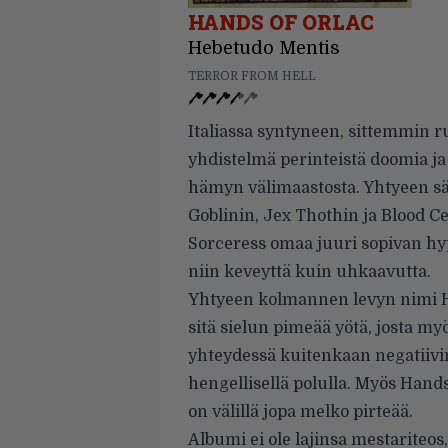
HANDS OF ORLAC
Hebetudo Mentis
TERROR FROM HELL
Italiassa syntyneen, sittemmin r
yhdistelmä perinteistä doomia ja 
hämyn välimaastosta. Yhtyeen säv
Goblinin, Jex Thothin ja Blood C
Sorceress omaa juuri sopivan hyp
niin keveyttä kuin uhkaavutta.
Yhtyeen kolmannen levyn nimi He
sitä sielun pimeää yötä, josta myö
yhteydessä kuitenkaan negatiivi
hengellisellä polulla. Myös Hand
on välillä jopa melko pirteää.
Albumi ei ole lajinsa mestariteo