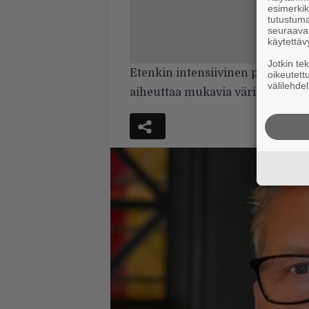
esimerkiks
tutustuma
seuraaval
käytettäv
Jotkin te
Etenkin intensiivinen päätösbiis
oikeutett
välilehdel
aiheuttaa mukavia väristyksiä.