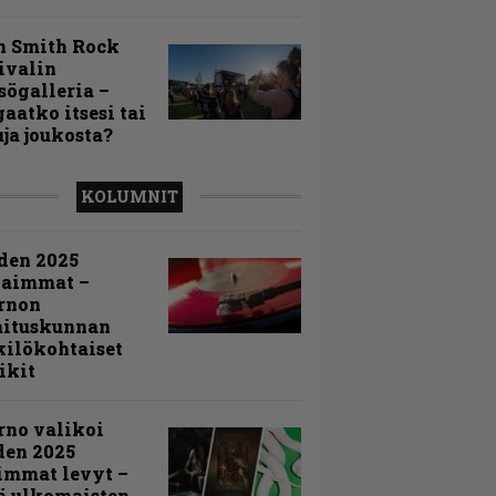
n Smith Rock
ivalin
sögalleria –
aatko itsesi tai
uja joukosta?
KOLUMNIT
den 2025
kaimmat –
rnon
mituskunnan
ilökohtaiset
ikit
rno valikoi
den 2025
immat levyt –
ä ulkomaisten