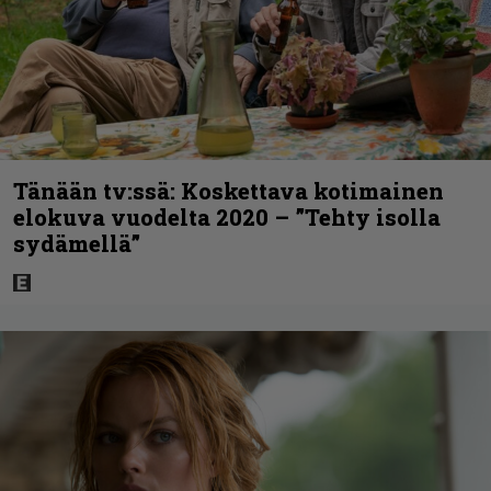
Tänään tv:ssä: Koskettava kotimainen
elokuva vuodelta 2020 – ”Tehty isolla
sydämellä”