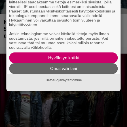
laitteellesi saadaksemme tietoja esimerkiksi sivuista, joilla
vierailit, IP-osoitteestasi sekä laitteesi ominaisuuksista.
Pääset tutustumaan yksityiskohtaisesti käyttötarkoituksiin ja
teknologiakumppaneihimme seuraavalla välilehdellä.
Hylkääminen voi vaikuttaa sivuston toimivuuteen ja
Kunnianosoitus hyiselle Pohjolalle –
käytettävyyteen.
Shining hyppäsi keskelle kinoksia
Jotkin teknologiamme voivat käsitellä tietoja myös ilman
uudella videollaan
suostumusta, jos niillä on siihen oikeutettu peruste. Voit
vastustaa tätä tai muuttaa asetuksiasi milloin tahansa
seuraavalla välilehdellä.
Hyväksyn kaikki
Omat valintani
Tietosuojakäytäntömme