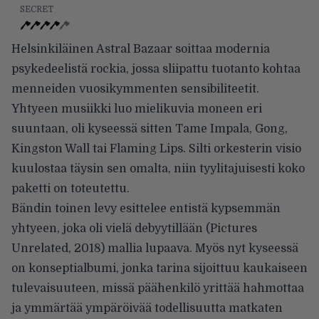
SECRET
Helsinkiläinen Astral Bazaar soittaa modernia
psykedeelistä rockia, jossa sliipattu tuotanto kohtaa
menneiden vuosikymmenten sensibiliteetit.
Yhtyeen musiikki luo mielikuvia moneen eri
suuntaan, oli kyseessä sitten Tame Impala, Gong,
Kingston Wall tai Flaming Lips. Silti orkesterin visio
kuulostaa täysin sen omalta, niin tyylitajuisesti koko
paketti on toteutettu.
Bändin toinen levy esittelee entistä kypsemmän
yhtyeen, joka oli vielä debyytillään (Pictures
Unrelated, 2018) mallia lupaava. Myös nyt kyseessä
on konseptialbumi, jonka tarina sijoittuu kaukaiseen
tulevaisuuteen, missä päähenkilö yrittää hahmottaa
ja ymmärtää ympäröivää todellisuutta matkaten