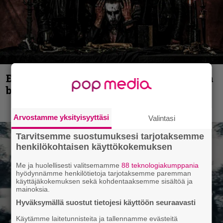
Espoon syyskuu käynnistyy kotimaisen
black metalin merkeissä
Arvostamme yksityisyyttäsi
Valintasi
Tarvitsemme suostumuksesi tarjotaksemme
henkilökohtaisen käyttökokemuksen
Me ja huolellisesti valitsemamme
88 teknologiakumppania
hyödynnämme henkilötietoja tarjotaksemme paremman
käyttäjäkokemuksen sekä kohdentaaksemme sisältöä ja
mainoksia.
Hyväksymällä suostut tietojesi käyttöön seuraavasti
Käytämme laitetunnisteita ja tallennamme evästeitä