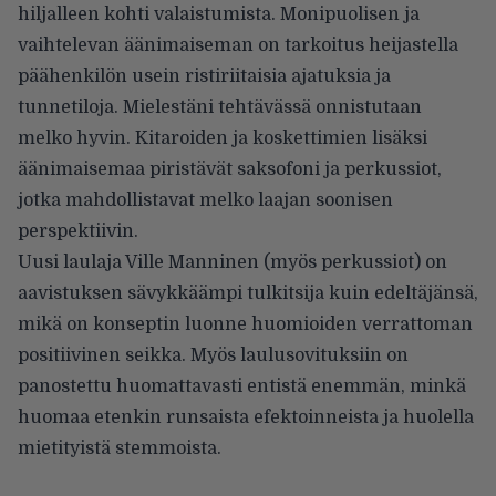
hiljalleen kohti valaistumista. Monipuolisen ja
vaihtelevan äänimaiseman on tarkoitus heijastella
päähenkilön usein ristiriitaisia ajatuksia ja
tunnetiloja. Mielestäni tehtävässä onnistutaan
melko hyvin. Kitaroiden ja koskettimien lisäksi
äänimaisemaa piristävät saksofoni ja perkussiot,
jotka mahdollistavat melko laajan soonisen
perspektiivin.
Uusi laulaja Ville Manninen (myös perkussiot) on
aavistuksen sävykkäämpi tulkitsija kuin edeltäjänsä,
mikä on konseptin luonne huomioiden verrattoman
positiivinen seikka. Myös laulusovituksiin on
panostettu huomattavasti entistä enemmän, minkä
huomaa etenkin runsaista efektoinneista ja huolella
mietityistä stemmoista.