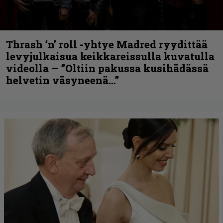
Thrash ’n’ roll -yhtye Madred ryydittää
levyjulkaisua keikkareissulla kuvatulla
videolla – ”Oltiin pakussa kusihädässä
helvetin väsyneenä…”