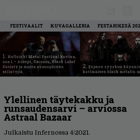
FESTIVAALIT
KUVAGALLERIA
FESTARIKESÄ 20
1.
Hellsinki Metal Festival kuvina,
osa 1 – Accept, Carcass, Black Label
2.
Society ja muita avauspäivän
Espoon syyskuu käynni
esiintyjiä
kotimaisen black metalin m
Ylellinen täytekakku ja
runsaudensarvi – arviossa
Astraal Bazaar
Julkaistu Infernossa 4/2021.