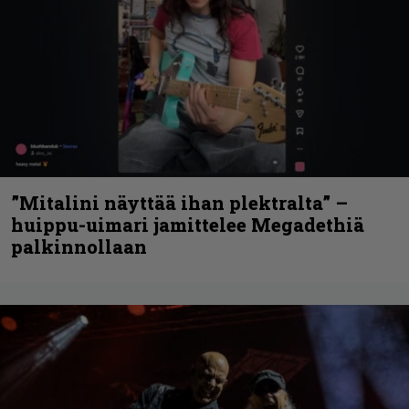
”Mitalini näyttää ihan plektralta” –
huippu-uimari jamittelee Megadethiä
palkinnollaan