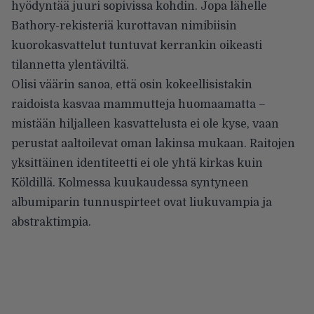
hyödyntää juuri sopivissa kohdin. Jopa lähelle
Bathory-rekisteriä kurottavan nimibiisin
kuorokasvattelut tuntuvat kerrankin oikeasti
tilannetta ylentäviltä.
Olisi väärin sanoa, että osin kokeellisistakin
raidoista kasvaa mammutteja huomaamatta –
mistään hiljalleen kasvattelusta ei ole kyse, vaan
perustat aaltoilevat oman lakinsa mukaan. Raitojen
yksittäinen identiteetti ei ole yhtä kirkas kuin
Köldillä. Kolmessa kuukaudessa syntyneen
albumiparin tunnuspirteet ovat liukuvampia ja
abstraktimpia.