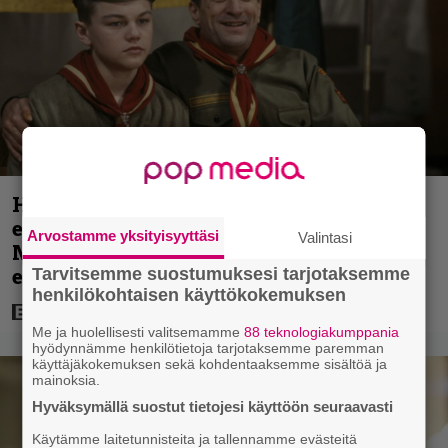
Huippuleffa suoratoistossa: DiCaprion
ensimmäinen päärooli – ja Tobey
Arvostamme yksityisyyttäsi
Valintasi
Maguiren ensimmäinen
elokuvaesiintyminen
Tarvitsemme suostumuksesi tarjotaksemme
henkilökohtaisen käyttökokemuksen
Me ja huolellisesti valitsemamme
88 teknologiakumppania
hyödynnämme henkilötietoja tarjotaksemme paremman
käyttäjäkokemuksen sekä kohdentaaksemme sisältöä ja
mainoksia.
Hyväksymällä suostut tietojesi käyttöön seuraavasti
Käytämme laitetunnisteita ja tallennamme evästeitä