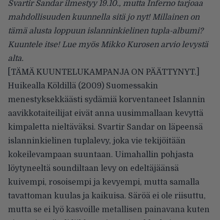
Svartir Sandar ilmestyy 19.10., mutta Inferno tarjoaa
mahdollisuuden kuunnella sitä jo nyt! Millainen on
tämä alusta loppuun islanninkielinen tupla-albumi?
Kuuntele itse! Lue myös Mikko Kurosen arvio levystä
alta.
[TÄMÄ KUUNTELUKAMPANJA ON PÄÄTTYNYT.]
Huikealla Köldillä (2009) Suomessakin
menestyksekkäästi sydämiä korventaneet Islannin
aavikkotaiteilijat eivät anna uusimmallaan kevyttä
kimpaletta nieltäväksi. Svartir Sandar on läpeensä
islanninkielinen tuplalevy, joka vie tekijöitään
kokeilevampaan suuntaan. Uimahallin pohjasta
löytyneeltä soundiltaan levy on edeltäjäänsä
kuivempi, rosoisempi ja kevyempi, mutta samalla
tavattoman kuulas ja kaikuisa. Säröä ei ole riisuttu,
mutta se ei lyö kasvoille metallisen painavana kuten