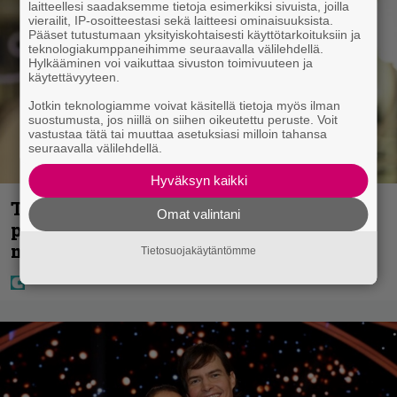
laitteellesi saadaksemme tietoja esimerkiksi sivuista, joilla
vierailit, IP-osoitteestasi sekä laitteesi ominaisuuksista.
Pääset tutustumaan yksityiskohtaisesti käyttötarkoituksiin ja
teknologiakumppaneihimme seuraavalla välilehdellä.
Hylkääminen voi vaikuttaa sivuston toimivuuteen ja
käytettävyyteen.
Jotkin teknologiamme voivat käsitellä tietoja myös ilman
suostumusta, jos niillä on siihen oikeutettu peruste. Voit
vastustaa tätä tai muuttaa asetuksiasi milloin tahansa
seuraavalla välilehdellä.
Hyväksyn kaikki
Tältä näyttää Vappu Pimiän
Omat valintani
perhelomalla Portugalissa – ”Kaunis
mekko”
Tietosuojakäytäntömme