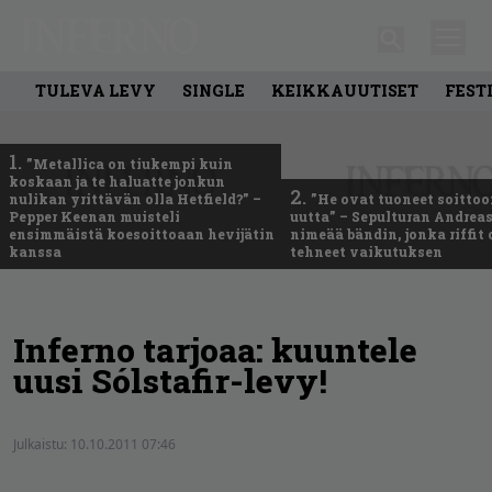
TULEVA LEVY
SINGLE
KEIKKAUUTISET
FEST
1.
”Metallica on tiukempi kuin
koskaan ja te haluatte jonkun
2.
nulikan yrittävän olla Hetfield?” –
”He ovat tuoneet soittoo
Pepper Keenan muisteli
uutta” – Sepulturan Andreas
ensimmäistä koesoittoaan hevijätin
nimeää bändin, jonka riffit
kanssa
tehneet vaikutuksen
Inferno tarjoaa: kuuntele
uusi Sólstafir-levy!
Julkaistu:
10.10.2011 07:46