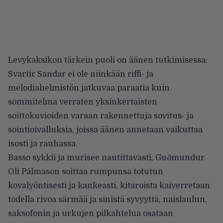
Levykaksikon tärkein puoli on äänen tutkimisessa:
Svartir Sandar ei ole niinkään riffi- ja
melodiahelmistön jatkuvaa paraatia kuin
sommitelma verraten yksinkertaisten
soittokuvioiden varaan rakennettuja sovitus- ja
sointioivalluksia, joissa äänen annetaan vaikuttaa
isosti ja rauhassa.
Basso sykkii ja murisee nautittavasti, Guðmundur
Oli Pálmason soittaa rumpunsa totutun
kovalyöntisesti ja kankeasti, kitaroista kaiverretaan
todella rivoa särmää ja sinistä syvyyttä, naislaulun,
saksofonin ja urkujen pilkahtelua osataan