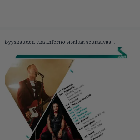
Syyskauden eka Inferno sisältää seuraavaa…