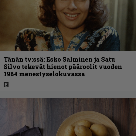
Tänän tv:ssä: Esko Salminen ja Satu
Silvo tekevät hienot pääroolit vuoden
1984 menestyselokuvassa