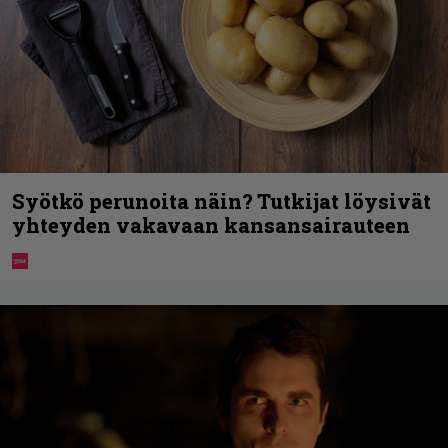
Syötkö perunoita näin? Tutkijat löysivät
yhteyden vakavaan kansansairauteen