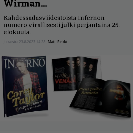
Wirman…
Kahdessadasviidestoista Infernon
numero virallisesti julki perjantaina 25.
elokuuta.
Julkaistu:
23.8.2023 14:28
Matti Riekki