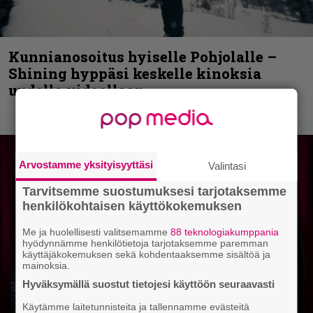
Kunnianosoitus hyiselle Pohjolalle –
Shining hyppäsi keskelle kinoksia
uudella videollaan
Arvostamme yksityisyyttäsi
Valintasi
Tarvitsemme suostumuksesi tarjotaksemme
henkilökohtaisen käyttökokemuksen
Me ja huolellisesti valitsemamme
88 teknologiakumppania
hyödynnämme henkilötietoja tarjotaksemme paremman
käyttäjäkokemuksen sekä kohdentaaksemme sisältöä ja
mainoksia.
Hyväksymällä suostut tietojesi käyttöön seuraavasti
Käytämme laitetunnisteita ja tallennamme evästeitä