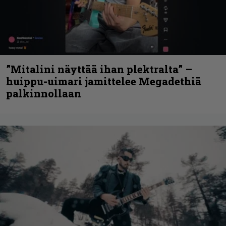
”Mitalini näyttää ihan plektralta” –
huippu-uimari jamittelee Megadethiä
palkinnollaan