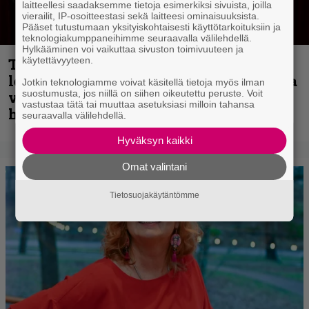
laitteellesi saadaksemme tietoja esimerkiksi sivuista, joilla
vierailit, IP-osoitteestasi sekä laitteesi ominaisuuksista.
Pääset tutustumaan yksityiskohtaisesti käyttötarkoituksiin ja
teknologiakumppaneihimme seuraavalla välilehdellä.
Hylkääminen voi vaikuttaa sivuston toimivuuteen ja
käytettävyyteen.
Thrash ’n’ roll -yhtye Madred ryydittää
levyjulkaisua keikkareissulla kuvatulla
Jotkin teknologiamme voivat käsitellä tietoja myös ilman
suostumusta, jos niillä on siihen oikeutettu peruste. Voit
videolla – ”Oltiin pakussa kusihädässä
vastustaa tätä tai muuttaa asetuksiasi milloin tahansa
helvetin väsyneenä…”
seuraavalla välilehdellä.
Hyväksyn kaikki
Omat valintani
Tietosuojakäytäntömme