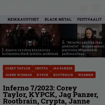
KEIKKAUUTISET
BLACK METAL
FESTIVAALIT
2.
”Mitalini näyttää ihan
plektralta” – huippu-uimari
1.
Espoon syyskuu käynnistyy
jamittelee Megadethiä
kotimaisen black metalin merkeissä
palkinnollaan
COREY TAYLOR
CRYPTA
JAG PANZER
JANNE WIRMAN
KYPCK
ROOTBRAIN
WARMEN
Inferno 7/2023: Corey
Taylor, KYPCK, Jag Panzer,
Rootbrain, Crypta, Janne