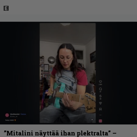
”Mitalini näyttää ihan plektralta” –