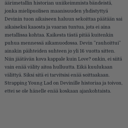
äärimetallin historian uniikeimmista bändeistä,
jonka mielipuolisen maanisuuden yhdistyttyä
Devinin tuon aikaiseen haluun sekoittaa päätään sai
aikaiseksi kaaosta ja vaaran tuntua, jota ei aina
metallissa kohtaa. Kaikesta tästä pitää kuitenkin
puhua mennessä aikamuodossa. Devin ”rauhoittui”
ainakin päihteiden suhteen jo yli 16 vuotta sitten.
Niin jäätävän kova kappale kuin Love? onkin, ei siitä
vain enää välity aitoa hulluutta. Eikä kuulukaan
välittyä. Siksi sitä ei tarvitsisi enää soittaakaan.
Strapping Young Lad on Devinille historiaa ja toivon,
ettei se ole hänelle enää koskaan ajankohtaista.