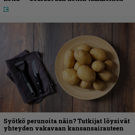
Syötkö perunoita näin? Tutkijat löysivät
yhteyden vakavaan kansansairauteen