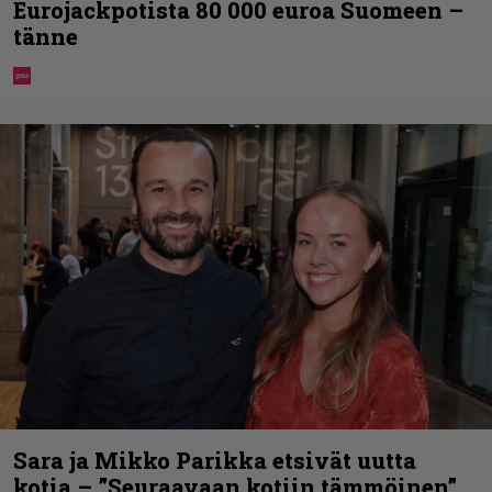
Eurojackpotista 80 000 euroa Suomeen –
tänne
Sara ja Mikko Parikka etsivät uutta
kotia – ”Seuraavaan kotiin tämmöinen”