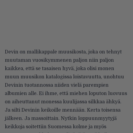
Devin on mallikappale muusikosta, joka on tehnyt
muutaman vuosikymmenen paljon niin paljon
kaikkea, että se tasaisen hyvä, joka olisi monen
muun muusikon katalogissa loistavuutta, unohtuu
Devinin tuotannossa niiden vielä parempien
albumien alle. Ei ihme, että miehen loputon luovuus
on aiheuttanut monessa kuulijassa silkkaa ähkyä.
Ja silti Devinin keikoille mennään. Kerta toisensa
jälkeen. Ja massoittain. Nytkin loppuunmyytyjä
keikkoja soitettiin Suomessa kolme ja myös