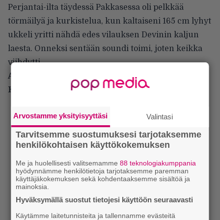
Perjantai-ilta täydessä Pakkasessa oli pelkkää
törmäilyä ja kurkistelua, kun kaltaiseni 165 cm lyhyt
ukkeli yritti nähdä edes vilauksen Devinin kaljun
laesta. Onneksi sentään soundi toimi, joten keikka
viihdytti.
Alla Mikko Pylkön ottamat kuvat Helsingin
Kulttuuritalolta 23.2.2023
Arvostamme yksityisyyttäsi
Valintasi
Tarvitsemme suostumuksesi tarjotaksemme
henkilökohtaisen käyttökokemuksen
Me ja huolellisesti valitsemamme
88 teknologiakumppania
hyödynnämme henkilötietoja tarjotaksemme paremman
käyttäjäkokemuksen sekä kohdentaaksemme sisältöä ja
mainoksia.
Hyväksymällä suostut tietojesi käyttöön seuraavasti
Käytämme laitetunnisteita ja tallennamme evästeitä