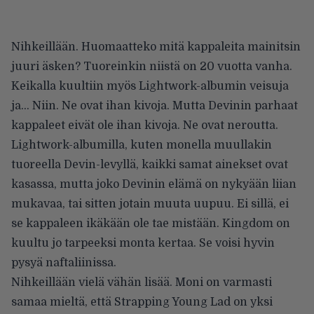
Nihkeillään. Huomaatteko mitä kappaleita mainitsin
juuri äsken? Tuoreinkin niistä on 20 vuotta vanha.
Keikalla kuultiin myös Lightwork-albumin veisuja
ja… Niin. Ne ovat ihan kivoja. Mutta Devinin parhaat
kappaleet eivät ole ihan kivoja. Ne ovat neroutta.
Lightwork-albumilla, kuten monella muullakin
tuoreella Devin-levyllä, kaikki samat ainekset ovat
kasassa, mutta joko Devinin elämä on nykyään liian
mukavaa, tai sitten jotain muuta uupuu. Ei sillä, ei
se kappaleen ikäkään ole tae mistään. Kingdom on
kuultu jo tarpeeksi monta kertaa. Se voisi hyvin
pysyä naftaliinissa.
Nihkeillään vielä vähän lisää. Moni on varmasti
samaa mieltä, että Strapping Young Lad on yksi