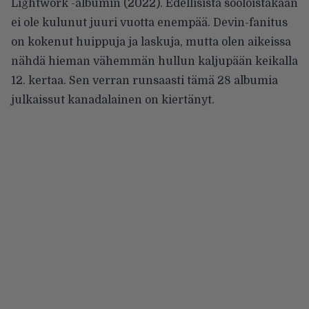
Lightwork -albumin (2022). Edellisistä sooloistakaan
ei ole kulunut juuri vuotta enempää. Devin-fanitus
on kokenut huippuja ja laskuja, mutta olen aikeissa
nähdä hieman vähemmän hullun kaljupään keikalla
12. kertaa. Sen verran runsaasti tämä 28 albumia
julkaissut kanadalainen on kiertänyt.