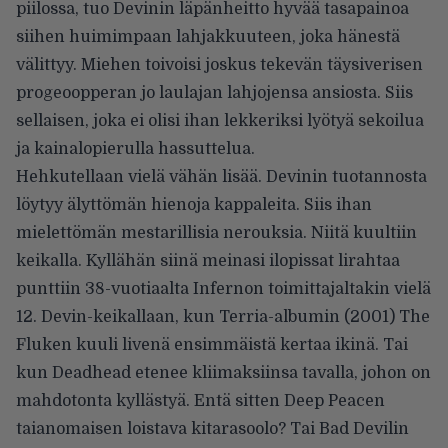
piilossa, tuo Devinin läpänheitto hyvää tasapainoa
siihen huimimpaan lahjakkuuteen, joka hänestä
välittyy. Miehen toivoisi joskus tekevän täysiverisen
progeoopperan jo laulajan lahjojensa ansiosta. Siis
sellaisen, joka ei olisi ihan lekkeriksi lyötyä sekoilua
ja kainalopierulla hassuttelua.
Hehkutellaan vielä vähän lisää. Devinin tuotannosta
löytyy älyttömän hienoja kappaleita. Siis ihan
mielettömän mestarillisia nerouksia. Niitä kuultiin
keikalla. Kyllähän siinä meinasi ilopissat lirahtaa
punttiin 38-vuotiaalta Infernon toimittajaltakin vielä
12. Devin-keikallaan, kun Terria-albumin (2001) The
Fluken kuuli livenä ensimmäistä kertaa ikinä. Tai
kun Deadhead etenee kliimaksiinsa tavalla, johon on
mahdotonta kyllästyä. Entä sitten Deep Peacen
taianomaisen loistava kitarasoolo? Tai Bad Devilin