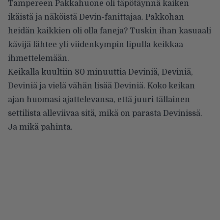
Tampereen Pakkahuone oli täpötäynnä kaiken
ikäistä ja näköistä Devin-fanittajaa. Pakkohan
heidän kaikkien oli olla faneja? Tuskin ihan kasuaali
kävijä lähtee yli viidenkympin lipulla keikkaa
ihmettelemään.
Keikalla kuultiin 80 minuuttia Deviniä, Deviniä,
Deviniä ja vielä vähän lisää Deviniä. Koko keikan
ajan huomasi ajattelevansa, että juuri tällainen
settilista alleviivaa sitä, mikä on parasta Devinissä.
Ja mikä pahinta.