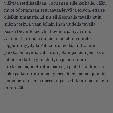
yllättää settilistallaan. Ja menen sille keikalle. Jään
myös odottamaan seuraavaa levyä ja toivon, että se
olisikin timanttia. Ei siis sillä samalla tavalla kuin
silloin joskus, vaan jollain ihan uudella tavalla.
Koska Devin tekee yhä Deviniä, ja hyvä niin.
Ai niin. En muista milloin olen ollut viimeksi
loppuunmyydyllä Pakkahuoneella, mutta kun
paikka on täynnä väkeä, on jotain pahasti pielessä.
Pitkä keikkatila yhdistettynä joka reunan ja
nurkkaan sijoitettuihin baari- ja paitatiskeihin saa
koko paikan tuntumaan yleisöalueen sijaan jonolta
jonon perään, eikä missään pääse liikkumaan oikein
mihinkään.