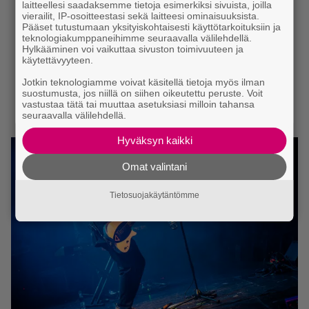
laitteellesi saadaksemme tietoja esimerkiksi sivuista, joilla
vierailit, IP-osoitteestasi sekä laitteesi ominaisuuksista.
Pääset tutustumaan yksityiskohtaisesti käyttötarkoituksiin ja
teknologiakumppaneihimme seuraavalla välilehdellä.
Hylkääminen voi vaikuttaa sivuston toimivuuteen ja
käytettävyyteen.
Jotkin teknologiamme voivat käsitellä tietoja myös ilman
suostumusta, jos niillä on siihen oikeutettu peruste. Voit
vastustaa tätä tai muuttaa asetuksiasi milloin tahansa
seuraavalla välilehdellä.
Hyväksyn kaikki
Omat valintani
Tietosuojakäytäntömme