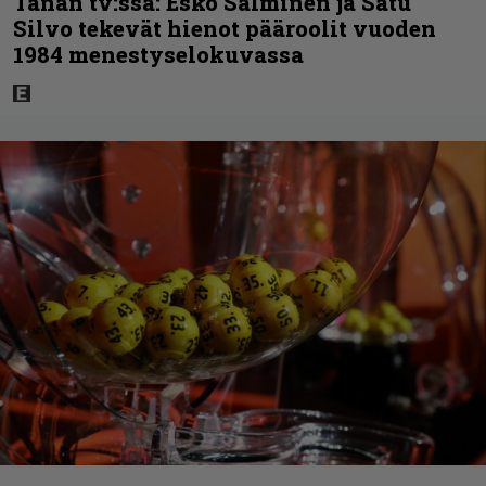
Tänän tv:ssä: Esko Salminen ja Satu
Silvo tekevät hienot pääroolit vuoden
1984 menestyselokuvassa