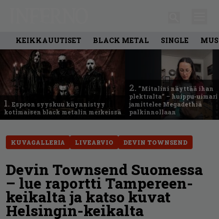
KEIKKAUUTISET
BLACK METAL
SINGLE
MUS
2.
”Mitalini näyttää ihan
plektralta” – huippu-uimari
1.
Espoon syyskuu käynnistyy
jamittelee Megadethiä
kotimaisen black metalin merkeissä
palkinnollaan
KUVAGALLERIA
LIVEARVIO
DEVIN TOWNSEND
Devin Townsend Suomessa
– lue raportti Tampereen-
keikalta ja katso kuvat
Helsingin-keikalta