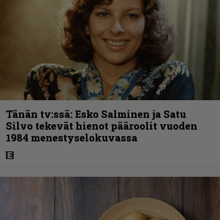
Tänän tv:ssä: Esko Salminen ja Satu
Silvo tekevät hienot pääroolit vuoden
1984 menestyselokuvassa