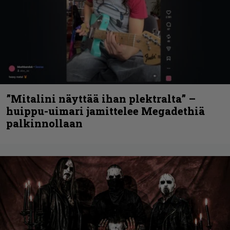
”Mitalini näyttää ihan plektralta” –
huippu-uimari jamittelee Megadethiä
palkinnollaan