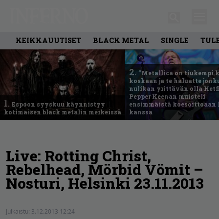
KEIKKAUUTISET
BLACK METAL
SINGLE
TUL
2.
”Metallica on tiukempi 
koskaan ja te haluatte jonk
nulikan yrittävän olla Hetfi
Pepper Keenan muisteli
1.
Espoon syyskuu käynnistyy
ensimmäistä koesoittoaan 
kotimaisen black metalin merkeissä
kanssa
Live: Rotting Christ,
Rebelhead, Mörbid Vömit –
Nosturi, Helsinki 23.11.2013
Julkaistu:
3.12.2013 12:24