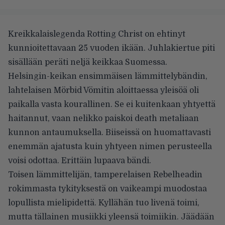
Kreikkalaislegenda Rotting Christ on ehtinyt
kunnioitettavaan 25 vuoden ikään. Juhlakiertue piti
sisällään peräti neljä keikkaa Suomessa.
Helsingin-keikan ensimmäisen lämmittelybändin,
lahtelaisen Mörbid Vömitin aloittaessa yleisöä oli
paikalla vasta kourallinen. Se ei kuitenkaan yhtyettä
haitannut, vaan nelikko paiskoi death metaliaan
kunnon antaumuksella. Biiseissä on huomattavasti
enemmän ajatusta kuin yhtyeen nimen perusteella
voisi odottaa. Erittäin lupaava bändi.
Toisen lämmittelijän, tamperelaisen Rebelheadin
rokimmasta tykityksestä on vaikeampi muodostaa
lopullista mielipidettä. Kyllähän tuo livenä toimi,
mutta tällainen musiikki yleensä toimiikin. Jäädään