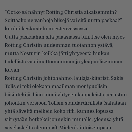
”Ootko sä nähnyt Rotting Christia aikaisemmin?
Soittaako ne vanhoja biisejä vai sitä uutta paskaa?”
kuului keskustelu miestenvessassa.
Uutta paskaahan sitä pääasiassa tuli. Itse olen myös
Rotting Christin uudemman tuotannon ystävä,
mutta Nosturin keikka jätti yhtyeestä hiukan
todellista vaatimattomamman ja yksipuolisemman
kuvan.
Rotting Christin johtohahmo, laulaja-kitaristi Sakis
Tolis ei toki olekaan maailman monipuolisin
biisintekijä: liian moni yhtyeen kappaleista perustuu
johonkin versioon Tolisin standardiriffistä (sahataan
yhtä säveltä melkein koko riffi, kunnes lopussa
siirrytään hetkeksi jonnekin muualle, yleensä yhtä
sävelaskelta alemmas). Mielenkiintoisempaan