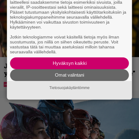
laitteellesi saadaksemme tietoja esimerkiksi sivuista, joilla
vierailit, IP-osoitteestasi sekä laitteesi ominaisuuksista.
Pääset tutustumaan yksityiskohtaisesti käyttötarkoituksiin ja
teknologiakumppaneihimme seuraavalla välilehdellä.
Hylkääminen voi vaikuttaa sivuston toimivuuteen ja
käytettävyyteen.
Jotkin teknologiamme voivat käsitellä tietoja myös ilman
suostumusta, jos niillä on siihen oikeutettu peruste. Voit
vastustaa tätä tai muuttaa asetuksiasi milloin tahansa
seuraavalla välilehdellä.
Hyväksyn kaikki
Jani Sievinen kokosi lapsikatraansa
yhteen – ”Minun suurin perintöni heille”
Omat valintani
Tietosuojakäytäntömme