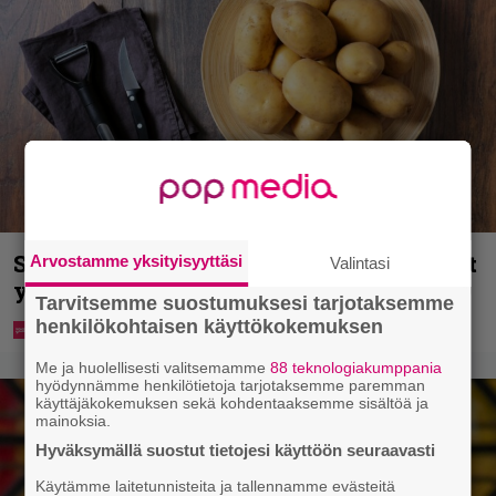
Syötkö perunoita näin? Tutkijat löysivät
Arvostamme yksityisyyttäsi
Valintasi
yhteyden vakavaan kansansairauteen
Tarvitsemme suostumuksesi tarjotaksemme
henkilökohtaisen käyttökokemuksen
Me ja huolellisesti valitsemamme
88 teknologiakumppania
hyödynnämme henkilötietoja tarjotaksemme paremman
käyttäjäkokemuksen sekä kohdentaaksemme sisältöä ja
mainoksia.
Hyväksymällä suostut tietojesi käyttöön seuraavasti
Käytämme laitetunnisteita ja tallennamme evästeitä