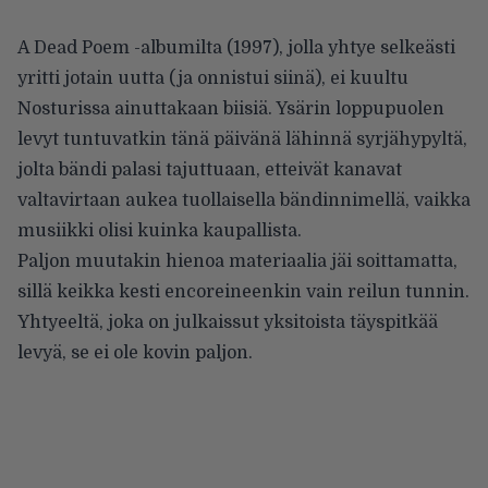
A Dead Poem -albumilta (1997), jolla yhtye selkeästi
yritti jotain uutta (ja onnistui siinä), ei kuultu
Nosturissa ainuttakaan biisiä. Ysärin loppupuolen
levyt tuntuvatkin tänä päivänä lähinnä syrjähypyltä,
jolta bändi palasi tajuttuaan, etteivät kanavat
valtavirtaan aukea tuollaisella bändinnimellä, vaikka
musiikki olisi kuinka kaupallista.
Paljon muutakin hienoa materiaalia jäi soittamatta,
sillä keikka kesti encoreineenkin vain reilun tunnin.
Yhtyeeltä, joka on julkaissut yksitoista täyspitkää
levyä, se ei ole kovin paljon.