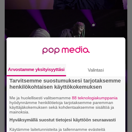
Arvostamme yksityisyyttäsi
Valintasi
Tarvitsemme suostumuksesi tarjotaksemme
henkilökohtaisen käyttökokemuksen
Me ja huolellisesti valitsemamme
88 teknologiakumppania
hyödynnämme henkilötietoja tarjotaksemme paremman
käyttäjäkokemuksen sekä kohdentaaksemme sisältöä ja
mainoksia.
Hyväksymällä suostut tietojesi käyttöön seuraavasti
Käytämme laitetunnisteita ja tallennamme evästeitä