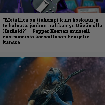
”Metallica on tiukempi kuin koskaan ja
te haluatte jonkun nulikan yrittävän olla
Hetfield?” – Pepper Keenan muisteli
ensimmäistä koesoittoaan hevijätin
kanssa