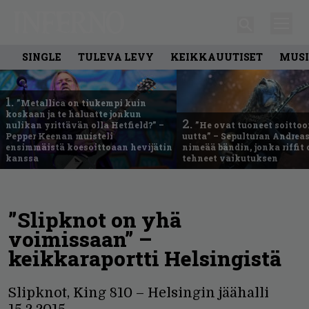
SINGLE
TULEVA LEVY
KEIKKAUUTISET
MUSI
1.
”Metallica on tiukempi kuin
koskaan ja te haluatte jonkun
2.
nulikan yrittävän olla Hetfield?” –
”He ovat tuoneet soittoo
Pepper Keenan muisteli
uutta” – Sepulturan Andreas
ensimmäistä koesoittoaan hevijätin
nimeää bändin, jonka riffit
kanssa
tehneet vaikutuksen
”Slipknot on yhä
voimissaan” –
keikkaraportti Helsingistä
Slipknot, King 810 – Helsingin jäähalli