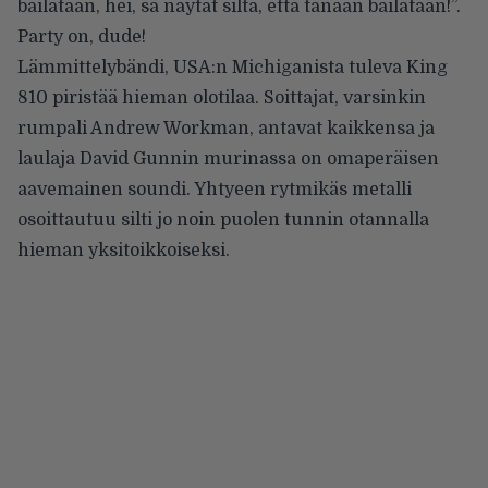
bailataan, hei, sä näytät siltä, että tänään bailataan!”.
Party on, dude!
Lämmittelybändi, USA:n Michiganista tuleva King
810 piristää hieman olotilaa. Soittajat, varsinkin
rumpali Andrew Workman, antavat kaikkensa ja
laulaja David Gunnin murinassa on omaperäisen
aavemainen soundi. Yhtyeen rytmikäs metalli
osoittautuu silti jo noin puolen tunnin otannalla
hieman yksitoikkoiseksi.