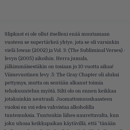
Slipknot ei ole ollut itselleni enää muutamaan
vuoteen se supertärkeä yhtye, jota se oli varsinkin
vielä Iowan (2002) ja Vol. 3: (The Subliminal Verses) -
levyn (2005) aikoihin. Herra jumala,
jälkimmäisestäkin on tosiaan jo 10 vuotta aikaa!
Viimevuotinen levy .5: The Gray Chapter oli aluksi
pettymys, mutta on sentään alkanut toimia
tehokuuntelun myötä. Silti olo on ennen keikkaa
jotakuinkin neutraali. Juomattomuushaasteen
vuoksi en voi edes vahvistaa alkoholilla
tuntemuksia. Tuntuukin lähes naurettavalta, kun
joku uhoaa keikkapaikan käytävillä, että ”tänään