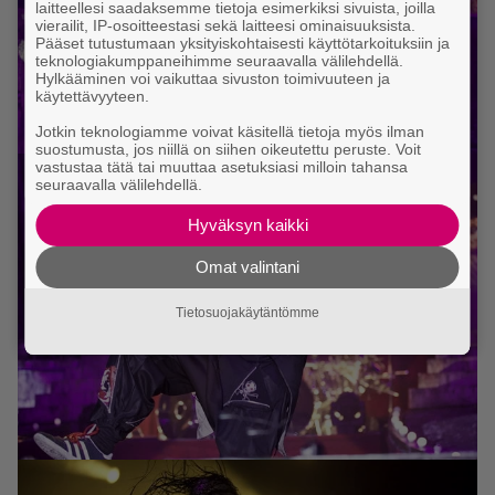
laitteellesi saadaksemme tietoja esimerkiksi sivuista, joilla
vierailit, IP-osoitteestasi sekä laitteesi ominaisuuksista.
Pääset tutustumaan yksityiskohtaisesti käyttötarkoituksiin ja
teknologiakumppaneihimme seuraavalla välilehdellä.
Hylkääminen voi vaikuttaa sivuston toimivuuteen ja
käytettävyyteen.
Jotkin teknologiamme voivat käsitellä tietoja myös ilman
suostumusta, jos niillä on siihen oikeutettu peruste. Voit
vastustaa tätä tai muuttaa asetuksiasi milloin tahansa
seuraavalla välilehdellä.
Hyväksyn kaikki
Omat valintani
Tietosuojakäytäntömme