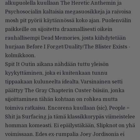
alkupuolella kuullaan The Heretic Anthemin ja
Psychosocialin kaltaisia megasuosikkeja ja raivoisa
mosh pit pyörii käytännössä koko ajan. Puolenvälin
paikkeille on sijoitettu draamallisesti oikein
rauhallisempi Dead Memories, josta kiihdytetään
hurjaan Before I Forget/Duality/The Blister Exists -
kolmikkoon.
Spit It Outin aikana nähdään tuttu yleisön
kyykyttäminen, joka ei kuitenkaan tunnu
tippaakaan kuluneelta idealta. Varsinainen setti
päättyy The Gray Chapterin Custer-biisiin, jonka
sijoittaminen tähän kohtaan on rohkea mutta
toimiva ratkaisu. Encorena kuullaan (sic), People =
Shit ja Surfacing ja tämä klassikkorypäs viimeistelee
homman komeasti. Ei epäilystäkään, Slipknot on yhä
voimissaan. Edes ex-rumpalia Joey Jordisonia ei