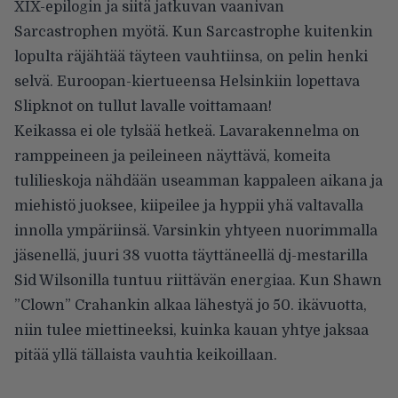
XIX-epilogin ja siitä jatkuvan vaanivan
Sarcastrophen myötä. Kun Sarcastrophe kuitenkin
lopulta räjähtää täyteen vauhtiinsa, on pelin henki
selvä. Euroopan-kiertueensa Helsinkiin lopettava
Slipknot on tullut lavalle voittamaan!
Keikassa ei ole tylsää hetkeä. Lavarakennelma on
ramppeineen ja peileineen näyttävä, komeita
tulilieskoja nähdään useamman kappaleen aikana ja
miehistö juoksee, kiipeilee ja hyppii yhä valtavalla
innolla ympäriinsä. Varsinkin yhtyeen nuorimmalla
jäsenellä, juuri 38 vuotta täyttäneellä dj-mestarilla
Sid Wilsonilla tuntuu riittävän energiaa. Kun Shawn
”Clown” Crahankin alkaa lähestyä jo 50. ikävuotta,
niin tulee miettineeksi, kuinka kauan yhtye jaksaa
pitää yllä tällaista vauhtia keikoillaan.