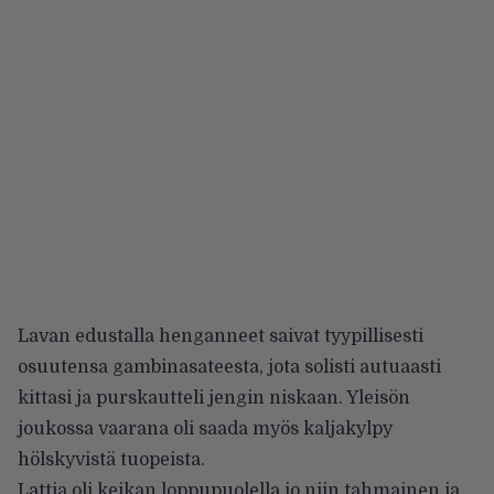
Lavan edustalla henganneet saivat tyypillisesti
osuutensa gambinasateesta, jota solisti autuaasti
kittasi ja purskautteli jengin niskaan. Yleisön
joukossa vaarana oli saada myös kaljakylpy
hölskyvistä tuopeista.
Lattia oli keikan loppupuolella jo niin tahmainen ja