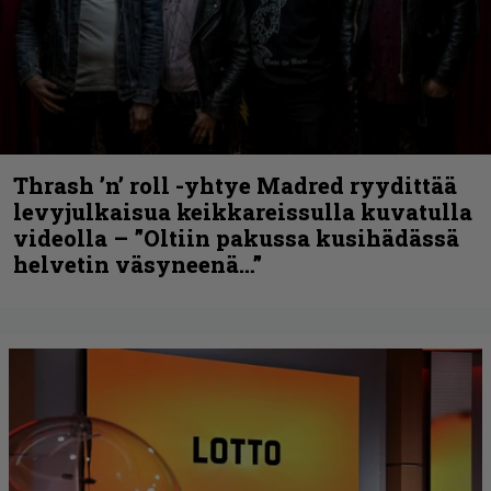
Thrash ’n’ roll -yhtye Madred ryydittää
levyjulkaisua keikkareissulla kuvatulla
videolla – ”Oltiin pakussa kusihädässä
helvetin väsyneenä…”