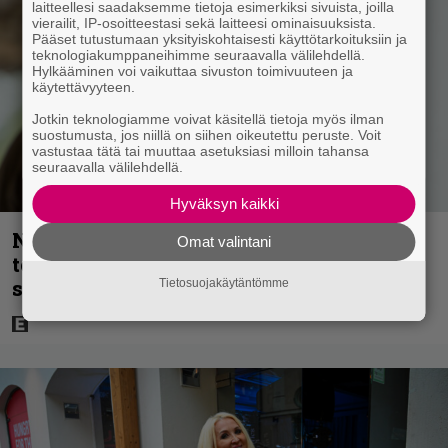
laitteellesi saadaksemme tietoja esimerkiksi sivuista, joilla
vierailit, IP-osoitteestasi sekä laitteesi ominaisuuksista.
Pääset tutustumaan yksityiskohtaisesti käyttötarkoituksiin ja
teknologiakumppaneihimme seuraavalla välilehdellä.
Hylkääminen voi vaikuttaa sivuston toimivuuteen ja
käytettävyyteen.
Jotkin teknologiamme voivat käsitellä tietoja myös ilman
suostumusta, jos niillä on siihen oikeutettu peruste. Voit
vastustaa tätä tai muuttaa asetuksiasi milloin tahansa
seuraavalla välilehdellä.
Hyväksyn kaikki
Nyt Netflixissä: 180 miljoonan
Omat valintani
toimintaseikkailu – Margot Robbie vei
seksikohtauksen liian pitkälle
Tietosuojakäytäntömme