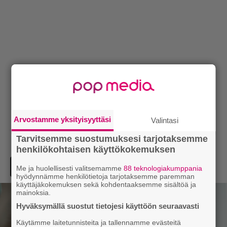
Arvostamme yksityisyyttäsi
Valintasi
Tarvitsemme suostumuksesi tarjotaksemme
henkilökohtaisen käyttökokemuksen
Me ja huolellisesti valitsemamme
88 teknologiakumppania
hyödynnämme henkilötietoja tarjotaksemme paremman
käyttäjäkokemuksen sekä kohdentaaksemme sisältöä ja
mainoksia.
Hyväksymällä suostut tietojesi käyttöön seuraavasti
Käytämme laitetunnisteita ja tallennamme evästeitä