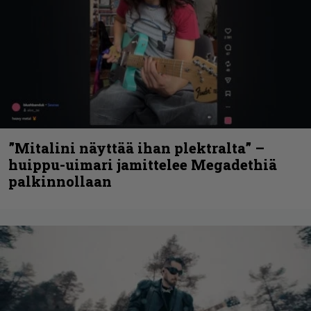
”Mitalini näyttää ihan plektralta” –
huippu-uimari jamittelee Megadethiä
palkinnollaan