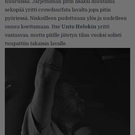
huuruissa. Järjettömän pitin lisäksi muutama
sekopää yritti crowdsurfata lavalta jopa pitin
pyöriessä. Niskoilleen pudottuaan ylös ja uudelleen
onnea koettamaan. Itse
Unto Helokin
yritti
vastaavaa, mutta pitille jätetyn tilan vuoksi solisti
tuupattiin takaisin lavalle.