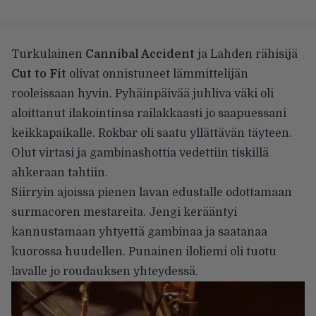
Turkulainen
Cannibal Accident
ja Lahden rähisijä
Cut to Fit
olivat onnistuneet lämmittelijän
rooleissaan hyvin. Pyhäinpäivää juhliva väki oli
aloittanut ilakointinsa railakkaasti jo saapuessani
keikkapaikalle. Rokbar oli saatu yllättävän täyteen.
Olut virtasi ja gambinashottia vedettiin tiskillä
ahkeraan tahtiin.
Siirryin ajoissa pienen lavan edustalle odottamaan
surmacoren mestareita. Jengi kerääntyi
kannustamaan yhtyettä gambinaa ja saatanaa
kuorossa huudellen. Punainen iloliemi oli tuotu
lavalle jo roudauksen yhteydessä.