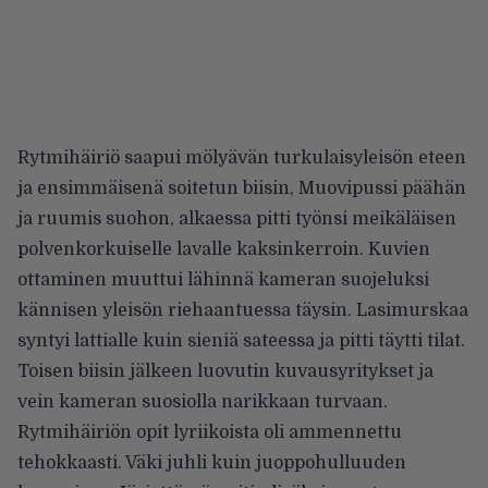
Rytmihäiriö saapui mölyävän turkulaisyleisön eteen
ja ensimmäisenä soitetun biisin, Muovipussi päähän
ja ruumis suohon, alkaessa pitti työnsi meikäläisen
polvenkorkuiselle lavalle kaksinkerroin. Kuvien
ottaminen muuttui lähinnä kameran suojeluksi
kännisen yleisön riehaantuessa täysin. Lasimurskaa
syntyi lattialle kuin sieniä sateessa ja pitti täytti tilat.
Toisen biisin jälkeen luovutin kuvausyritykset ja
vein kameran suosiolla narikkaan turvaan.
Rytmihäiriön opit lyriikoista oli ammennettu
tehokkaasti. Väki juhli kuin juoppohulluuden