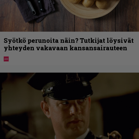
Syötkö perunoita näin? Tutkijat löysivät
yhteyden vakavaan kansansairauteen