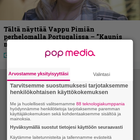
Tältä näyttää Vappu Pimiän
perhelomalla Portugalissa – ”Kaunis
mekko”
Arvostamme yksityisyyttäsi
Valintasi
Tarvitsemme suostumuksesi tarjotaksemme
henkilökohtaisen käyttökokemuksen
Me ja huolellisesti valitsemamme
88 teknologiakumppania
hyödynnämme henkilötietoja tarjotaksemme paremman
käyttäjäkokemuksen sekä kohdentaaksemme sisältöä ja
mainoksia.
Hyväksymällä suostut tietojesi käyttöön seuraavasti
Käytämme laitetunnisteita ja tallennamme evästeitä