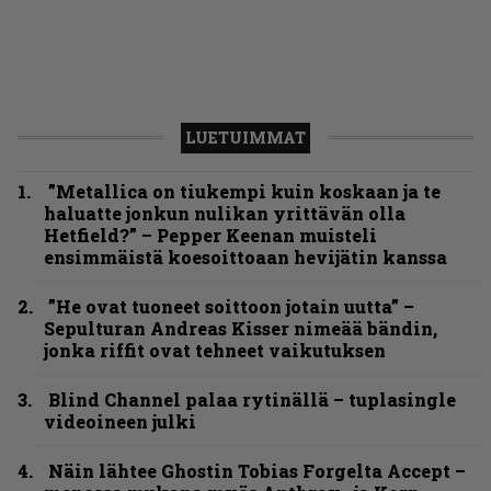
LUETUIMMAT
”Metallica on tiukempi kuin koskaan ja te
haluatte jonkun nulikan yrittävän olla
Hetfield?” – Pepper Keenan muisteli
ensimmäistä koesoittoaan hevijätin kanssa
”He ovat tuoneet soittoon jotain uutta” –
Sepulturan Andreas Kisser nimeää bändin,
jonka riffit ovat tehneet vaikutuksen
Blind Channel palaa rytinällä – tuplasingle
videoineen julki
Näin lähtee Ghostin Tobias Forgelta Accept –