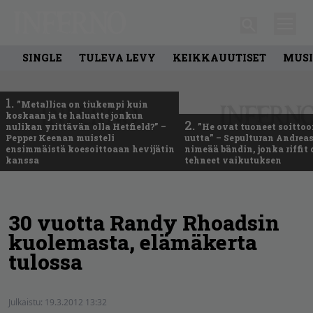
SINGLE
TULEVA LEVY
KEIKKAUUTISET
MUSI
1.
”Metallica on tiukempi kuin
koskaan ja te haluatte jonkun
2.
nulikan yrittävän olla Hetfield?” –
”He ovat tuoneet soittoo
Pepper Keenan muisteli
uutta” – Sepulturan Andreas
ensimmäistä koesoittoaan hevijätin
nimeää bändin, jonka riffit
kanssa
tehneet vaikutuksen
30 vuotta Randy Rhoadsin
kuolemasta, elämäkerta
tulossa
Julkaistu:
19.3.2012 13:32