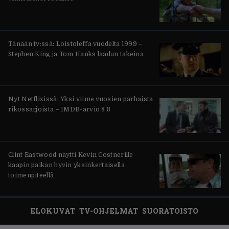
Tänään tv:ssä: Loistoleffa vuodelta 1999 –
Stephen King ja Tom Hanks laadun takeina
Nyt Netflixissä: Yksi viime vuosien parhaista
rikossarjoista – IMDB-arvio 8,8
Clint Eastwood näytti Kevin Costnerille
kaapin paikan hyvin yksinkertaisella
toimenpiteellä
ELOKUVAT
TV-OHJELMAT
SUORATOISTO