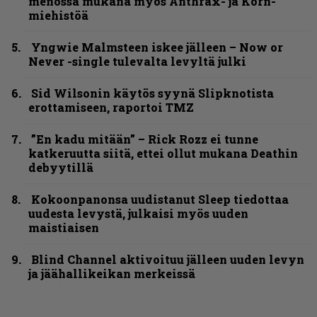
menossa mukana myös Anthrax- ja Korn-
miehistöä
Yngwie Malmsteen iskee jälleen – Now or
Never -single tulevalta levyltä julki
Sid Wilsonin käytös syynä Slipknotista
erottamiseen, raportoi TMZ
”En kadu mitään” – Rick Rozz ei tunne
katkeruutta siitä, ettei ollut mukana Deathin
debyytillä
Kokoonpanonsa uudistanut Sleep tiedottaa
uudesta levystä, julkaisi myös uuden
maistiaisen
Blind Channel aktivoituu jälleen uuden levyn
ja jäähallikeikan merkeissä