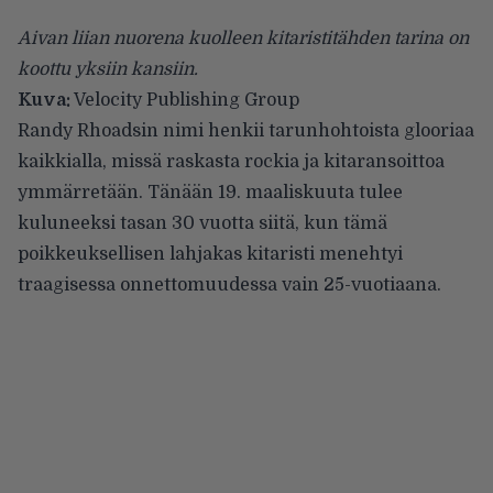
Aivan liian nuorena kuolleen kitaristitähden tarina on
koottu yksiin kansiin.
Kuva:
Velocity Publishing Group
Randy Rhoadsin nimi henkii tarunhohtoista glooriaa
kaikkialla, missä raskasta rockia ja kitaransoittoa
ymmärretään. Tänään 19. maaliskuuta tulee
kuluneeksi tasan 30 vuotta siitä, kun tämä
poikkeuksellisen lahjakas kitaristi menehtyi
traagisessa onnettomuudessa vain 25-vuotiaana.