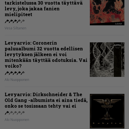
tarkistelussa 30 vuotta täyttävä
levy, joka jakaa fanien
mielipiteet
Vesa Siltanen
Levyarvio: Coronerin
paluualbumi 32 vuotta edellisen
levytyksen jälkeen ei voi
mitenkään täyttää odotuksia. Vai
voiko?
Aki Nuopponen
Levyarvio: Dirkschneider & The
Old Gang -albumista ei aina tiedä,
onko se tosissaan tehty vai ei
Aki Nuopponen