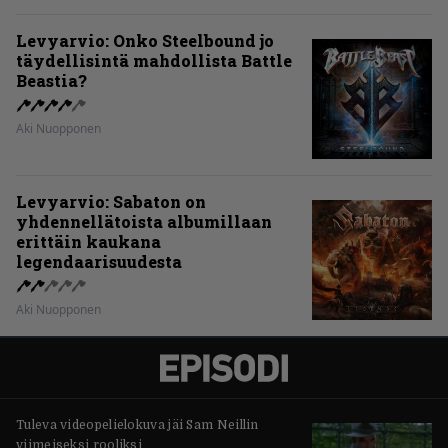
Levyarvio: Onko Steelbound jo
täydellisintä mahdollista Battle
Beastia?
Aki Nuopponen
Levyarvio: Sabaton on
yhdennellätoista albumillaan
erittäin kaukana
legendaarisuudesta
Aki Nuopponen
Tuleva videopelielokuva jäi Sam Neillin
viimeiseksi rooliksi