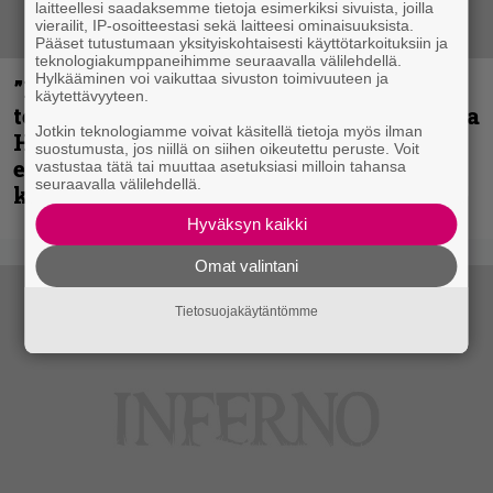
laitteellesi saadaksemme tietoja esimerkiksi sivuista, joilla
vierailit, IP-osoitteestasi sekä laitteesi ominaisuuksista.
Pääset tutustumaan yksityiskohtaisesti käyttötarkoituksiin ja
teknologiakumppaneihimme seuraavalla välilehdellä.
Hylkääminen voi vaikuttaa sivuston toimivuuteen ja
”Metallica on tiukempi kuin koskaan ja
käytettävyyteen.
te haluatte jonkun nulikan yrittävän olla
Jotkin teknologiamme voivat käsitellä tietoja myös ilman
Hetfield?” – Pepper Keenan muisteli
suostumusta, jos niillä on siihen oikeutettu peruste. Voit
ensimmäistä koesoittoaan hevijätin
vastustaa tätä tai muuttaa asetuksiasi milloin tahansa
seuraavalla välilehdellä.
kanssa
Hyväksyn kaikki
Omat valintani
Tietosuojakäytäntömme