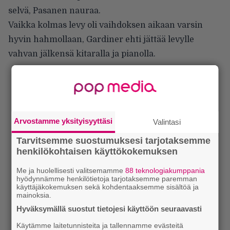
selvä, Pasanen nauraa.
Vaikka kolmas levy oli vaihdoksen aikaan varsin
hyvin hahmollaan, Gardiner ehti jättää levylle
vahvan jälkensä kitaralla ja pianolla.
Arvostamme yksityisyyttäsi
Valintasi
Tarvitsemme suostumuksesi tarjotaksemme
henkilökohtaisen käyttökokemuksen
Me ja huolellisesti valitsemamme
88 teknologiakumppania
hyödynnämme henkilötietoja tarjotaksemme paremman
käyttäjäkokemuksen sekä kohdentaaksemme sisältöä ja
mainoksia.
Hyväksymällä suostut tietojesi käyttöön seuraavasti
Käytämme laitetunnisteita ja tallennamme evästeitä