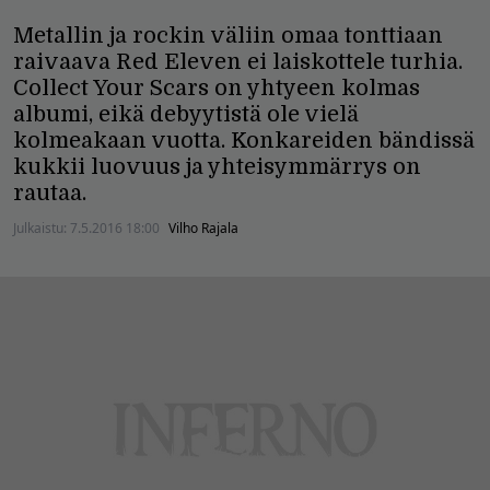
Metallin ja rockin väliin omaa tonttiaan
raivaava Red Eleven ei laiskottele turhia.
Collect Your Scars on yhtyeen kolmas
albumi, eikä debyytistä ole vielä
kolmeakaan vuotta. Konkareiden bändissä
kukkii luovuus ja yhteisymmärrys on
rautaa.
Julkaistu:
7.5.2016 18:00
Vilho Rajala