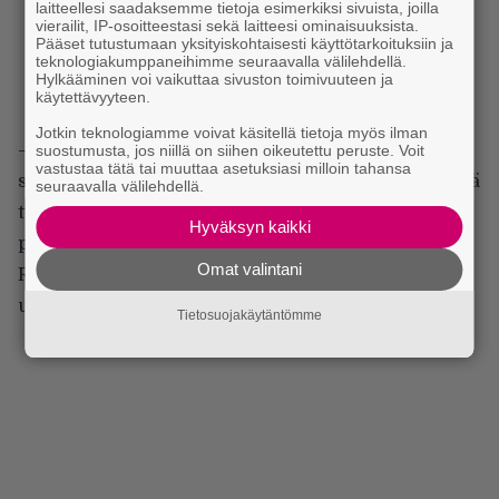
laitteellesi saadaksemme tietoja esimerkiksi sivuista, joilla
vierailit, IP-osoitteestasi sekä laitteesi ominaisuuksista.
Pääset tutustumaan yksityiskohtaisesti käyttötarkoituksiin ja
teknologiakumppaneihimme seuraavalla välilehdellä.
Hylkääminen voi vaikuttaa sivuston toimivuuteen ja
käytettävyyteen.
Jotkin teknologiamme voivat käsitellä tietoja myös ilman
– Kun lähetin Tommalle jonkun biisin, meni tunti ja
suostumusta, jos niillä on siihen oikeutettu peruste. Voit
vastustaa tätä tai muuttaa asetuksiasi milloin tahansa
sieltä tuli viesti, että tein tällaisen piano-outron, mitä
seuraavalla välilehdellä.
tykkäisitte. Pari kappaletta muuttui aika paljonkin
Hyväksyn kaikki
pianojen ansiosta, Kaikkonen kertoo.
Omat valintani
Rumpali Pasanenkin yllättyi uuden miehen
ulosannista positiivisesti.
Tietosuojakäytäntömme