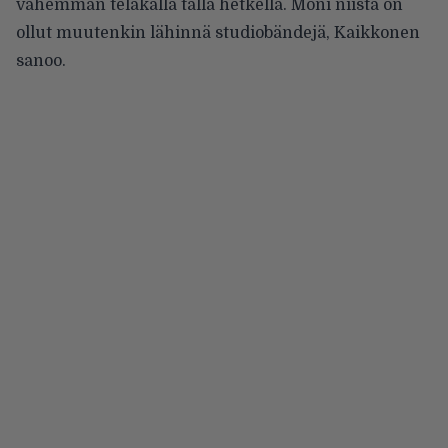
vähemmän telakalla tällä hetkellä. Moni niistä on
ollut muutenkin lähinnä studiobändejä, Kaikkonen
sanoo.