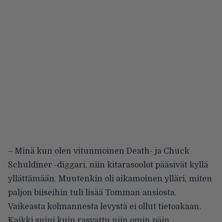
– Minä kun olen vitunmoinen Death- ja Chuck
Schuldiner -diggari, niin kitarasoolot pääsivät kyllä
yllättämään. Muutenkin oli aikamoinen ylläri, miten
paljon biiseihin tuli lisää Tomman ansiosta.
Vaikeasta kolmannesta levystä ei ollut tietoakaan.
Kaikki sujui kuin rasvattu niin omin päin