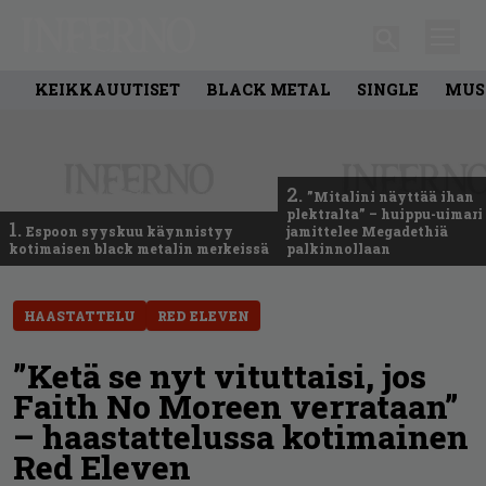
KEIKKAUUTISET
BLACK METAL
SINGLE
MUS
2.
”Mitalini näyttää ihan
plektralta” – huippu-uimari
1.
Espoon syyskuu käynnistyy
jamittelee Megadethiä
kotimaisen black metalin merkeissä
palkinnollaan
HAASTATTELU
RED ELEVEN
”Ketä se nyt vituttaisi, jos
Faith No Moreen verrataan”
– haastattelussa kotimainen
Red Eleven